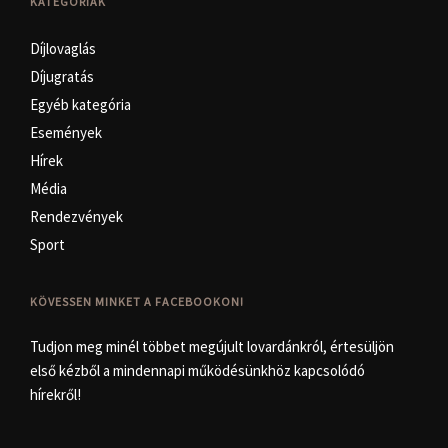
KATEGÓRIÁK
Díjlovaglás
Díjugratás
Egyéb kategória
Események
Hírek
Média
Rendezvények
Sport
KÖVESSEN MINKET A FACEBOOKON!
Tudjon meg minél többet megújult lovardánkról, értesüljön
első kézből a mindennapi működésünkhöz kapcsolódó
hírekről!