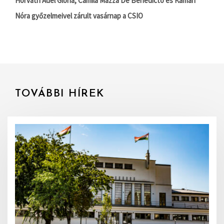
Horváth Adél Glória, Camila Mazza De Benedicto és Kámán
Nóra győzelmeivel zárult vasárnap a CSIO
TOVÁBBI HÍREK