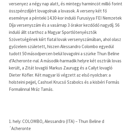
versenyez a négy nap alatt, és mintegy harmincöt millió forint
összpénzdíjért lovagolnak a lovasok. A verseny két fő
eseménye a pénteki 14.30-kor induló Furusiyya FEI Nemzetek
Díja versenyszám és a vasárnap 3 órakor kezdődő nagydíj. 56
induló állt starthoz a Magyar Sportlótenyésztők
Szövetségének kiírt fiatal lovak versenyszámában, ahol olasz
győzelem született, hiszen Alessandro Colombo egyedül
tudott 50 másodpercen belül lovagolni a szürke Thun Beline
d’Acheronte-nal. A második-harmadik helyre két osztrák lovas
került, a Zitát lovagló Markus Zaurugg és a Cailyt lovagló
Dieter Köfler. Két magyar ló végzett az első nyolcban: a
holsteini pejjel, Cashsel Krucsó Szabolcs és a kisbéri Formás
Formalinnal Mráz Tamás.
1. hely: COLOMBO, Alessandro (ITA) – Thun Beline d
´Acheronte