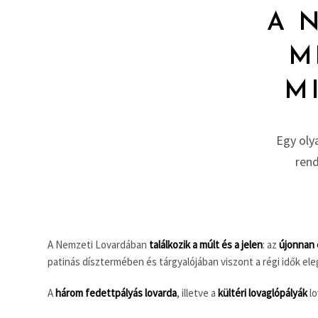
A 
M
M
Egy olya
ren
A Nemzeti Lovardában
találkozik a múlt és a jelen
: az
újonnan 
patinás dísztermében és tárgyalójában viszont a régi idők ele
A
három fedettpályás lovarda
, illetve a
kültéri lovaglópályák
lo