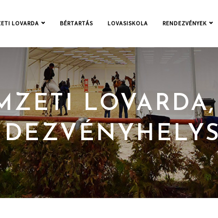
ETI LOVARDA
BÉRTARTÁS
LOVASISKOLA
RENDEZVÉNYEK
MZETI LOVARDA,
NDEZVÉNYHELYS