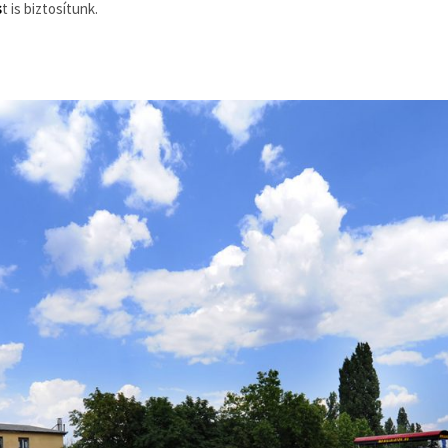
s
t is biztosítunk.