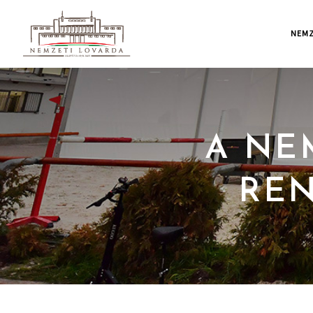
NEMZ
A NE
RE