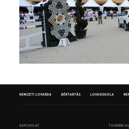
NEMZETI LOVARDA
BÉRTARTÁS
LOVASISKOLA
RE
KAPCSOLAT
TOVÁBBI O