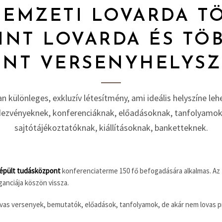
NEMZETI LOVARDA TÖ
INT LOVARDA ÉS TÖB
INT VERSENYHELYSZ
n különleges, exkluzív létesítmény, ami ideális helyszíne le
dezvényeknek, konferenciáknak, előadásoknak, tanfolyamok
sajtótájékoztatóknak, kiállításoknak, banketteknek.
épült tudásközpont
konferenciaterme 150 fő befogadására alkalmas. Az
ganciája köszön vissza.
vas versenyek, bemutatók, előadások, tanfolyamok, de akár nem lovas 