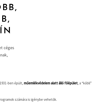
BB,
B,
ÍN
het céges
nak,
 1931-ben épült,
műemlékvédelem alatt álló főépület
, a “kóbli”
programok számára is igénybe vehetők.