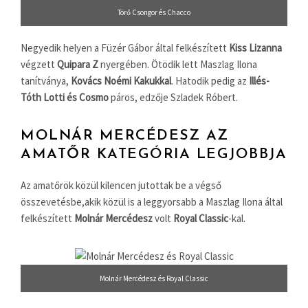
Törő Csongor és Chacco
Negyedik helyen a Füzér Gábor által felkészített
Kiss Lizanna
végzett
Quipara Z
nyergében. Ötödik lett Maszlag Ilona
tanítványa,
Kovács Noémi Kakukkal
. Hatodik pedig az
Illés-
Tóth Lotti és Cosmo
páros, edzője Szladek Róbert.
MOLNÁR MERCÉDESZ AZ
AMATŐR KATEGÓRIA LEGJOBBJA
Az amatőrök közül kilencen jutottak be a végső
összevetésbe,akik közül is a leggyorsabb a Maszlag Ilona által
felkészített
Molnár Mercédesz
volt
Royal Classic
-kal.
Molnár Mercédesz és Royal Classic