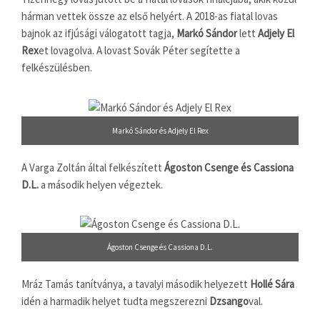
hárman vettek össze az első helyért. A 2018-as fiatal lovas
bajnok az ifjúsági válogatott tagja,
Markó Sándor
lett
Adjely El
Rex
et lovagolva. A lovast Sovák Péter segítette a
felkészülésben.
Markó Sándor és Adjely El Rex
A Varga Zoltán által felkészített
Ágoston Csenge és Cassiona
D.L.
a második helyen végeztek.
Ágoston Csenge és Cassiona D.L.
Mráz Tamás tanítványa, a tavalyi második helyezett
Hollé Sára
idén a harmadik helyet tudta megszerezni
Dzsango
val.