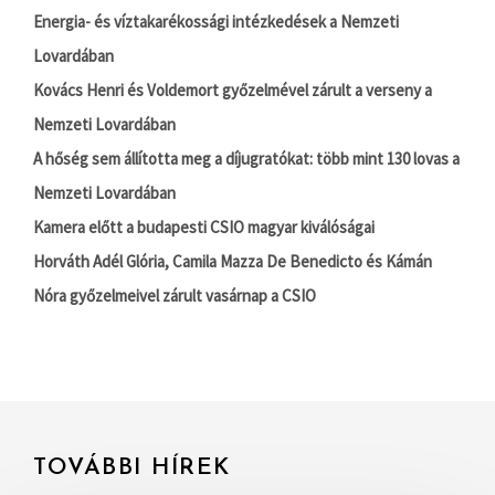
Energia- és víztakarékossági intézkedések a Nemzeti
Lovardában
Kovács Henri és Voldemort győzelmével zárult a verseny a
Nemzeti Lovardában
A hőség sem állította meg a díjugratókat: több mint 130 lovas a
Nemzeti Lovardában
Kamera előtt a budapesti CSIO magyar kiválóságai
Horváth Adél Glória, Camila Mazza De Benedicto és Kámán
Nóra győzelmeivel zárult vasárnap a CSIO
TOVÁBBI HÍREK