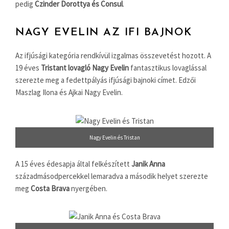
pedig
Czinder Dorottya és Consul
.
NAGY EVELIN AZ IFI BAJNOK
Az ifjúsági kategória rendkívül izgalmas összevetést hozott. A
19 éves
Tristant lovagló Nagy Evelin
fantasztikus lovaglással
szerezte meg a fedettpályás ifjúsági bajnoki címet. Edzői
Maszlag Ilona és Ajkai Nagy Evelin.
Nagy Evelin és Tristan
A 15 éves édesapja által felkészített
Janik Anna
századmásodpercekkel lemaradva a második helyet szerezte
meg
Costa Brava
nyergében.