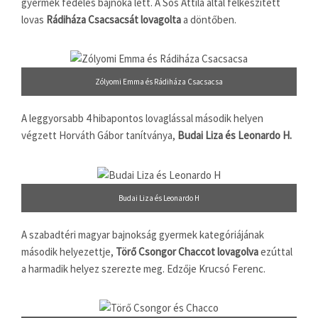
gyermek fedeles bajnoka lett. A Sós Attila által felkészített
lovas
Rádiháza Csacsacsát lovagolta
a döntőben.
Zólyomi Emma és Rádiháza Csacsacsa
A leggyorsabb 4 hibapontos lovaglással második helyen
végzett Horváth Gábor tanítványa,
Budai Liza és Leonardo
H.
Budai Liza és Leonardo H
A szabadtéri magyar bajnokság gyermek kategóriájának
második helyezettje,
Törő Csongor Chaccot lovagolva
ezúttal
a harmadik helyez szerezte meg. Edzője Krucsó Ferenc.