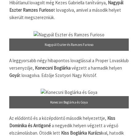
Hibátlanul lovagolt még Kezes Gabriella tanítványa,
Nagypál
Eszter Ramzes Furioso
t lovagolva, amivel a második helyet
sikerült megszerezniük.
Nagypál Eszter és Ramzes Furioso
A leggyorsabb négy hibapontos lovaglással a Proper Lovasklub
versenyzője,
Konecsni Boglárka
végzett a harmadik helyen
Goyá
t lovagolva. Edzője Szotyori Nagy Kristóf.
Konecsni Boglárka és Goya
Az elődöntő és a középdöntő második helyezettje,
Kiss
Dominika és Antigoné
a negyedik helyen végzett a végső
elszámolásban. Ötödik lett
Kiss Boglárka Kurázsi
val, hatodik