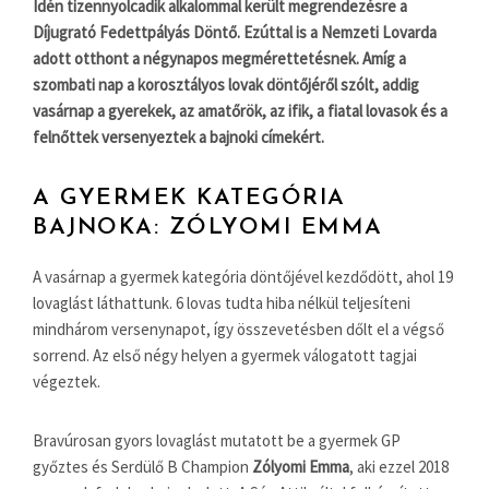
Idén tizennyolcadik alkalommal került megrendezésre a
Díjugrató Fedettpályás Döntő. Ezúttal is a Nemzeti Lovarda
adott otthont a négynapos megmérettetésnek. Amíg a
szombati nap a korosztályos lovak döntőjéről szólt, addig
vasárnap a gyerekek, az amatőrök, az ifik, a fiatal lovasok és a
felnőttek versenyeztek a bajnoki címekért.
A GYERMEK KATEGÓRIA
BAJNOKA: ZÓLYOMI EMMA
A vasárnap a gyermek kategória döntőjével kezdődött, ahol 19
lovaglást láthattunk. 6 lovas tudta hiba nélkül teljesíteni
mindhárom versenynapot, így összevetésben dőlt el a végső
sorrend. Az első négy helyen a gyermek válogatott tagjai
végeztek.
Bravúrosan gyors lovaglást mutatott be a gyermek GP
győztes és Serdülő B Champion
Zólyomi Emma
, aki ezzel 2018