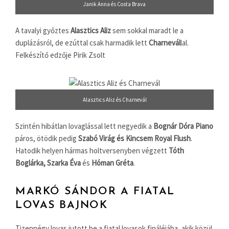
Janik Anna és Costa Brava
A tavalyi győztes
Alasztics Aliz
sem sokkal maradt le a
duplázásról, de ezúttal csak harmadik lett
Charnevál
lal.
Felkészítő edzője Pirik Zsolt
Alasztics Aliz és Charnevál
Szintén hibátlan lovaglással lett negyedik a
Bognár Dóra Piano
páros, ötödik pedig
Szabó Virág és Kincsem Royal Flush
.
Hatodik helyen hármas holtversenyben végzett
Tóth
Boglárka, Szarka Éva
és
Hóman Gréta
.
MARKÓ SÁNDOR A FIATAL
LOVAS BAJNOK
Tizennégy lovas jutott be a fiatal lovasok fináléjába, akik közül