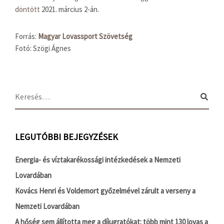
döntött
2021. március 2-án.
Forrás:
Magyar Lovassport Szövetség
Fotó: Szögi Ágnes
LEGUTÓBBI BEJEGYZÉSEK
Energia- és víztakarékossági intézkedések a Nemzeti
Lovardában
Kovács Henri és Voldemort győzelmével zárult a verseny a
Nemzeti Lovardában
A hőség sem állította meg a díjugratókat: több mint 130 lovas a