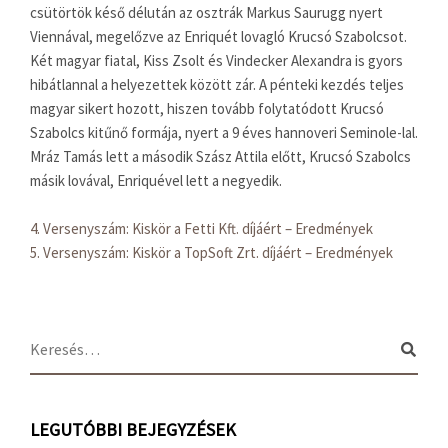
csütörtök késő délután az osztrák Markus Saurugg nyert
Viennával, megelőzve az Enriquét lovagló Krucsó Szabolcsot.
Két magyar fiatal, Kiss Zsolt és Vindecker Alexandra is gyors
hibátlannal a helyezettek között zár. A pénteki kezdés teljes
magyar sikert hozott, hiszen tovább folytatódott Krucsó
Szabolcs kitűnő formája, nyert a 9 éves hannoveri Seminole-lal.
Mráz Tamás lett a második Szász Attila előtt, Krucsó Szabolcs
másik lovával, Enriquével lett a negyedik.
4. Versenyszám: Kiskör a Fetti Kft. díjáért – Eredmények
5. Versenyszám: Kiskör a TopSoft Zrt. díjáért – Eredmények
LEGUTÓBBI BEJEGYZÉSEK