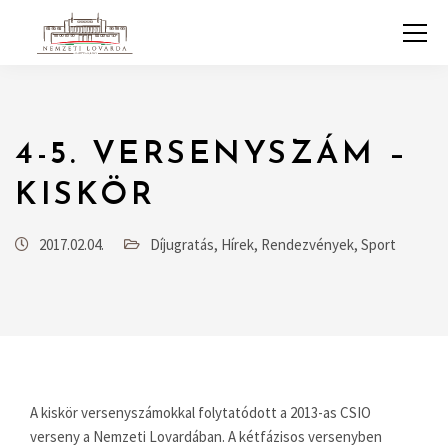
4-5. VERSENYSZÁM –
KISKÖR
2017.02.04.
Díjugratás
,
Hírek
,
Rendezvények
,
Sport
A kiskör versenyszámokkal folytatódott a 2013-as CSIO
verseny a Nemzeti Lovardában. A kétfázisos versenyben