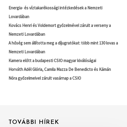
Energia- és víztakarékossági intézkedések a Nemzeti
Lovardában
Kovács Henri és Voldemort győzelmével zárult a verseny a
Nemzeti Lovardában
A hőség sem állította meg a díjugratókat: több mint 130 lovas a
Nemzeti Lovardában
Kamera előtt a budapesti CSIO magyar kiválóságai
Horváth Adél Glória, Camila Mazza De Benedicto és Kámán
Nóra győzelmeivel zárult vasárnap a CSIO
TOVÁBBI HÍREK