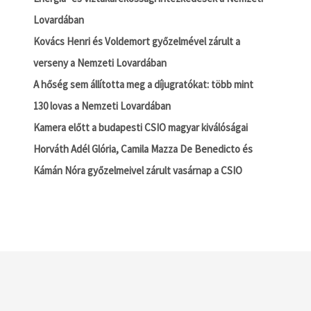
Lovardában
Kovács Henri és Voldemort győzelmével zárult a
verseny a Nemzeti Lovardában
A hőség sem állította meg a díjugratókat: több mint
130 lovas a Nemzeti Lovardában
Kamera előtt a budapesti CSIO magyar kiválóságai
Horváth Adél Glória, Camila Mazza De Benedicto és
Kámán Nóra győzelmeivel zárult vasárnap a CSIO