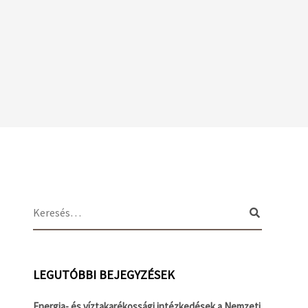
LEGUTÓBBI BEJEGYZÉSEK
Energia- és víztakarékossági intézkedések a Nemzeti