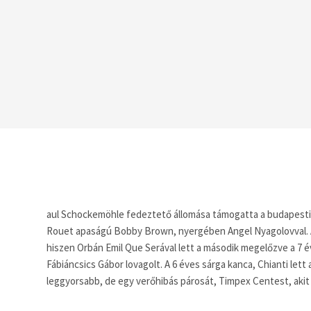
aul Schockemöhle fedeztető állomása támogatta a budapesti 
Rouet apaságú Bobby Brown, nyergében Angel Nyagolovval. A
hiszen Orbán Emil Que Serával lett a második megelőzve a 7 
Fábiáncsics Gábor lovagolt. A 6 éves sárga kanca, Chianti le
leggyorsabb, de egy verőhibás párosát, Timpex Centest, akit S