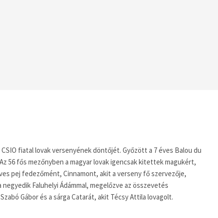
CSIO fiatal lovak versenyének döntőjét. Győzött a 7 éves Balou du
z 56 fős mezőnyben a magyar lovak igencsak kitettek magukért,
éves pej fedezőmént, Cinnamont, akit a verseny fő szervezője,
tt a negyedik Faluhelyi Ádámmal, megelőzve az összevetés
zabó Gábor és a sárga Catarát, akit Técsy Attila lovagolt.