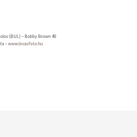
agolov (BUL) – Bobby Brown 40
zta –
www.lovasfoto.hu