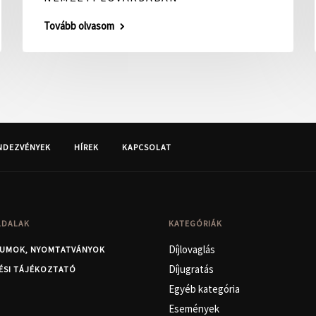
Tovább olvasom
NDEZVÉNYEK
HÍREK
KAPCSOLAT
LDALAK
KATEGÓRIÁK
Díjlovaglás
UMOK, NYOMTATVÁNYOK
Díjugratás
ÉSI TÁJÉKOZTATÓ
Egyéb kategória
Események