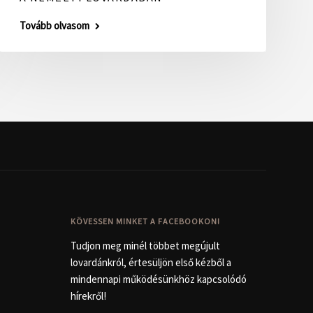
Tovább olvasom
KÖVESSEN MINKET A FACEBOOKON!
Tudjon meg minél többet megújult
lovardánkról, értesüljön első kézből a
mindennapi működésünkhöz kapcsolódó
hírekről!