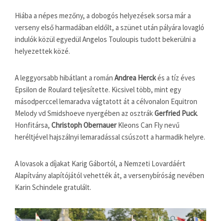
Hiába a népes mezőny, a dobogós helyezések sorsa már a
verseny első harmadában eldőlt, a szünet után pályára lovagló
indulók közül egyedül Angelos Touloupis tudott bekerülni a
helyezettek közé.
A leggyorsabb hibátlant a román
Andrea Herck
és a tíz éves
Epsilon de Roulard teljesítette. Kicsivel több, mint egy
másodperccel lemaradva vágtatott át a célvonalon Equitron
Melody vd Smidshoeve nyergében az osztrák
Gerfried Puck
.
Honfitársa,
Christoph Obernauer
Kleons Can Fly nevű
heréltjével hajszálnyi lemaradással csúszott a harmadik helyre.
A lovasok a díjakat Karig Gábortól, a Nemzeti Lovardáért
Alapítvány alapítójától vehették át, a versenybíróság nevében
Karin Schindele gratulált.