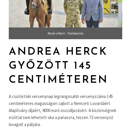
Kovács Henri – Tambourino
ANDREA HERCK
GYŐZÖTT 145
CENTIMÉTEREN
A csütörtöki versenynap legrangosabb versenyszáma 145
centiméteres magasságon zajlott a Nemzeti Lovardáért
Alapítvány díjáért, 4000 euró összdíjazásért. A közönségnek
ezúttal sem lehetett oka a panaszra, hiszen 72 versenyző
lovagolt a pályára.