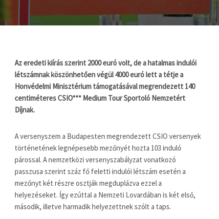
Az eredeti kiírás szerint 2000 euró volt, de a hatalmas indulói
létszámnak köszönhetően végül 4000 euró lett a tétje a
Honvédelmi Minisztérium támogatásával megrendezett 140
centiméteres CSIO*** Medium Tour Sportoló Nemzetért
Díjnak.
A versenyszem a Budapesten megrendezett CSIO versenyek
történetének legnépesebb mezőnyét hozta 103 induló
párossal. A nemzetközi versenyszabályzat vonatkozó
passzusa szerint száz fő feletti indulói létszám esetén a
mezőnyt két részre osztják megduplázva ezzel a
helyezéseket. Így ezúttal a Nemzeti Lovardában is két első,
második, illetve harmadik helyezettnek szólt a taps.