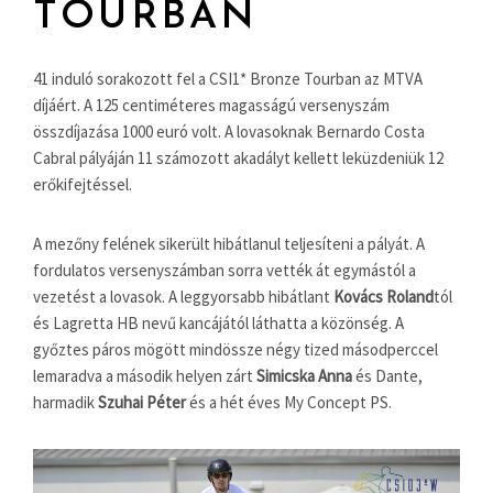
TOURBAN
41 induló sorakozott fel a CSI1* Bronze Tourban az MTVA
díjáért. A 125 centiméteres magasságú versenyszám
összdíjazása 1000 euró volt. A lovasoknak Bernardo Costa
Cabral pályáján 11 számozott akadályt kellett leküzdeniük 12
erőkifejtéssel.
A mezőny felének sikerült hibátlanul teljesíteni a pályát. A
fordulatos versenyszámban sorra vették át egymástól a
vezetést a lovasok. A leggyorsabb hibátlant
Kovács Roland
tól
és Lagretta HB nevű kancájától láthatta a közönség. A
győztes páros mögött mindössze négy tized másodperccel
lemaradva a második helyen zárt
Simicska Anna
és Dante,
harmadik
Szuhai Péter
és a hét éves My Concept PS.