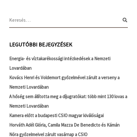
LEGUTÓBBI BEJEGYZÉSEK
Energia- és víztakarékossági intézkedések a Nemzeti
Lovardában
Kovács Henri és Voldemort győzelmével zárult a verseny a
Nemzeti Lovardában
A hőség sem állította meg a díjugratókat: több mint 130 lovas a
Nemzeti Lovardában
Kamera előtt a budapesti CSIO magyar kiválóságai
Horváth Adél Glória, Camila Mazza De Benedicto és Kámán
Nóra győzelmeivel zárult vasárnap a CSIO