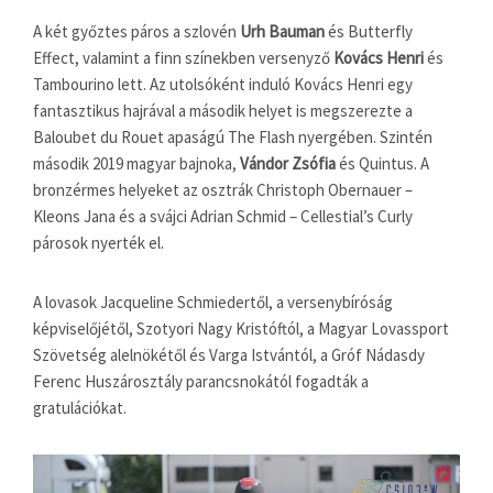
A két győztes páros a szlovén
Urh Bauman
és Butterfly
Effect, valamint a finn színekben versenyző
Kovács Henri
és
Tambourino lett. Az utolsóként induló Kovács Henri egy
fantasztikus hajrával a második helyet is megszerezte a
Baloubet du Rouet apaságú The Flash nyergében. Szintén
második 2019 magyar bajnoka,
Vándor Zsófia
és Quintus. A
bronzérmes helyeket az osztrák Christoph Obernauer –
Kleons Jana és a svájci Adrian Schmid – Cellestial’s Curly
párosok nyerték el.
A lovasok Jacqueline Schmiedertől, a versenybíróság
képviselőjétől, Szotyori Nagy Kristóftól, a Magyar Lovassport
Szövetség alelnökétől és Varga Istvántól, a Gróf Nádasdy
Ferenc Huszárosztály parancsnokától fogadták a
gratulációkat.