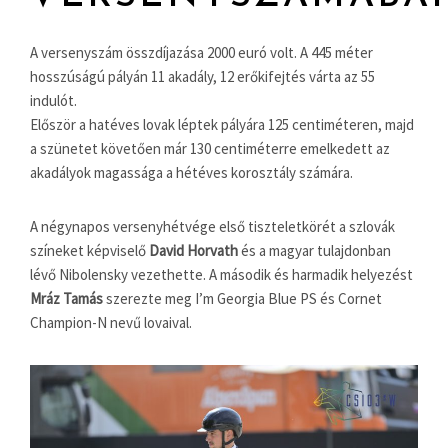
A versenyszám összdíjazása 2000 euró volt. A 445 méter
hosszúságú pályán 11 akadály, 12 erőkifejtés várta az 55
indulót.
Először a hatéves lovak léptek pályára 125 centiméteren, majd
a szünetet követően már 130 centiméterre emelkedett az
akadályok magassága a hétéves korosztály számára.
A négynapos versenyhétvége első tiszteletkörét a szlovák
színeket képviselő
David Horvath
és a magyar tulajdonban
lévő Nibolensky vezethette. A második és harmadik helyezést
Mráz Tamás
szerezte meg I’m Georgia Blue PS és Cornet
Champion-N nevű lovaival.