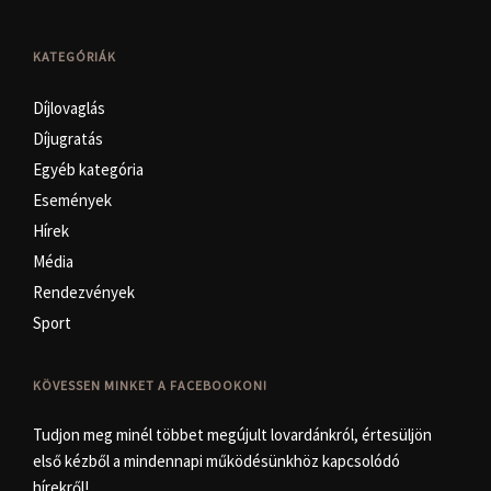
KATEGÓRIÁK
Díjlovaglás
Díjugratás
Egyéb kategória
Események
Hírek
Média
Rendezvények
Sport
KÖVESSEN MINKET A FACEBOOKON!
Tudjon meg minél többet megújult lovardánkról, értesüljön
első kézből a mindennapi működésünkhöz kapcsolódó
hírekről!