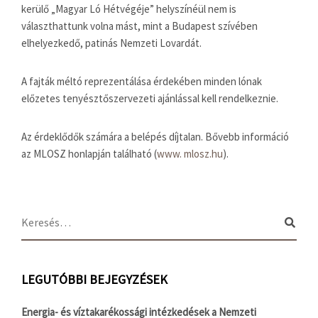
kerülő „Magyar Ló Hétvégéje” helyszínéül nem is
választhattunk volna mást, mint a Budapest szívében
elhelyezkedő, patinás Nemzeti Lovardát.
A fajták méltó reprezentálása érdekében minden lónak
előzetes tenyésztőszervezeti ajánlással kell rendelkeznie.
Az érdeklődők számára a belépés díjtalan. Bővebb információ
az MLOSZ honlapján található (
www. mlosz.hu
).
LEGUTÓBBI BEJEGYZÉSEK
Energia- és víztakarékossági intézkedések a Nemzeti