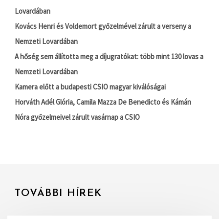
Lovardában
Kovács Henri és Voldemort győzelmével zárult a verseny a
Nemzeti Lovardában
A hőség sem állította meg a díjugratókat: több mint 130 lovas a
Nemzeti Lovardában
Kamera előtt a budapesti CSIO magyar kiválóságai
Horváth Adél Glória, Camila Mazza De Benedicto és Kámán
Nóra győzelmeivel zárult vasárnap a CSIO
TOVÁBBI HÍREK