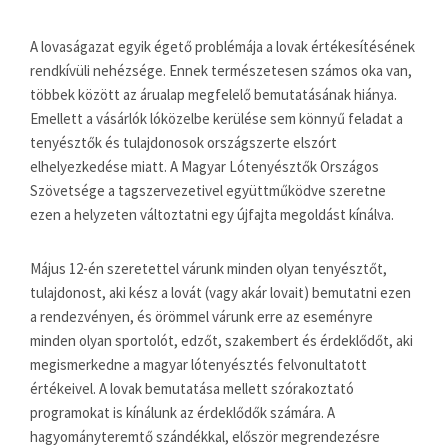
A lovaságazat egyik égető problémája a lovak értékesítésének
rendkívüli nehézsége. Ennek természetesen számos oka van,
többek között az árualap megfelelő bemutatásának hiánya.
Emellett a vásárlók lóközelbe kerülése sem könnyű feladat a
tenyésztők és tulajdonosok országszerte elszórt
elhelyezkedése miatt. A Magyar Lótenyésztők Országos
Szövetsége a tagszervezetivel együttműködve szeretne
ezen a helyzeten változtatni egy újfajta megoldást kínálva.
Május 12-én szeretettel várunk minden olyan tenyésztőt,
tulajdonost, aki kész a lovát (vagy akár lovait) bemutatni ezen
a rendezvényen, és örömmel várunk erre az eseményre
minden olyan sportolót, edzőt, szakembert és érdeklődőt, aki
megismerkedne a magyar lótenyésztés felvonultatott
értékeivel. A lovak bemutatása mellett szórakoztató
programokat is kínálunk az érdeklődők számára. A
hagyományteremtő szándékkal, először megrendezésre