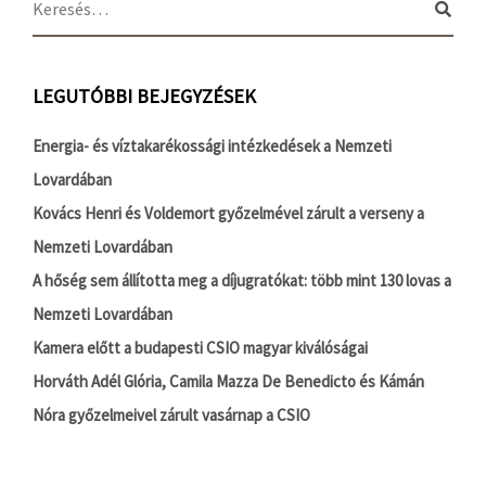
LEGUTÓBBI BEJEGYZÉSEK
Energia- és víztakarékossági intézkedések a Nemzeti
Lovardában
Kovács Henri és Voldemort győzelmével zárult a verseny a
Nemzeti Lovardában
A hőség sem állította meg a díjugratókat: több mint 130 lovas a
Nemzeti Lovardában
Kamera előtt a budapesti CSIO magyar kiválóságai
Horváth Adél Glória, Camila Mazza De Benedicto és Kámán
Nóra győzelmeivel zárult vasárnap a CSIO