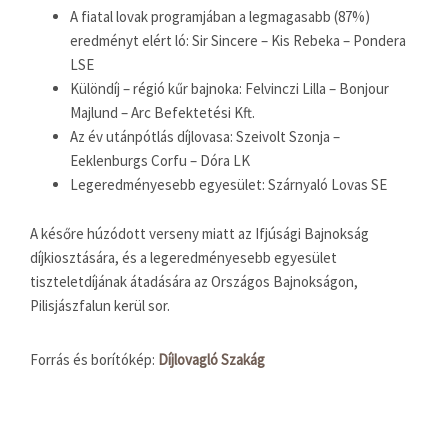
A fiatal lovak programjában a legmagasabb (87%)
eredményt elért ló: Sir Sincere – Kis Rebeka – Pondera
LSE
Különdíj – régió kűr bajnoka: Felvinczi Lilla – Bonjour
Majlund – Arc Befektetési Kft.
Az év utánpótlás díjlovasa: Szeivolt Szonja –
Eeklenburgs Corfu – Dóra LK
Legeredményesebb egyesület: Szárnyaló Lovas SE
A későre húzódott verseny miatt az Ifjúsági Bajnokság
díjkiosztására, és a legeredményesebb egyesület
tiszteletdíjának átadására az Országos Bajnokságon,
Pilisjászfalun kerül sor.
Forrás és borítókép:
Díjlovagló Szakág