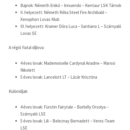
Bajnok: Németh Enikő – Innuendo – Kentaur LSK Tárnok
II. helyezett: Németh Réka Steel Fire Archibald –
Xenophon Lovas Klub
III. helyezett: Kramer Dóra Luca – Santiano L – Szárnyaló
Lovas SE
A régió fiatal díjlova:
4 éves lovak: Mademoiselle Cardynal Ariadne – Marosi
Nikolett
5 éves lovak: Lancelott LT – Lázár Krisztina
Különdíjak:
4 éves lovak: Fürstin Fairytale – Borbély Orsolya –
Szárnyaló LSE
5 éves lovak: Lili – Beleznay Bernadett – Veres-Team
LSE