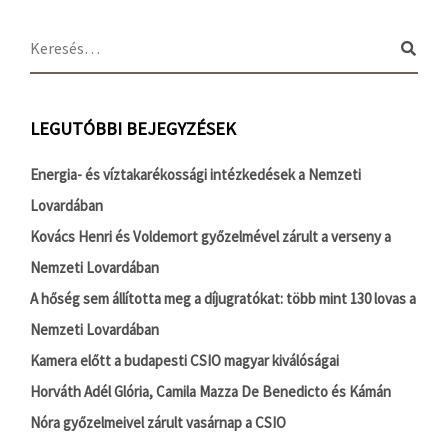
LEGUTÓBBI BEJEGYZÉSEK
Energia- és víztakarékossági intézkedések a Nemzeti
Lovardában
Kovács Henri és Voldemort győzelmével zárult a verseny a
Nemzeti Lovardában
A hőség sem állította meg a díjugratókat: több mint 130 lovas a
Nemzeti Lovardában
Kamera előtt a budapesti CSIO magyar kiválóságai
Horváth Adél Glória, Camila Mazza De Benedicto és Kámán
Nóra győzelmeivel zárult vasárnap a CSIO