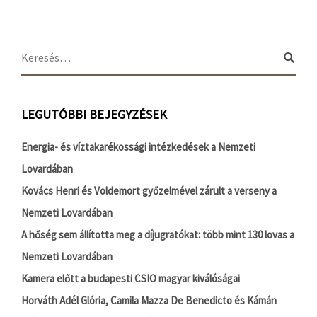
LEGUTÓBBI BEJEGYZÉSEK
Energia- és víztakarékossági intézkedések a Nemzeti
Lovardában
Kovács Henri és Voldemort győzelmével zárult a verseny a
Nemzeti Lovardában
A hőség sem állította meg a díjugratókat: több mint 130 lovas a
Nemzeti Lovardában
Kamera előtt a budapesti CSIO magyar kiválóságai
Horváth Adél Glória, Camila Mazza De Benedicto és Kámán