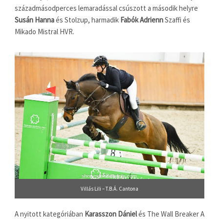
századmásodperces lemaradással csúszott a második helyre
Susán Hanna
és Stolzup, harmadik
Fabók Adrienn
Szaffi és
Mikado Mistral HVR.
Villás Lili – T.B.Á. Cantona
A nyitott kategóriában
Karasszon Dániel
és The Wall Breaker A