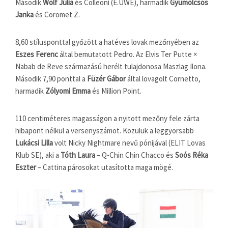
Második
Wolf Júlia
és Colleoni (E.UWE), harmadik
Gyümölcsös
Janka
és Coromet Z.
8,60 stílusponttal győzött a hatéves lovak mezőnyében az
Eszes Ferenc
által bemutatott Pedro. Az Elvis Ter Putte ×
Nabab de Reve származású herélt tulajdonosa Maszlag Ilona.
Második 7,90 ponttal a
Füzér Gábor
által lovagolt Cornetto,
harmadik
Zólyomi Emma
és Million Point.
110 centiméteres magasságon a nyitott mezőny fele zárta
hibapont nélkül a versenyszámot. Közülük a leggyorsabb
Lukácsi Lilla
volt Nicky Nightmare nevű pónijával (ELIT Lovas
Klub SE), aki a
Tóth Laura
– Q-Chin Chin Chacco és
Soós Réka
Eszter
– Cattina párosokat utasította maga mögé.