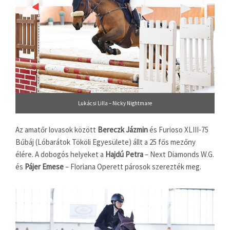
Lukácsi Lilla – Nicky Nightmare
Az amatőr lovasok között
Bereczk Jázmin
és Furioso XLIII-75
Bűbáj (Lóbarátok Tököli Egyesülete) állt a 25 fős mezőny
élére. A dobogós helyeket a
Hajdú Petra
– Next Diamonds W.G.
és
Pájer Emese
– Floriana Operett párosok szerezték meg.