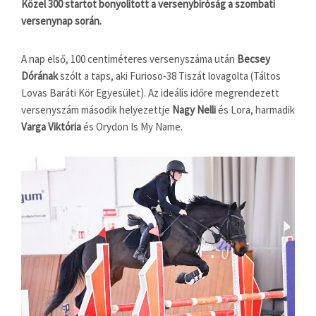
Közel 300 startot bonyolított a versenybíróság a szombati
versenynap során.
A nap első, 100 centiméteres versenyszáma után
Becsey
Dórának
szólt a taps, aki Furioso-38 Tiszát lovagolta (Táltos
Lovas Baráti Kör Egyesület). Az ideális időre megrendezett
versenyszám második helyezettje
Nagy Nelli
és Lora, harmadik
Varga Viktória
és Orydon Is My Name.