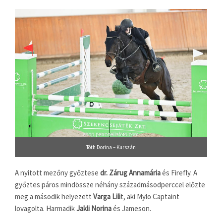
Tóth Dorina – Kurszán
A nyitott mezőny győztese
dr. Zárug Annamária
és Firefly. A
győztes páros mindössze néhány századmásodperccel előzte
meg a második helyezett
Varga Lili
t, aki Mylo Captaint
lovagolta. Harmadik
Jakli Norina
és Jameson.