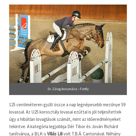
Dr. Zárug Annamária – Firefly
125 centiméteren gyűlt össze a nap legnépesebb mezőnye 59
lovassal. Az U25 korosztály lovasai ezúttal is jól teljesítettek
úgy a hibátlan lovaglások számát, mint az időeredményeket
tekintve. A kategória legjobbja Dér Tibor és Jován Richárd
tanítványa, a BLK-s
Villás Lili
volt T.B.Á. Cantonával. Néhány