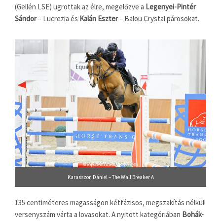
(Gellén LSE) ugrottak az élre, megelőzve a
Legenyei-Pintér
Sándor
– Lucrezia és
Kalán Eszter
– Balou Crystal párosokat.
Karasszon Dániel – The Wall Breaker A
135 centiméteres magasságon kétfázisos, megszakítás nélküli
versenyszám várta a lovasokat. A nyitott kategóriában
Bohák-