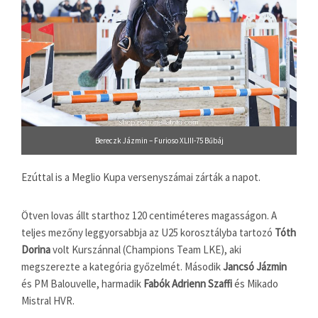
Bereczk Jázmin – Furioso XLIII-75 Bűbáj
Ezúttal is a Meglio Kupa versenyszámai zárták a napot.
Ötven lovas állt starthoz 120 centiméteres magasságon. A
teljes mezőny leggyorsabbja az U25 korosztályba tartozó
Tóth
Dorina
volt Kurszánnal (Champions Team LKE), aki
megszerezte a kategória győzelmét. Második
Jancsó Jázmin
és PM Balouvelle, harmadik
Fabók Adrienn Szaffi
és Mikado
Mistral HVR.