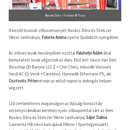
Becsey Dóra – Furioso-38 Tisza
A kezdő lovasok stílusversenyét Kovács Dóra és Stelczer
Viktor tanítványa,
Fekete Amina
nyerte Quidditch nyergében.
Az ötéves lovak mezőnyében ezúttal
Faluhelyi Ádám
által
bemutatott lovak végeztek az élen. Első lett Vasco Van Den
Bisschop (El Barone 111 Z × Chin Chin), második Viscount
Verdi AC (Q-Verdi × Caretino). Harmadik Difontano PS, aki
Osztovits Péter
rel már az előző napon is dobogós helyen
végzett.
110 centiméteres magasságon az ifjúsági korosztály
versenyszámában kereken nyolc stílusponttal zárt az élen
Kovács Dóra és Stelczer Viktor tanítványa,
Sájer Dalma
Cannenta HB nevű kancájával (Viktor-i Sportegyesület).