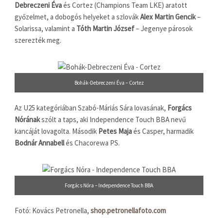
Debreczeni Éva
és Cortez (Champions Team LKE) aratott
győzelmet, a dobogós helyeket a szlovák
Alex Martin Gencik
–
Solarissa, valamint a
Tóth Martin József
– Jegenye párosok
szerezték meg.
Bohák-Debreczeni Éva – Cortez
Az U25 kategóriában Szabó-Máriás Sára lovasának,
Forgács
Nórának
szólt a taps, aki Independence Touch BBA nevű
kancáját lovagolta. Második
Petes Maja
és Casper, harmadik
Bodnár Annabell
és Chacorewa PS.
Forgács Nóra – Independence Touch BBA
Fotó: Kovács Petronella,
shop.petronellafoto.com