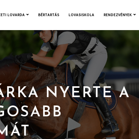
ETI LOVARDA
BÉRTARTÁS
LOVASISKOLA
RENDEZVÉNYEK
ÁRKA NYERTE A
GOSABB
MÁT