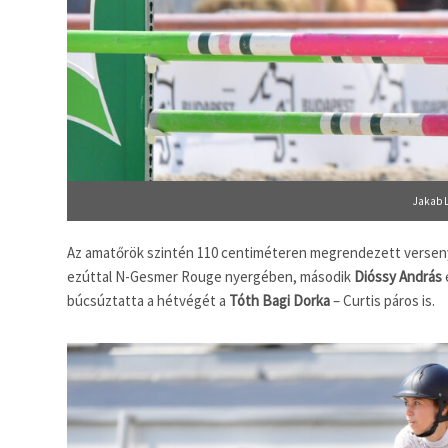
Jakab L
Az amatőrök szintén 110 centiméteren megrendezett verse
ezúttal N-Gesmer Rouge nyergében, második
Dióssy András
búcsúztatta a hétvégét a
Tóth Bagi Dorka
– Curtis páros is.