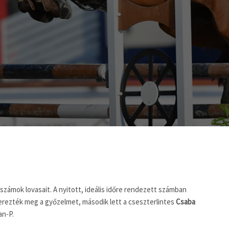
zámok lovasait. A nyitott, ideális időre rendezett számban
rezték meg a győzelmet, második lett a cseszterlintes
Csaba
n-P.