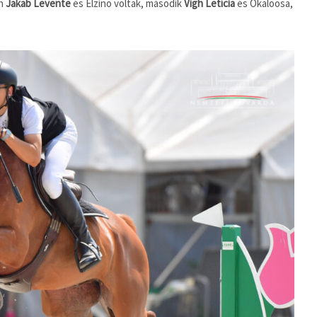
en
Jakab Levente
és Elzino voltak, második
Vigh Letícia
és Okaloosa,