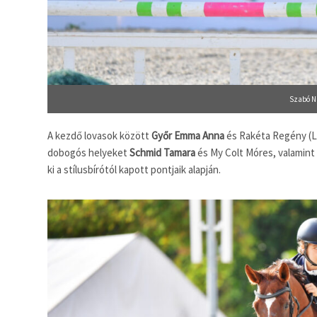
Szabó N
A kezdő lovasok között
Győr Emma Anna
és Rakéta Regény (Lac
dobogós helyeket
Schmid Tamara
és My Colt Móres, valamint
ki a stílusbírótól kapott pontjaik alapján.