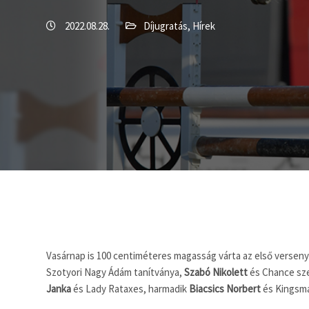
2022.08.28.
Díjugratás
,
Hírek
Vasárnap is 100 centiméteres magasság várta az első versenys
Szotyori Nagy Ádám tanítványa,
Szabó Nikolett
és Chance sze
Janka
és Lady Rataxes, harmadik
Biacsics Norbert
és Kingsma