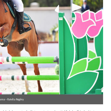
nna – Rakéta Regény