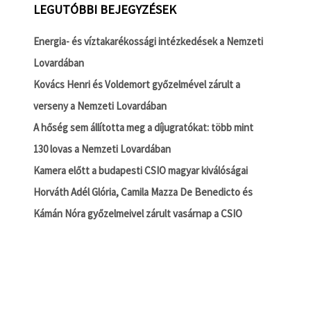
LEGUTÓBBI BEJEGYZÉSEK
Energia- és víztakarékossági intézkedések a Nemzeti
Lovardában
Kovács Henri és Voldemort győzelmével zárult a
verseny a Nemzeti Lovardában
A hőség sem állította meg a díjugratókat: több mint
130 lovas a Nemzeti Lovardában
Kamera előtt a budapesti CSIO magyar kiválóságai
Horváth Adél Glória, Camila Mazza De Benedicto és
Kámán Nóra győzelmeivel zárult vasárnap a CSIO