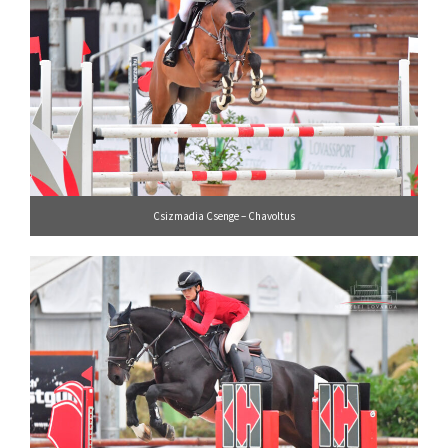
Csizmadia Csenge – Chavoltus