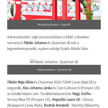
Pichovszky Dalma – Casco PP
A bronzéremért zajló összevetésben a DEAC színeiben
versenyző
Fábián Johanna
és Quantum 20 volt a
legeredményesebb, a páros edzője Szabó-Máriás Sára.
Fábián Johanna – Quantum 20
Fábián Maja Olívia
és Chacrinue (GSH TEAM Lovas Klub SE) a
negyedik,
Kiss Johanna Janka
és Cym Carlsson S (Prosper LK)
az ötödik helyen zárt. További helyezettek:
Nagy Zsófia
–
Victory Blue PS (Prosper LK),
Hegedűs Laura Lili
– Clintus
(Budapesti Lovas Klub),
Bodnár Annabell
– Identity (Némethy