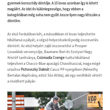
gyermek korosztály döntője. A 15 lovas azonban így is kitett
magáért. Az idei év különlegessége, hogy ebben a
kategóriában még soha nem gyűlt össze ilyen nagy létszám a
döntőre.
Az első fordulóban két, a másodikban öt lovas teljesítette
hibátlanul a pályát, a végső helyezésekről pedig összevetés
döntött. Az első helyért zajló összevetést a Prosper
Lovasklub versenyzője, Baumann Bori és Szotyori Nagy
Kristóf tanítványa,
Csizmadia Csenge
tudta hibátlanul
teljesíteni a Chacco-Blue apaságú Chavoltusszal, maga mögé
utasítva
Pichovszky Dalmát
Casco PP nyergében (Némethy
Bertalan Alapítvány, edző: Sós Attila), aki egy verőhibát vétett
a rövidített pályán.