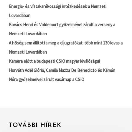
Energia- és víztakarékossági intézkedések a Nemzeti
Lovardában
Kovács Henri és Voldemort győzelmével zárult a verseny a
Nemzeti Lovardában
A hőség sem állította meg a díjugratókat: több mint 130 lovas a
Nemzeti Lovardában
Kamera előtt a budapesti CSIO magyar kiválóságai
Horváth Adél Glória, Camila Mazza De Benedicto és Kámán
Nóra győzelmeivel zárult vasárnap a CSIO
TOVÁBBI HÍREK