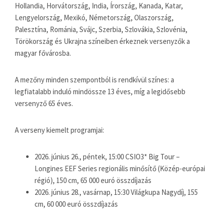
Hollandia, Horvátország, India, Írország, Kanada, Katar,
Lengyelország, Mexikó, Németország, Olaszország,
Palesztína, Románia, Svájc, Szerbia, Szlovákia, Szlovénia,
Törökország és Ukrajna színeiben érkeznek versenyzők a
magyar fővárosba.
A mezőny minden szempontból is rendkívül színes: a
legfiatalabb induló mindössze 13 éves, míg a legidősebb
versenyző 65 éves.
A verseny kiemelt programjai:
2026. június 26., péntek, 15:00 CSIO3* Big Tour –
Longines EEF Series regionális minősítő (Közép-európai
régió), 150 cm, 65 000 euró összdíjazás
2026. június 28., vasárnap, 15:30 Világkupa Nagydíj, 155
cm, 60 000 euró összdíjazás