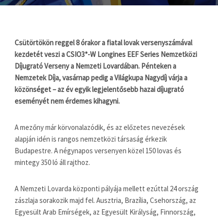
Csütörtökön reggel 8 órakor a fiatal lovak versenyszámával
kezdetét veszi a CSIO3*-W Longines EEF Series Nemzetközi
Díjugrató Verseny a Nemzeti Lovardában. Pénteken a
Nemzetek Díja, vasárnap pedig a Világkupa Nagydíj várja a
közönséget – az év egyik legjelentősebb hazai díjugrató
eseményét nem érdemes kihagyni.
A mezőny már körvonalazódik, és az előzetes nevezések
alapján idén is rangos nemzetközi társaság érkezik
Budapestre. A négynapos versenyen közel 150 lovas és
mintegy 350 ló áll rajthoz.
A Nemzeti Lovarda központi pályája mellett ezúttal 24 ország
zászlaja sorakozik majd fel. Ausztria, Brazília, Csehország, az
Egyesült Arab Emírségek, az Egyesült Királyság, Finnország,