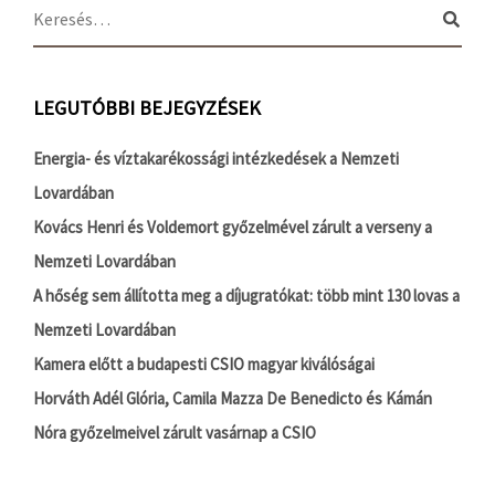
LEGUTÓBBI BEJEGYZÉSEK
Energia- és víztakarékossági intézkedések a Nemzeti
Lovardában
Kovács Henri és Voldemort győzelmével zárult a verseny a
Nemzeti Lovardában
A hőség sem állította meg a díjugratókat: több mint 130 lovas a
Nemzeti Lovardában
Kamera előtt a budapesti CSIO magyar kiválóságai
Horváth Adél Glória, Camila Mazza De Benedicto és Kámán
Nóra győzelmeivel zárult vasárnap a CSIO