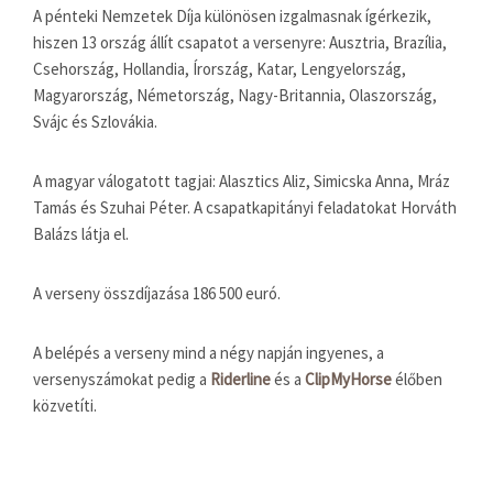
A pénteki Nemzetek Díja különösen izgalmasnak ígérkezik,
hiszen 13 ország állít csapatot a versenyre: Ausztria, Brazília,
Csehország, Hollandia, Írország, Katar, Lengyelország,
Magyarország, Németország, Nagy-Britannia, Olaszország,
Svájc és Szlovákia.
A magyar válogatott tagjai: Alasztics Aliz, Simicska Anna, Mráz
Tamás és Szuhai Péter. A csapatkapitányi feladatokat Horváth
Balázs látja el.
A verseny összdíjazása 186 500 euró.
A belépés a verseny mind a négy napján ingyenes, a
versenyszámokat pedig a
Riderline
és a
ClipMyHorse
élőben
közvetíti.