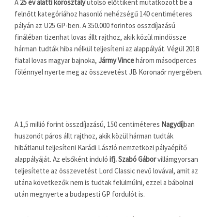
A
25 év alatti korosztály
utolsó előttiként mutatkozott be a
felnőtt kategóriához hasonló nehézségű 140 centiméteres
pályán az U25 GP-ben. A 350.000 forintos összdíjazású
fináléban tizenhat lovas állt rajthoz, akik közül mindössze
hárman tudták hiba nélkül teljesíteni az alappályát. Végül 2018
fiatal lovas magyar bajnoka,
Jármy Vince
három másodperces
fölénnyel nyerte meg az összevetést JB Koronaőr nyergében.
A 1,5 millió forint összdíjazású, 150 centiméteres
Nagydíj
ban
huszonöt páros állt rajthoz, akik közül hárman tudták
hibátlanul teljesíteni Karádi László nemzetközi pályaépítő
alappályáját. Az elsőként induló
ifj. Szabó Gábor
villámgyorsan
teljesítette az összevetést Lord Classic nevű lovával, amit az
utána következők nem is tudtak felülmúlni, ezzel a bábolnai
után megnyerte a budapesti GP fordulót is.