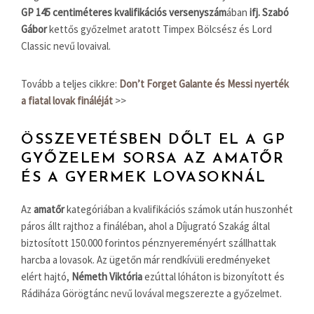
GP 145 centiméteres kvalifikációs versenyszám
ában
ifj. Szabó
Gábor
kettős győzelmet aratott Timpex Bölcsész és Lord
Classic nevű lovaival.
Tovább a teljes cikkre:
Don’t Forget Galante és Messi nyerték
a fiatal lovak fináléját
>>
ÖSSZEVETÉSBEN DŐLT EL A GP
GYŐZELEM SORSA AZ AMATŐR
ÉS A GYERMEK LOVASOKNÁL
Az
amatőr
kategóriában a kvalifikációs számok után huszonhét
páros állt rajthoz a fináléban, ahol a Díjugrató Szakág által
biztosított 150.000 forintos pénznyereményért szállhattak
harcba a lovasok. Az ügetőn már rendkívüli eredményeket
elért hajtó,
Németh Viktória
ezúttal lóháton is bizonyított és
Rádiháza Görögtánc nevű lovával megszerezte a győzelmet.