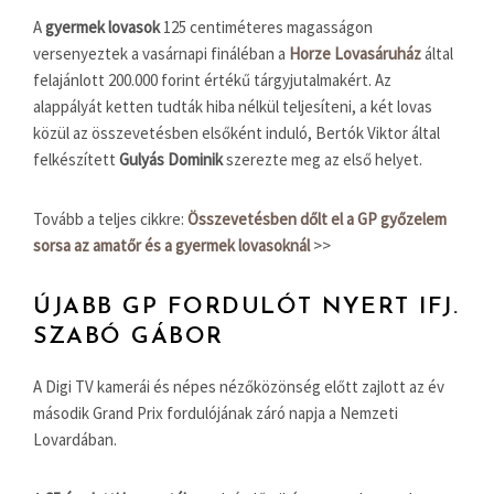
A
gyermek lovasok
125 centiméteres magasságon
versenyeztek a vasárnapi fináléban a
Horze Lovasáruház
által
felajánlott 200.000 forint értékű tárgyjutalmakért. Az
alappályát ketten tudták hiba nélkül teljesíteni, a két lovas
közül az összevetésben elsőként induló, Bertók Viktor által
felkészített
Gulyás Dominik
szerezte meg az első helyet.
Tovább a teljes cikkre:
Összevetésben dőlt el a GP győzelem
sorsa az amatőr és a gyermek lovasoknál
>>
ÚJABB GP FORDULÓT NYERT IFJ.
SZABÓ GÁBOR
A Digi TV kamerái és népes nézőközönség előtt zajlott az év
második Grand Prix fordulójának záró napja a Nemzeti
Lovardában.