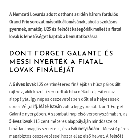
A Nemzeti Lovarda adott otthont az idén három fordulós
Grand Prix sorozat második állomásának, ahol a szokásos
gyermek, amatőr, U25 és felnőtt kategóriák mellett a fiatal
lovak is lehetőséget kaptak a bemutatkozásra.
DON’T FORGET GALANTE ÉS
MESSI NYERTÉK A FIATAL
LOVAK FINÁLÉJÁT
A
6 éves lovak
125 centiméteres fináléjában húsz páros állt
rajthoz, akik közül tízen tudták hiba nélkül teljesíteni az
alappályát, így népes összevetésben dőlt el a helyezések
sorsa. Végül
ifj. Máté István
volt a leggyorsabb Don’t Forget
Galante nyergében. A szombati nap első versenyszámában, az
5 éves lovak
115 centiméteres alappályáján mindössze öt
hibátlan lovaglás született, és a
Faluhelyi Ádám
– Messi 4 páros
magabiztos összevetéssel hozta el az első helyet. A
felnőtt