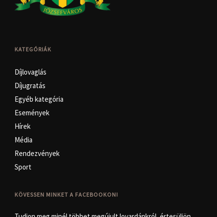
KATEGÓRIÁK
Díjlovaglás
Díjugratás
Egyéb kategória
Események
Hírek
Média
Rendezvények
Sport
KÖVESSEN MINKET A FACEBOOKON!
Tudjon meg minél többet megújult lovardánkról, értesüljön