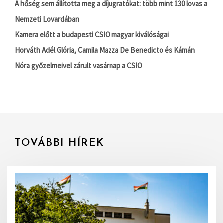
A hőség sem állította meg a díjugratókat: több mint 130 lovas a
Nemzeti Lovardában
Kamera előtt a budapesti CSIO magyar kiválóságai
Horváth Adél Glória, Camila Mazza De Benedicto és Kámán
Nóra győzelmeivel zárult vasárnap a CSIO
TOVÁBBI HÍREK