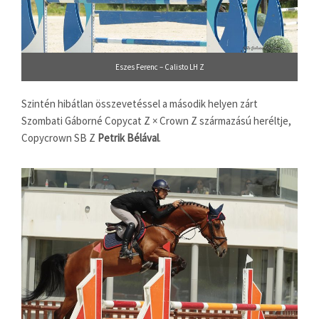
Eszes Ferenc – Calisto LH Z
Szintén hibátlan összevetéssel a második helyen zárt
Szombati Gáborné Copycat Z × Crown Z származású heréltje,
Copycrown SB Z
Petrik Bélával
.