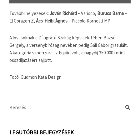
További helyezések:
Jován Richárd
– Varisco,
Burucs Barna
–
El Corazon Z,
Ács-Heibl Ágnes
– Piccolo Kornetti MP.
A lovasoknak a Díjugrató Szakág képviseletében Bazsó
Gergely, a versenybíróság nevében pedig Sáli Gábor gratulált.
A kategória szponzora az Equiiq volt, a nagydíj 350.000 forint
összdíjazásért zajlott.
Fotó: Gudmon Kata Design
LEGUTÓBBI BEJEGYZÉSEK