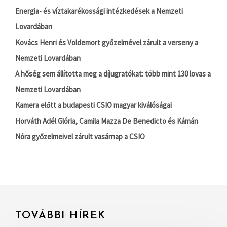
Energia- és víztakarékossági intézkedések a Nemzeti
Lovardában
Kovács Henri és Voldemort győzelmével zárult a verseny a
Nemzeti Lovardában
A hőség sem állította meg a díjugratókat: több mint 130 lovas a
Nemzeti Lovardában
Kamera előtt a budapesti CSIO magyar kiválóságai
Horváth Adél Glória, Camila Mazza De Benedicto és Kámán
Nóra győzelmeivel zárult vasárnap a CSIO
TOVÁBBI HÍREK