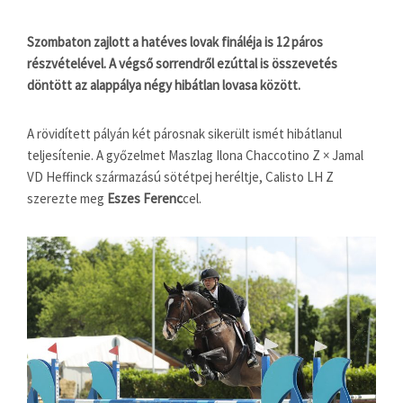
Szombaton zajlott a hatéves lovak fináléja is 12 páros
részvételével. A végső sorrendről ezúttal is összevetés
döntött az alappálya négy hibátlan lovasa között.
A rövidített pályán két párosnak sikerült ismét hibátlanul
teljesítenie. A győzelmet Maszlag Ilona Chaccotino Z × Jamal
VD Heffinck származású sötétpej heréltje, Calisto LH Z
szerezte meg
Eszes Ferenc
cel.