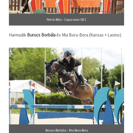
Petrik Béla – Copycrown SB Z
Harmadik
Burucs Borbála
és Mia Bora-Bora (Kansas × Lasino).
Burucs Borbála – Mia Bora-Bora