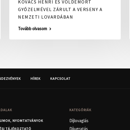
KOVÁCS HENRI ÉS VOLDEMORT
GYŐZELMÉVEL ZÁRULT A VERSENY A
NEMZETI LOVARDÁBAN
Tovább olvasom
NDEZVÉNYEK
HÍREK
KAPCSOLAT
LDALAK
KATEGÓRIÁK
Díjlovaglás
UMOK, NYOMTATVÁNYOK
Díjugratás
ÉSI TÁJÉKOZTATÓ