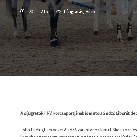
2021.12.16.
Díjugratás
,
Hírek
A díjugratók III-V. korcsoportjának idei utolsó edzőtáborát 
John Ledingham vezető edző karanténba került Skóciában és n