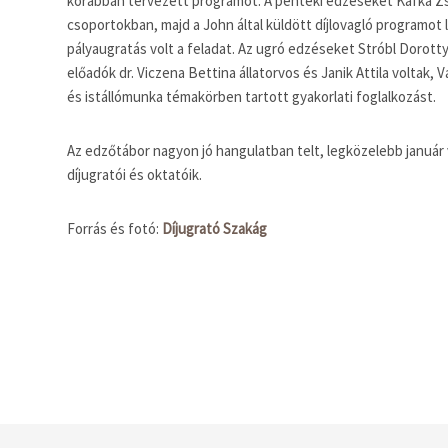
korábban tervezett programot. A pénteki edzéseket Kafka Zs
csoportokban, majd a John által küldött díjlovagló programot
pályaugratás volt a feladat. Az ugró edzéseket Stróbl Dorottya
előadók dr. Viczena Bettina állatorvos és Janik Attila voltak, 
és istállómunka témakörben tartott gyakorlati foglalkozást.
Az edzőtábor nagyon jó hangulatban telt, legközelebb január
díjugratói és oktatóik.
Forrás és fotó:
Díjugrató Szakág