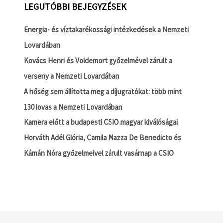
LEGUTÓBBI BEJEGYZÉSEK
Energia- és víztakarékossági intézkedések a Nemzeti
Lovardában
Kovács Henri és Voldemort győzelmével zárult a
verseny a Nemzeti Lovardában
A hőség sem állította meg a díjugratókat: több mint
130 lovas a Nemzeti Lovardában
Kamera előtt a budapesti CSIO magyar kiválóságai
Horváth Adél Glória, Camila Mazza De Benedicto és
Kámán Nóra győzelmeivel zárult vasárnap a CSIO