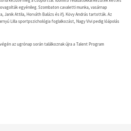
ófia kezdte meg a csoporttal. Idomító feladatokkal kezdtek kettes
 lovagolták egyénileg. Szombaton cavaletti munka, vasárnap
, Janik Attila, Horváth Balázs és ifj. Kövy András tartották. Az
Varnyú Lilla sportpszichológia foglalkozást, Nagy Vivi pedig lóápolás
 végén az ugrónap során találkoznak újra a Talent Program