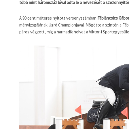
több mint háromszáz lóval adta le a nevezését a szezonnyitór
A 90 centiméteres nyitott versenyszámban
Fábiáncsics Gábo
ménvizsgájának Ugró Championjával. Mögötte a szintén a Fáb
páros végzett, míg a harmadik helyet a Viktor-i Sportegyesüle