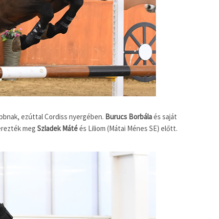
obbnak, ezúttal Cordiss nyergében.
Burucs Borbála
és saját
zerezték meg
Szladek Máté
és Liliom (Mátai Ménes SE) előtt.