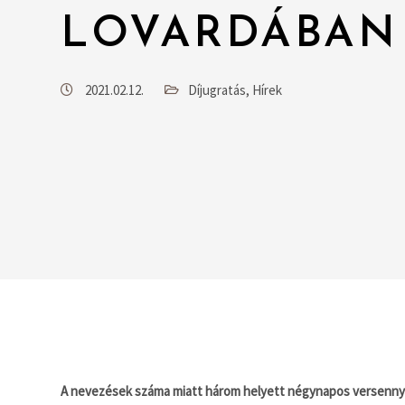
LOVARDÁBAN
2021.02.12.
Díjugratás
,
Hírek
A nevezések száma miatt három helyett négynapos versennyel