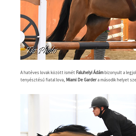
A hatéves lovak között ismét
Faluhelyi Ádám
bizonyult a legj
tenyésztésű fiatal lova,
Miami De Garder
a második helyet s