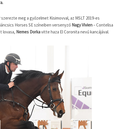
a.
r
szerezte meg a győzelmet Kisimovval, az MSLT 2019-es
iáncsics Horses SE színeiben versenyző
Nagy Vivien
– Contelisa
t lovasa,
Nemes Dorka
vitte haza El Coronita nevű kancájával.