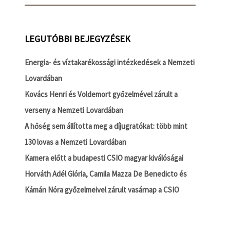
LEGUTÓBBI BEJEGYZÉSEK
Energia- és víztakarékossági intézkedések a Nemzeti
Lovardában
Kovács Henri és Voldemort győzelmével zárult a
verseny a Nemzeti Lovardában
A hőség sem állította meg a díjugratókat: több mint
130 lovas a Nemzeti Lovardában
Kamera előtt a budapesti CSIO magyar kiválóságai
Horváth Adél Glória, Camila Mazza De Benedicto és
Kámán Nóra győzelmeivel zárult vasárnap a CSIO