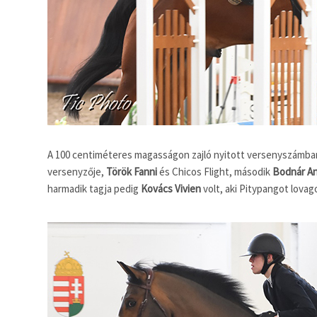
A 100 centiméteres magasságon zajló nyitott versenyszámban 
versenyzője,
Török Fanni
és Chicos Flight, második
Bodnár An
harmadik tagja pedig
Kovács Vivien
volt, aki Pitypangot lovago