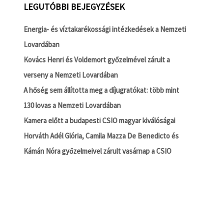
LEGUTÓBBI BEJEGYZÉSEK
Energia- és víztakarékossági intézkedések a Nemzeti
Lovardában
Kovács Henri és Voldemort győzelmével zárult a
verseny a Nemzeti Lovardában
A hőség sem állította meg a díjugratókat: több mint
130 lovas a Nemzeti Lovardában
Kamera előtt a budapesti CSIO magyar kiválóságai
Horváth Adél Glória, Camila Mazza De Benedicto és
Kámán Nóra győzelmeivel zárult vasárnap a CSIO