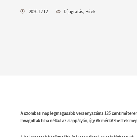
2020.12.12.
Díjugratás
,
Hírek
A szombati nap legmagasabb versenyszáma 135 centiméteren za
lovagoltak hiba nélkül az alappályán, így ők mérkőzhettek m