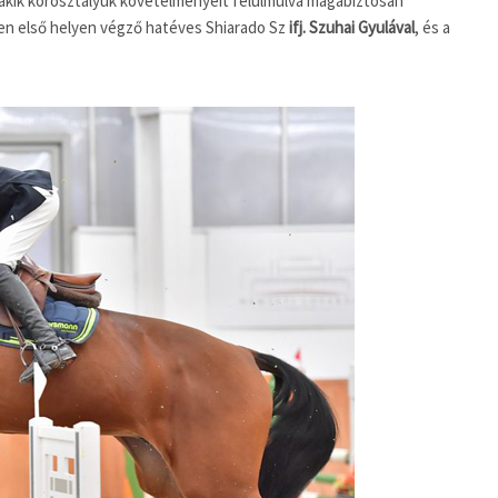
k, akik korosztályuk követelményeit felülmúlva magabiztosan
en első helyen végző hatéves Shiarado Sz
ifj. Szuhai Gyulával
, és a