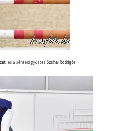
izát
, és a pénteki győztes
Szuhai Rodrigó
t.