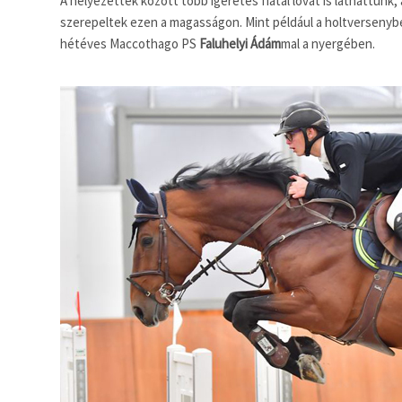
A helyezettek között több ígéretes fiatal lovat is láthattun
szerepeltek ezen a magasságon. Mint például a holtversenyb
hétéves Maccothago PS
Faluhelyi Ádám
mal a nyergében.