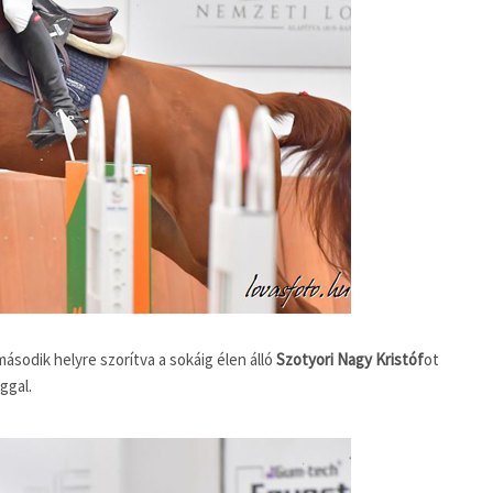
második helyre szorítva a sokáig élen álló
Szotyori Nagy Kristóf
ot
ggal.