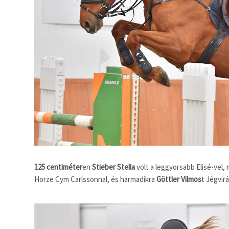
125 centiméter
en
Stieber Stella
volt a leggyorsabb Elisé-vel, 
Horze Cym Carlssonnal, és harmadikra
Göttler Vilmos
t Jégvirá