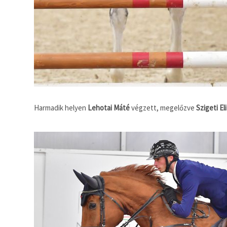
Harmadik helyen
Lehotai Máté
végzett, megelőzve
Szigeti El