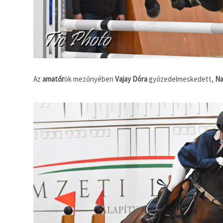
Az
amatőr
ök mezőnyében
Vajay Dóra
győzedelmeskedett,
Na