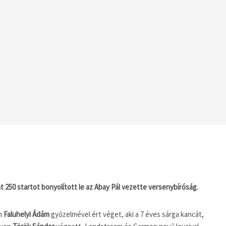
250 startot bonyolított le az Abay Pál vezette versenybíróság.
m
Faluhelyi Ádám
győzelmével ért véget, aki a 7 éves sárga kancát,