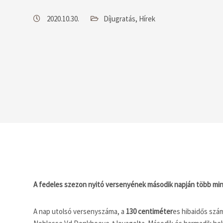
2020.10.30.
Díjugratás
,
Hírek
A fedeles szezon nyitó versenyének második napján több mint 
A nap utolsó versenyszáma, a
130 centiméter
es hibaidős szá