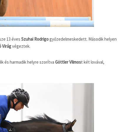
sze 13 éves
Szuhai Rodrigo
győzedelmeskedett. Második helyen
 Virág
végeztek.
ik és harmadik helyre szorítva
Göttler Vilmos
t két lovával,