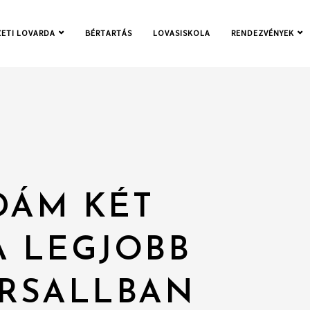
ETI LOVARDA
BÉRTARTÁS
LOVASISKOLA
RENDEZVÉNYEK
DÁM KÉT
A LEGJOBB
ERSALLBAN