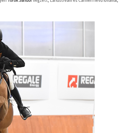
lyen
Török Sándor
végzett, Landstream és Carmen nevű lovaival,