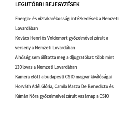
LEGUTÓBBI BEJEGYZÉSEK
Energia- és víztakarékossági intézkedések a Nemzeti
Lovardában
Kovács Henri és Voldemort győzelmével zárult a
verseny a Nemzeti Lovardában
A hőség sem állította meg a díjugratókat: több mint
130 lovas a Nemzeti Lovardában
Kamera előtt a budapesti CSIO magyar kiválóságai
Horváth Adél Glória, Camila Mazza De Benedicto és
Kámán Nóra győzelmeivel zárult vasárnap a CSIO