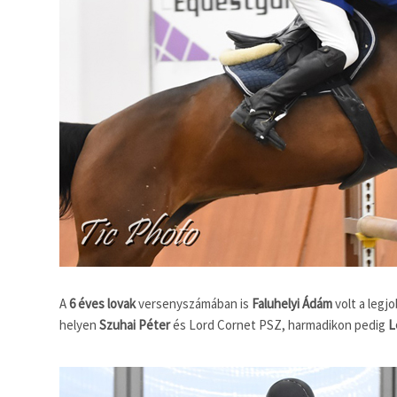
A
6 éves lovak
versenyszámában is
Faluhelyi Ádám
volt a legj
helyen
Szuhai Péter
és Lord Cornet PSZ, harmadikon pedig
L