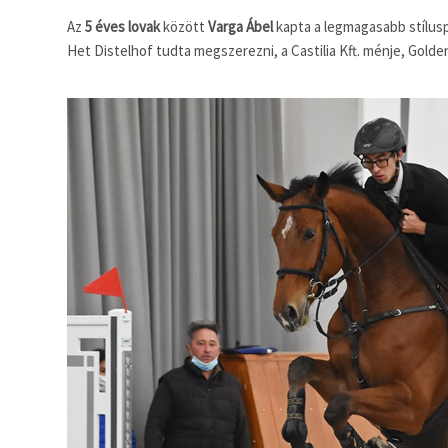
Az
5 éves lovak
között
Varga Ábel
kapta a legmagasabb stílusp
Het Distelhof tudta megszerezni, a Castilia Kft. ménje, Golde