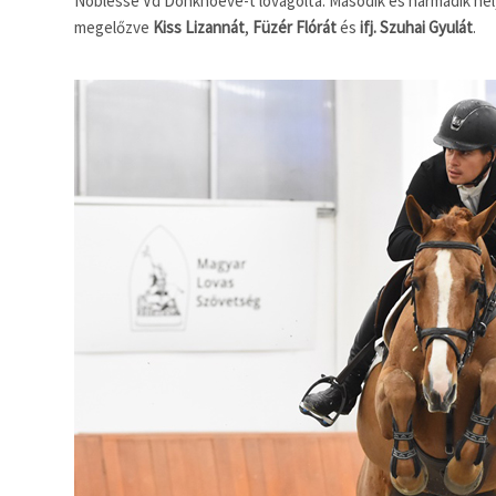
Noblesse Vd Donkhoeve-t lovagolta. Második és harmadik he
megelőzve
Kiss Lizannát
,
Füzér Flórát
és
ifj. Szuhai Gyulát
.