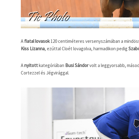
A
fiatal lovasok
120 centiméteres versenyszámában a mindös
Kiss Lizanna
, ezúttal Cloét lovagolva, harmadikon pedig
Szabó
A
nyitott
kategóriában
Busi Sándor
volt a leggyorsabb, másod
Cortezzel és Jégvirággal.