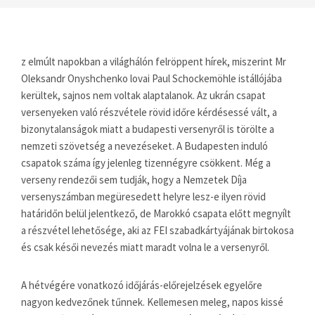
z elmúlt napokban a világhálón felröppent hírek, miszerint Mr
Oleksandr Onyshchenko lovai Paul Schockemöhle istállójába
kerültek, sajnos nem voltak alaptalanok. Az ukrán csapat
versenyeken való részvétele rövid időre kérdésessé vált, a
bizonytalanságok miatt a budapesti versenyről is törölte a
nemzeti szövetség a nevezéseket. A Budapesten induló
csapatok száma így jelenleg tizennégyre csökkent. Még a
verseny rendezői sem tudják, hogy a Nemzetek Díja
versenyszámban megüresedett helyre lesz-e ilyen rövid
határidőn belül jelentkező, de Marokkó csapata előtt megnyílt
a részvétel lehetősége, aki az FEI szabadkártyájának birtokosa
és csak késői nevezés miatt maradt volna le a versenyről.
A hétvégére vonatkozó időjárás-előrejelzések egyelőre
nagyon kedvezőnek tűnnek. Kellemesen meleg, napos kissé