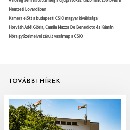
A hőség sem állította meg a díjugratókat: több mint 130 lovas a
Nemzeti Lovardában
Kamera előtt a budapesti CSIO magyar kiválóságai
Horváth Adél Glória, Camila Mazza De Benedicto és Kámán
Nóra győzelmeivel zárult vasárnap a CSIO
TOVÁBBI HÍREK