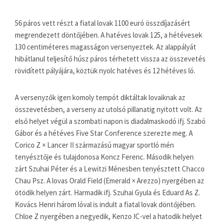
56 páros vett részt a fiatal lovak 1100 euró összdíjazásért
megrendezett döntőjében. A hatéves lovak 125, a hétévesek
130 centiméteres magasságon versenyeztek. Az alappályát
hibátlanul teljesítő húsz páros térhetett vissza az összevetés
rövidített pályájára, köztük nyolc hatéves és 12 hétéves ló.
A versenyzők igen komoly tempót diktáltak lovaiknak az
összevetésben, a verseny az utolsó pillanatig nyitott volt. Az
első helyet végül a szombati napon is diadalmaskodó ifj. Szabó
Gábor és a hétéves Five Star Conference szerezte meg. A
Corico Z × Lancer II származású magyar sportló mén
tenyésztője és tulajdonosa Koncz Ferenc. Második helyen
zárt Szuhai Péter és a Lewitzi Ménesben tenyésztett Chacco
Chau Psz. A lovas Orald Field (Emerald × Arezzo) nyergében az
ötödik helyen zárt. Harmadik ifj. Szuhai Gyula és Eduard As Z.
Kovács Henri három lóval is indult a fiatal lovak döntőjében.
Chloe Z nyergében a negyedik, Kenzo IC-vel a hatodik helyet