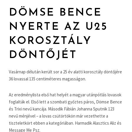
DÖMSE BENCE
NYERTE AZ U25
KOROSZTÁLY
DÖNTŐJÉT
Vasárnap délután került sor a 25 év alatti korosztály döntőjére
36 lovassal 135 centiméteres magasságon.
Az eredménylista első hat helyét a magyar utánpótlás lovasok
foglalták el. Első lett a szombati győztes páros, Dömse Bence
és Trixi nevű kancája. Második Fábián Johanna Sputnik 123
nevű ménjével – a lovas csütörtökön már vezethette a
tiszteletkört ebben a kategóriában. Harmadik Alasztics Aliz és
Message Me Psz.