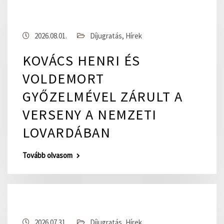
2026.08.01.
Díjugratás
,
Hírek
KOVÁCS HENRI ÉS
VOLDEMORT
GYŐZELMÉVEL ZÁRULT A
VERSENY A NEMZETI
LOVARDÁBAN
Tovább olvasom
2026.07.31.
Díjugratás
,
Hírek