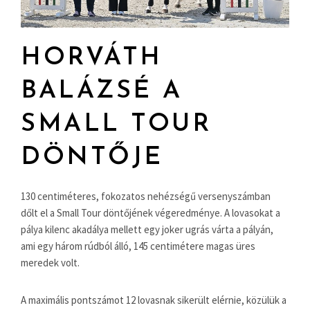
HORVÁTH
BALÁZSÉ A
SMALL TOUR
DÖNTŐJE
130 centiméteres, fokozatos nehézségű versenyszámban
dőlt el a Small Tour döntőjének végeredménye. A lovasokat a
pálya kilenc akadálya mellett egy joker ugrás várta a pályán,
ami egy három rúdból álló, 145 centimétere magas üres
meredek volt.
A maximális pontszámot 12 lovasnak sikerült elérnie, közülük a