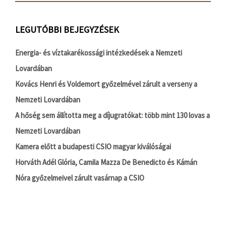
LEGUTÓBBI BEJEGYZÉSEK
Energia- és víztakarékossági intézkedések a Nemzeti
Lovardában
Kovács Henri és Voldemort győzelmével zárult a verseny a
Nemzeti Lovardában
A hőség sem állította meg a díjugratókat: több mint 130 lovas a
Nemzeti Lovardában
Kamera előtt a budapesti CSIO magyar kiválóságai
Horváth Adél Glória, Camila Mazza De Benedicto és Kámán
Nóra győzelmeivel zárult vasárnap a CSIO