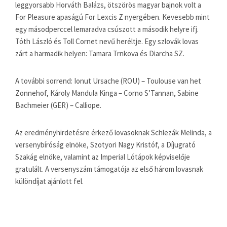
leggyorsabb Horváth Balázs, ötszörös magyar bajnok volt a
For Pleasure apaságú For Lexcis Z nyergében. Kevesebb mint
egy másodperccel lemaradva csúszott a második helyre ifj.
Tóth László és Toll Cornet nevű heréltje. Egy szlovák lovas
zárt a harmadik helyen: Tamara Trnkova és Diarcha SZ.
A további sorrend: Ionut Ursache (ROU) – Toulouse van het
Zonnehof, Károly Mandula Kinga – Corno S’Tannan, Sabine
Bachmeier (GER) – Calliope.
Az eredményhirdetésre érkező lovasoknak Schlezák Melinda, a
versenybíróság elnöke, Szotyori Nagy Kristóf, a Díjugrató
Szakág elnöke, valamint az Imperial Lótápok képviselője
gratulált. A versenyszám támogatója az első három lovasnak
különdíjat ajánlott fel.