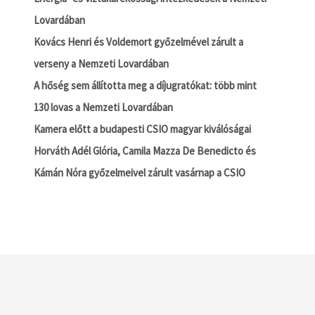
Lovardában
Kovács Henri és Voldemort győzelmével zárult a
verseny a Nemzeti Lovardában
A hőség sem állította meg a díjugratókat: több mint
130 lovas a Nemzeti Lovardában
Kamera előtt a budapesti CSIO magyar kiválóságai
Horváth Adél Glória, Camila Mazza De Benedicto és
Kámán Nóra győzelmeivel zárult vasárnap a CSIO