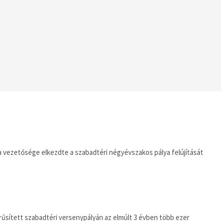
da vezetősége elkezdte a szabadtéri négyévszakos pálya felújítását
erűsített szabadtéri versenypályán az elmúlt 3 évben több ezer