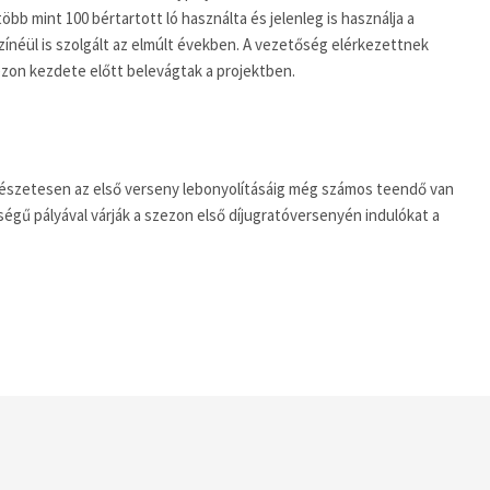
öbb mint 100 bértartott ló használta és jelenleg is használja a
ínéül is szolgált az elmúlt években. A vezetőség elérkezettnek
szezon kezdete előtt belevágtak a projektben.
ermészetesen az első verseny lebonyolításáig még számos teendő van
őségű pályával várják a szezon első díjugratóversenyén indulókat a