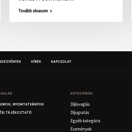
Tovább olvasom
NDEZVÉNYEK
HÍREK
KAPCSOLAT
LDALAK
KATEGÓRIÁK
Díjlovaglás
UMOK, NYOMTATVÁNYOK
Díjugratás
ÉSI TÁJÉKOZTATÓ
Egyéb kategória
Események