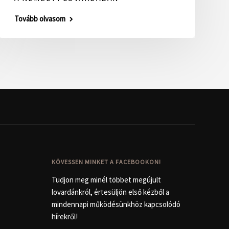
Tovább olvasom
KÖVESSEN MINKET A FACEBOOKON!
Tudjon meg minél többet megújult
lovardánkról, értesüljön első kézből a
mindennapi működésünkhöz kapcsolódó
hírekről!