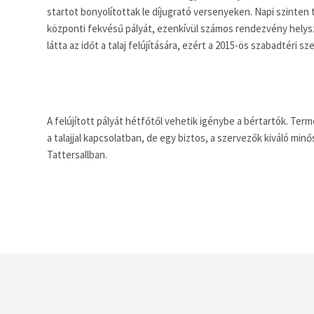
startot bonyolítottak le díjugrató versenyeken. Napi szinten t
központi fekvésű pályát, ezenkívül számos rendezvény helysz
látta az időt a talaj felújítására, ezért a 2015-ös szabadtéri 
A felújított pályát hétfőtől vehetik igénybe a bértartók. T
a talajjal kapcsolatban, de egy biztos, a szervezők kiváló min
Tattersallban.