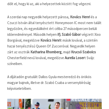
dőlt el, hogy ki az, aki a helyezettek között fog végezni.
A szerdai nap negyedik helyezett párosa,
Kovács Henri
és a
Czuczi István által tenyésztett Honeymoon IC most nem talált
legyőzőre, és egyedüliként ért célba 27 másodpercen belüli
időeredménnyel. Második helyen
ifj. Szabó Gábor
végzett Xixo
Borgiával, megelőzve
Kovács Henri
t másik lovával, a szintén
hazai tenyésztésű Queen Of Zucceróval. Negyedik helyen
zárt az osztrák
Katharina Rhomberg
, majd
Krucsó Szabolcs
Chesterfield nevű lovával, megelőzve
Aurelia Loser
t Svájc
színeiben.
A díjátadón gratulált Dallos Gyula mesteredző és örökös
magyar bajnok, illetve dr. Szabó Csaba a versenybíróság
képviseletében.