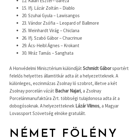
12. Kalán Eszter– Gareza
15. Ifj. Lázár Zoltán – Diablo
20. Szuhai Gyula – Lawisangos
23. Vándor Zsófia – Leopard of Ballmore
25. Weinhardt Virág – Chiclana
26. Ifj. Szabó Gábor – Chacrinue
29. Ács-Heibl Ágnes – Krokant
30. Mráz Tamás – Sanghata
A Honvédelmi Minisztérium különdíját
Schmidt Gábor
sportért
felelős helyettes államtitkár adta át a helyezetteknek. A
különleges, eozinmázas Zsolnay ló szobrot, illetve a két
Zsolnay porcelán vázát
Bachar Najari
, a Zsolnay
Porcelánmanufaktúra Zrt. többségi tulajdonosa adta át a
dobogósoknak. A helyezetteknek
Lázár Vilmos
, a Magyar
Lovassport Szövetség elnöke gratulált.
NÉMET FÖLÉNY