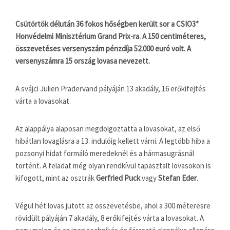
Csütörtök délután 36 fokos hőségben került sor a CSIO3*
Honvédelmi Minisztérium Grand Prix-ra. A 150 centiméteres,
összevetéses versenyszám pénzdíja 52.000 euró volt. A
versenyszámra 15 ország lovasa nevezett.
A svájci Julien Pradervand pályáján 13 akadály, 16 erőkifejtés
várta a lovasokat.
Az alappálya alaposan megdolgoztatta a lovasokat, az első
hibátlan lovaglásra a 13. indulóig kellett várni. A legtöbb hiba a
pozsonyi hidat formáló meredeknél és a hármasugrásnál
történt. A feladat még olyan rendkívül tapasztalt lovasokon is
kifogott, mint az osztrák
Gerfried Puck
vagy
Stefan Eder
.
Végül hét lovas jutott az összevetésbe, ahol a 300 méteresre
rövidült pályáján 7 akadály, 8 erőkifejtés várta a lovasokat. A