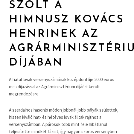
SZÓLT A
HIMNUSZ KOVÁCS
HENRINEK AZ
AGRÁRMINISZTÉRI
DÍJÁBAN
A fiatal lovak versenyszámának középdöntője 2000 euros
összdíjazással az Agrárminisztérium díjáért került
megrendezésre.
A szerdaihoz hasonló módon jobbnál-jobb pályák születtek,
hiszen kiváló hat- és hétéves lovak álltak rajthoz a
versenyszámban. A párosok több mint fele hibátlanul
teljesítette mindkét fázist, így nagyon szoros versenyben