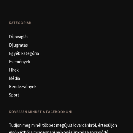
KATEGÓRIÁK
Díjlovaglás
Díjugratás
Egyéb kategória
Események
Hírek
Média
Rendezvények
Sport
KÖVESSEN MINKET A FACEBOOKON!
Tudjon meg minél többet megújult lovardánkról, értesüljön
első kézből a mindennapi működésünkhöz kapcsolódó