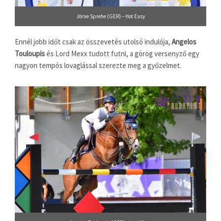
Jörne Sprehe (GER) – Hot Easy
Ennél jobb időt csak az összevetés utolsó indulója,
Angelos
Touloupis
és Lord Mexx tudott futni, a görög versenyző egy
nagyon tempós lovaglással szerezte meg a győzelmet.