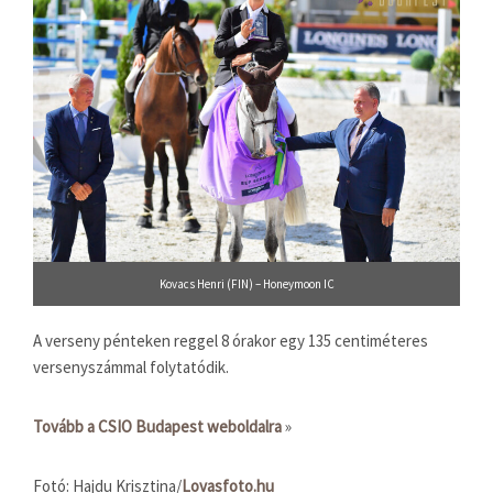
Kovacs Henri (FIN) – Honeymoon IC
A verseny pénteken reggel 8 órakor egy 135 centiméteres
versenyszámmal folytatódik.
Tovább a CSIO Budapest weboldalra
»
Fotó: Hajdu Krisztina/
Lovasfoto.hu