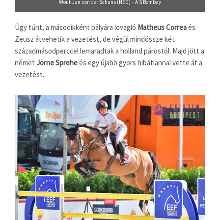
Wout-Jan van der Schans (NED) – A S Bombay
Úgy tűnt, a másodikként pályára lovagló
Matheus Correa
és
Zeusz átvehetik a vezetést, de végül mindössze két
századmásodperccel lemaradtak a holland párostól. Majd jött a
német
Jörne Sprehe
és egy újabb gyors hibátlannal vette át a
vezetést.