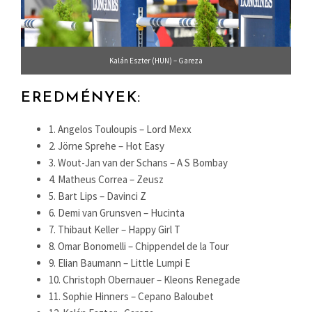
Kalán Eszter (HUN) – Gareza
EREDMÉNYEK:
1. Angelos Touloupis – Lord Mexx
2. Jörne Sprehe – Hot Easy
3. Wout-Jan van der Schans – A S Bombay
4. Matheus Correa – Zeusz
5. Bart Lips – Davinci Z
6. Demi van Grunsven – Hucinta
7. Thibaut Keller – Happy Girl T
8. Omar Bonomelli – Chippendel de la Tour
9. Elian Baumann – Little Lumpi E
10. Christoph Obernauer – Kleons Renegade
11. Sophie Hinners – Cepano Baloubet