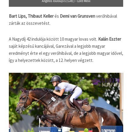
Angelos Touloupis (GRE) – Lord Mexx
Bart Lips, Thibaut Keller
és
Demi van Grunsven
verőhibával
zárták az összevetést.
A Nagydíj 42 indulója között 10 magyar lovas volt.
Kalán Eszter
saját képzésű kancájával, Garezával a legjobb magyar
eredményt érte el egy verőhibával, de a legjobb magyar idővel,
így a helyezettek között, a 12. helyen végzett.