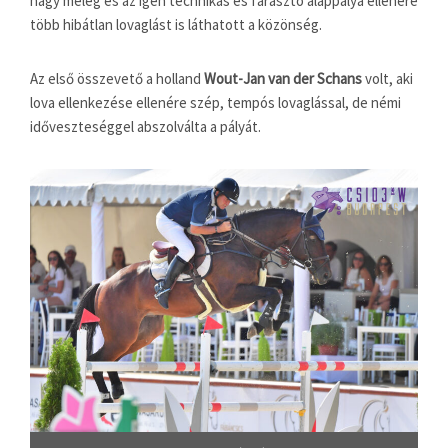
nagy meleg és az igen technikás és fárasztó alappálya ellenére
több hibátlan lovaglást is láthatott a közönség.
Az első összevető a holland
Wout-Jan van der Schans
volt, aki
lova ellenkezése ellenére szép, tempós lovaglással, de némi
időveszteséggel abszolválta a pályát.