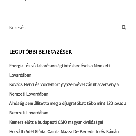
LEGUTÓBBI BEJEGYZÉSEK
Energia- és víztakarékossági intézkedések a Nemzeti
Lovardában
Kovács Henri és Voldemort győzelmével zárult a verseny a
Nemzeti Lovardában
A hőség sem állította meg a díjugratókat: több mint 130 lovas a
Nemzeti Lovardában
Kamera előtt a budapesti CSIO magyar kiválóságai
Horváth Adél Glória, Camila Mazza De Benedicto és Kámán