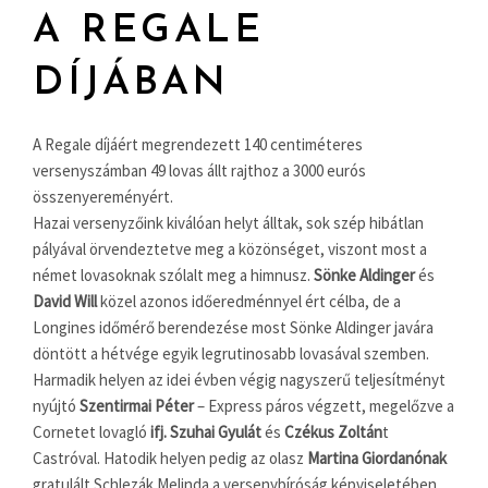
A REGALE
DÍJÁBAN
A Regale díjáért megrendezett 140 centiméteres
versenyszámban 49 lovas állt rajthoz a 3000 eurós
összenyereményért.
Hazai versenyzőink kiválóan helyt álltak, sok szép hibátlan
pályával örvendeztetve meg a közönséget, viszont most a
német lovasoknak szólalt meg a himnusz.
Sönke Aldinger
és
David Will
közel azonos időeredménnyel ért célba, de a
Longines időmérő berendezése most Sönke Aldinger javára
döntött a hétvége egyik legrutinosabb lovasával szemben.
Harmadik helyen az idei évben végig nagyszerű teljesítményt
nyújtó
Szentirmai Péter
– Express páros végzett, megelőzve a
Cornetet lovagló
ifj. Szuhai Gyulát
és
Czékus Zoltán
t
Castróval. Hatodik helyen pedig az olasz
Martina Giordanónak
gratulált Schlezák Melinda a versenybíróság képviseletében,