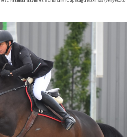
 lett:
Fazekas István
és a Churchill IC apaságú Maximus (tenyésztő