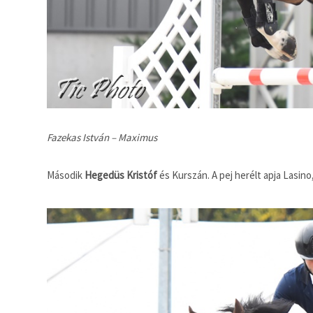
Fazekas István – Maximus
Második
Hegedüs Kristóf
és Kurszán. A pej herélt apja Lasino