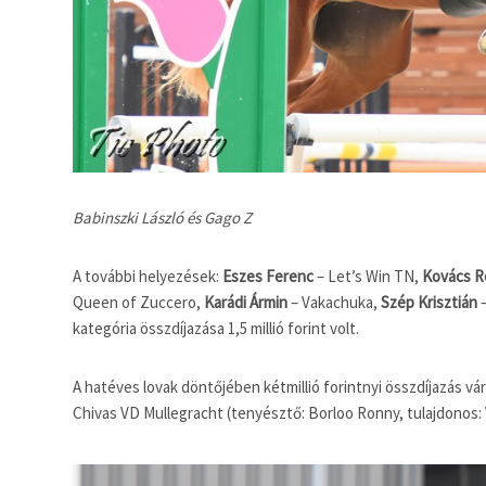
Babinszki László és Gago Z
A további helyezések:
Eszes Ferenc
– Let’s Win TN,
Kovács R
Queen of Zuccero,
Karádi Ármin
– Vakachuka,
Szép Krisztián
–
kategória összdíjazása 1,5 millió forint volt.
A hatéves lovak döntőjében kétmillió forintnyi összdíjazás vár
Chivas VD Mullegracht (tenyésztő: Borloo Ronny, tulajdonos: