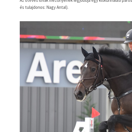
Az ötéves lovak mezőnyének legjobbja egy kiskunhalasi páros
és tulajdonos: Nagy Antal).