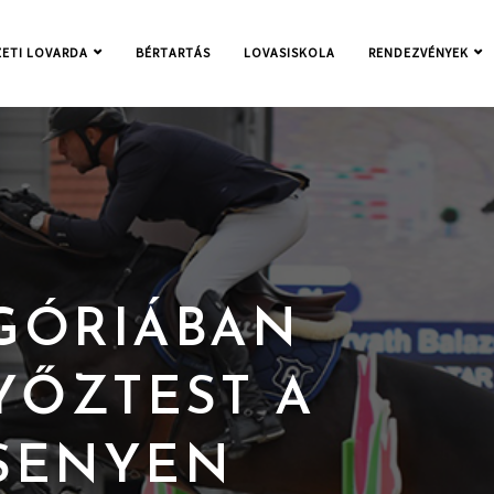
ETI LOVARDA
BÉRTARTÁS
LOVASISKOLA
RENDEZVÉNYEK
GÓRIÁBAN
YŐZTEST A
SENYEN