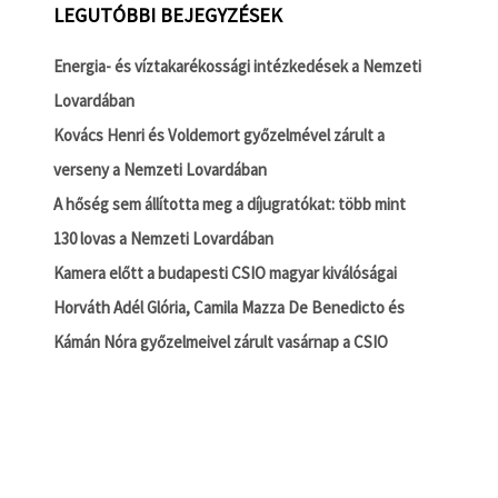
LEGUTÓBBI BEJEGYZÉSEK
Energia- és víztakarékossági intézkedések a Nemzeti
Lovardában
Kovács Henri és Voldemort győzelmével zárult a
verseny a Nemzeti Lovardában
A hőség sem állította meg a díjugratókat: több mint
130 lovas a Nemzeti Lovardában
Kamera előtt a budapesti CSIO magyar kiválóságai
Horváth Adél Glória, Camila Mazza De Benedicto és
Kámán Nóra győzelmeivel zárult vasárnap a CSIO