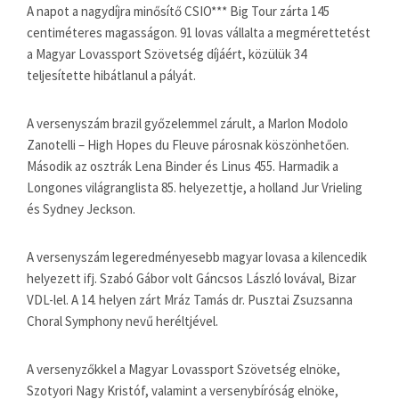
A napot a nagydíjra minősítő CSIO*** Big Tour zárta 145
centiméteres magasságon. 91 lovas vállalta a megmérettetést
a Magyar Lovassport Szövetség díjáért, közülük 34
teljesítette hibátlanul a pályát.
A versenyszám brazil győzelemmel zárult, a Marlon Modolo
Zanotelli – High Hopes du Fleuve párosnak köszönhetően.
Második az osztrák Lena Binder és Linus 455. Harmadik a
Longones világranglista 85. helyezettje, a holland Jur Vrieling
és Sydney Jeckson.
A versenyszám legeredményesebb magyar lovasa a kilencedik
helyezett ifj. Szabó Gábor volt Gáncsos László lovával, Bizar
VDL-lel. A 14. helyen zárt Mráz Tamás dr. Pusztai Zsuzsanna
Choral Symphony nevű heréltjével.
A versenyzőkkel a Magyar Lovassport Szövetség elnöke,
Szotyori Nagy Kristóf, valamint a versenybíróság elnöke,