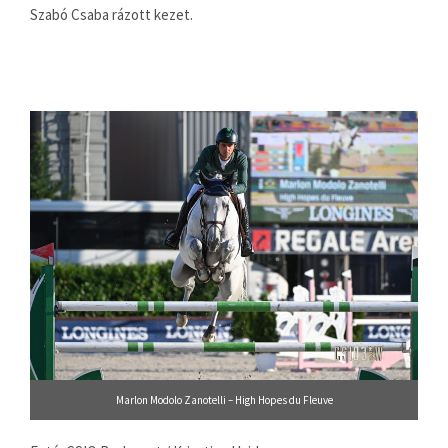
Szabó Csaba rázott kezet.
Marlon Modolo Zanotelli – High Hopes du Fleuve