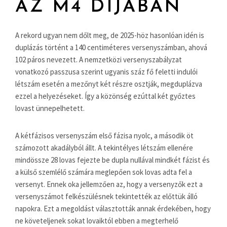
AZ M4 DÍJÁBAN
A rekord ugyan nem dőlt meg, de 2025-höz hasonlóan idén is
duplázás történt a 140 centiméteres versenyszámban, ahová
102 páros nevezett. A nemzetközi versenyszabályzat
vonatkozó passzusa szerint ugyanis száz fő feletti indulói
létszám esetén a mezőnyt két részre osztják, megduplázva
ezzel a helyezéseket. Így a közönség ezúttal két győztes
lovast ünnepelhetett.
A kétfázisos versenyszám első fázisa nyolc, a második öt
számozott akadályból állt. A tekintélyes létszám ellenére
mindössze 28 lovas fejezte be dupla nullával mindkét fázist és
a külső szemlélő számára meglepően sok lovas adta fel a
versenyt. Ennek oka jellemzően az, hogy a versenyzők ezt a
versenyszámot felkészülésnek tekintették az előttük álló
napokra. Ezt a megoldást választották annak érdekében, hogy
ne követeljenek sokat lovaiktól ebben a megterhelő