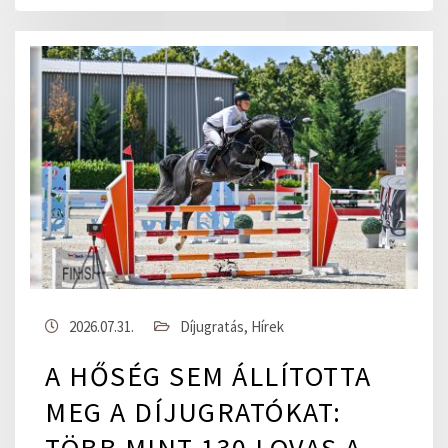
2026.07.31.
Díjugratás
,
Hírek
A HŐSÉG SEM ÁLLÍTOTTA
MEG A DÍJUGRATÓKAT:
TÖBB MINT 130 LOVAS A