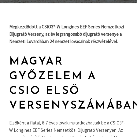
Megkezdődött a CSIO3*-W Longines EEF Series Nemzetközi
Díjugrató Verseny, az év legrangosabb díjugrató versenye a
Nemzeti Lovardában 24 nemzet lovasainak részvételével.
MAGYAR
GYŐZELEM A
CSIO ELSŐ
VERSENYSZÁMÁBA
Elsőként a fiatal, 6-7 éves lovak mutatkozhattak be a CSIO3*-
W Longines EEF Series Nemzetközi Díjugrató Versenyen. Az