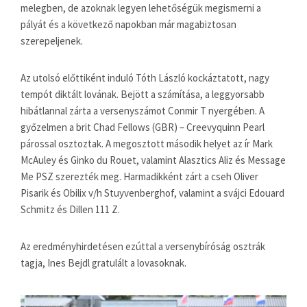
melegben, de azoknak legyen lehetőségük megismerni a
pályát és a következő napokban már magabiztosan
szerepeljenek.
Az utolsó előttiként induló Tóth László kockáztatott, nagy
tempót diktált lovának. Bejött a számítása, a leggyorsabb
hibátlannal zárta a versenyszámot Conmir T nyergében. A
győzelmen a brit Chad Fellows (GBR) – Creevyquinn Pearl
párossal osztoztak. A megosztott második helyet az ír Mark
McAuley és Ginko du Rouet, valamint Alasztics Aliz és Message
Me PSZ szerezték meg. Harmadikként zárt a cseh Oliver
Pisarik és Obilix v/h Stuyvenberghof, valamint a svájci Edouard
Schmitz és Dillen 111 Z.
Az eredményhirdetésen ezúttal a versenybíróság osztrák
tagja, Ines Bejdl gratulált a lovasoknak.