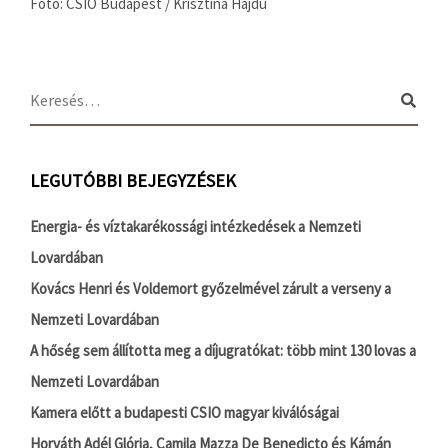
Fotó: CSIO Budapest / Krisztina Hajdu
LEGUTÓBBI BEJEGYZÉSEK
Energia- és víztakarékossági intézkedések a Nemzeti
Lovardában
Kovács Henri és Voldemort győzelmével zárult a verseny a
Nemzeti Lovardában
A hőség sem állította meg a díjugratókat: több mint 130 lovas a
Nemzeti Lovardában
Kamera előtt a budapesti CSIO magyar kiválóságai
Horváth Adél Glória, Camila Mazza De Benedicto és Kámán