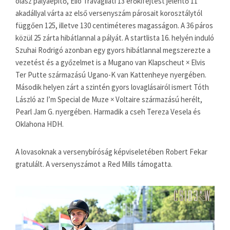
olasz pályaépítő, Elio Travagliati 13 erőkifejtést jelentő 11
akadállyal várta az első versenyszám párosait korosztálytól
függően 125, illetve 130 centiméteres magasságon. A 36 páros
közül 25 zárta hibátlannal a pályát. A startlista 16. helyén induló
Szuhai Rodrigó azonban egy gyors hibátlannal megszerezte a
vezetést és a győzelmet is a Mugano van Klapscheut × Elvis
Ter Putte származású Ugano-K van Kattenheye nyergében.
Második helyen zárt a szintén gyors lovaglásairól ismert Tóth
László az I’m Special de Muze × Voltaire származású herélt,
Pearl Jam G. nyergében. Harmadik a cseh Tereza Vesela és
Oklahona HDH.
A lovasoknak a versenybíróság képviseletében Robert Fekar
gratulált. A versenyszámot a Red Mills támogatta.