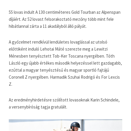
55 lovas indult A 130 centiméteres Gold Tourban az Alpenspan
díjáért. Az 52 lovast felsorakoztató mezőny több mint fele
hibátlannal zárta a 11 akadályból álló pályát.
A győzelmet rendkívül lendületes lovaglással az utolsó
előttiként induló Lehotai Máté szerezte meg a Lewitzi
Ménesben tenyésztett Tob-Ker Toscana nyergében. Tóth
László egy újabb értékes második helyezéssel lett gazdagabb,
ezúttal a magyar tenyésztésű és magyar sportló fajtájú
Coronell Z nyergében. Harmadik Szuhai Rodrigó és For Lexcis
Z.
Az eredményhirdetésre szólított lovasoknak Karin Schindele,
a versenybíróság tagja gratulált.