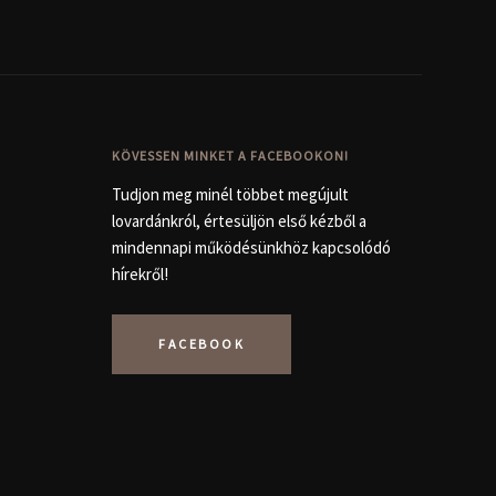
KÖVESSEN MINKET A FACEBOOKON!
Tudjon meg minél többet megújult
lovardánkról, értesüljön első kézből a
mindennapi működésünkhöz kapcsolódó
hírekről!
FACEBOOK