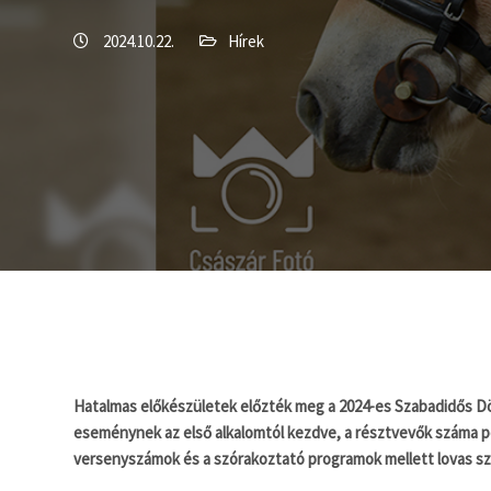
2024.10.22.
Hírek
Hatalmas előkészületek előzték meg a 2024-es Szabadidős D
eseménynek az első alkalomtól kezdve, a résztvevők száma pedi
versenyszámok és a szórakoztató programok mellett lovas sz