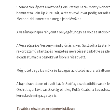
Szombaton lépett a közönség elé Pataky Kata- Monty Roberts 
bemutatta Join Up kurzusát, a résztvevő lovat pedig sorsolás
Method-dal ismertette meg a jelenlévőket.
A vasárnapi napra rányomta bélyegét, hogy ez volt az utolsó n
A Vesszőparipa Verseny mindig óriási siker. Gál Zsófia Eszt
rekordszámú starttal és rengeteg nevetéssel zajlott le az id
előadást, majd a bajnokavatáson is részt vett.
Még jutott egy kis móka és kacagás az utolsó napra: a Saltomo
A bajnokavatáson ott volt Lázár Zsófia, a szabadidőlovasok l
Orchidea, a Távlovas Szakág elnöke, Kollár Csaba, a Lovastus
kereskedelmi igazgatója is.
Tovább a részletes eredménylistákra
»