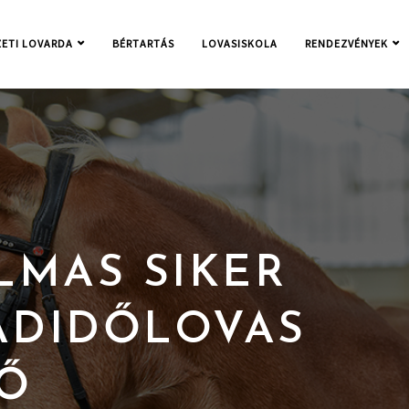
ETI LOVARDA
BÉRTARTÁS
LOVASISKOLA
RENDEZVÉNYEK
LMAS SIKER
ADIDŐLOVAS
Ő