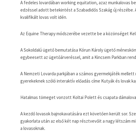
A fedeles lovardában working equitation, azaz munkalovas bem
edzéssel adott betekintést a Szabadidős Szakág új részébe. 
kvalifikált lovas volt idén.
Az Equine Therapy módszerébe vezette be a közönséget Kel
A Sokoldalú ügető bemutatása Kórun Károly ügető ménesköny
egybeesett az ügetőárveréssel, amit a Kincsem Parkban ren
A Nemzeti Lovarda parkjában a számos gyermekjáték mellett 
gyerekeknek szóló interaktív előadás címe Kutyák és lovak ka
Hatalmas tömeget vonzott Koltai Polett és csapata dámalova
A kezdő lovasok bajnokavatására ezt követően került sor. Sze
gyakorlata után az első két nap résztvevőit a nagy létszám miat
a lovasoknak.