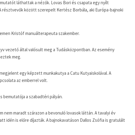
utatót láthattak a nézők. Lovas Bori és csapata egy nyílt
A résztvevők között szerepelt Kertész Borbála, aki Európa-bajnoki
emen Kristóf manuálterapeuta szakember.
v vezető által valósult meg a Tudásközpontban. Az esemény
deztek meg.
megjelent egy képzett munkakutya a Catu Kutyaiskolával. A
pcsolata az emberrel volt.
s bemutatója a szabadtéri pályán.
m nem maradt szárazon a bevonuló lovasok láttán. A tavalyi év
t idén is előre díjazták. A bajnokavatáson Dallos Zsófia is gratulált