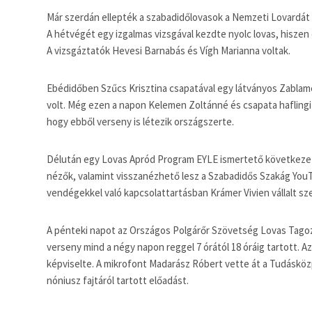
Már szerdán ellepték a szabadidőlovasok a Nemzeti Lovardát é
A hétvégét egy izgalmas vizsgával kezdte nyolc lovas, hiszen e
A vizsgáztatók Hevesi Barnabás és Vígh Marianna voltak.
Ebédidőben Szűcs Krisztina csapatával egy látványos Zablame
volt. Még ezen a napon Kelemen Zoltánné és csapata haflingi
hogy ebből verseny is létezik országszerte.
Délután egy Lovas Apród Program EYLE ismertető következe
nézők, valamint visszanézhető lesz a Szabadidős Szakág YouT
vendégekkel való kapcsolattartásban Krámer Vivien vállalt sz
A pénteki napot az Országos Polgárőr Szövetség Lovas Tagoza
verseny mind a négy napon reggel 7 órától 18 óráig tartott.
képviselte. A mikrofont Madarász Róbert vette át a Tudásköz
nóniusz fajtáról tartott előadást.