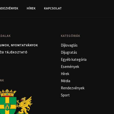
NDEZVÉNYEK
HÍREK
KAPCSOLAT
LDALAK
KATEGÓRIÁK
Díjlovaglás
UMOK, NYOMTATVÁNYOK
Díjugratás
ÉSI TÁJÉKOZTATÓ
Egyéb kategória
Események
Hírek
NK
Média
Rendezvények
Sport