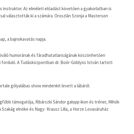
instruktor. Az elméleti előadást követően a gyakorlatban is
sal választották ki a számára. Oroszlán Szonja a Masterson
ap, a bajnokavatás napja.
er kiváló humorának és fáradhatatlanságának köszönhetően
ei forduló. A Tudásközpontban dr. Boór-Göblyös István tartott
rtale gólyalábas show mindenkit levett a lábáról.
egfőbb támogatója, Ribárszki Sándor galopp ikon és tréner, Mihók
a Szakág elnöke és Nagy- Krausz Lilla, a Horze Lovasáruház