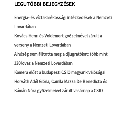
LEGUTÓBBI BEJEGYZÉSEK
Energia- és víztakarékossági intézkedések a Nemzeti
Lovardában
Kovács Henri és Voldemort győzelmével zárult a
verseny a Nemzeti Lovardában
A hőség sem állította meg a díjugratókat: több mint
130 lovas a Nemzeti Lovardában
Kamera előtt a budapesti CSIO magyar kiválóságai
Horváth Adél Glória, Camila Mazza De Benedicto és
Kámán Nóra győzelmeivel zárult vasárnap a CSIO