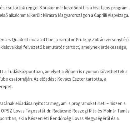
s csütörtök reggel 8 órakor már kezdődött is a hivatalos program.
lső alkalommal került kiírásra Magyarországon a Caprilli Alapvizsga.
ntes Quadrillt mutatott be, a narrátor Prutkay Zoltán versenybíró
 kislovaikkal felvezető bemutatót tartott, amelynek érdekessége,
tt a Tudásközpontban, amelyet a élőben is nyomon követhettek a
ube csatornáján. Az előadást Kovács Eszter tartotta, a
erepet.
tának előadása nyitotta meg, ami a programokat illeti – hiszen a
 Az OPSZ Lovas Tagozatát dr. Radácsné Reszegi Rita és Molnár Tamás
pontban, aki a Készenléti Rendőrség Lovas Alegységéről és a