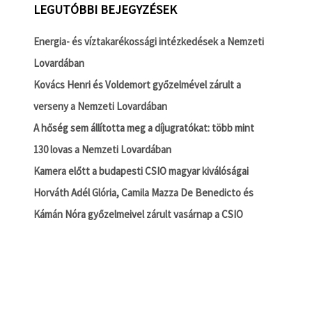
LEGUTÓBBI BEJEGYZÉSEK
Energia- és víztakarékossági intézkedések a Nemzeti
Lovardában
Kovács Henri és Voldemort győzelmével zárult a
verseny a Nemzeti Lovardában
A hőség sem állította meg a díjugratókat: több mint
130 lovas a Nemzeti Lovardában
Kamera előtt a budapesti CSIO magyar kiválóságai
Horváth Adél Glória, Camila Mazza De Benedicto és
Kámán Nóra győzelmeivel zárult vasárnap a CSIO