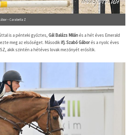
Gábor – Carabella Z
ttal is a pénteki győztes,
Gál Balázs Milán
és a hét éves Emerald
rezte meg az elsőséget. Második
ifj. Szabó Gábor
és a nyolc éves
Z, akik szintén a hétéves lovak mezőnyét erősítik.