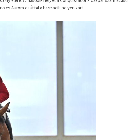
 mezőny élére. A második helyet a Conquistador x Caspar származású
ria
és Aurora ezúttal a harmadik helyen zárt.