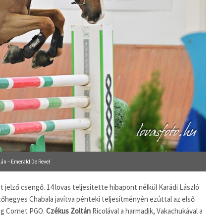
lán – Emerald De Revel
 jelző csengő. 14 lovas teljesítette hibapont nélkül Karádi László
őhegyes Chabala javítva pénteki teljesítményén ezúttal az első
ng Cornet PGO.
Czékus Zoltán
Ricolával a harmadik, Vakachukával a