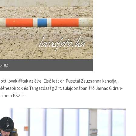
don HZ
tt lovak álltak az élre. Első lett dr. Pusztai Zsuzsanna kancája,
Ménesbirtok és Tangazdaság Zrt. tulajdonában álló Jarnac Gidran-
Eminem PSZ is.