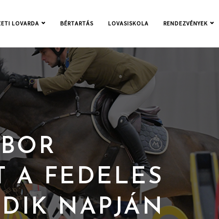
ETI LOVARDA
BÉRTARTÁS
LOVASISKOLA
RENDEZVÉNYEK
ÁBOR
T A FEDELES
DIK NAPJÁN