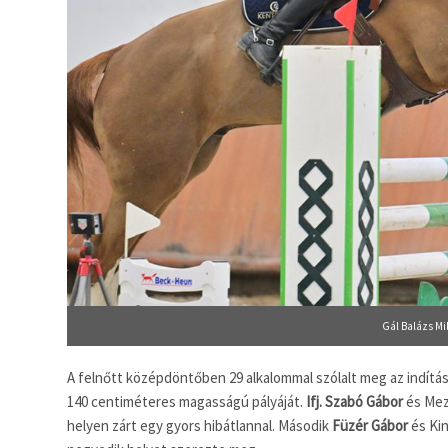
Gál Balázs Mi
A felnőtt középdöntőben 29 alkalommal szólalt meg az indítást
140 centiméteres magasságú pályáját.
Ifj. Szabó Gábor
és Mez
helyen zárt egy gyors hibátlannal. Második
Füzér Gábor
és Ki