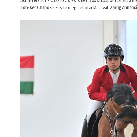
Schuttershof x Casallo Z), és ismét 8,60 stílusponttal állt a
Tob-Ker Chapo
szerezte meg Lehotai Mátéval.
Zárug Annamá