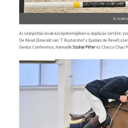
Ifj. Szabó 
Az utánpótlás lovak középdöntőjében is duplázás történt: ezú
De Revel (Emerald van ‘T Ruytershof x Quidam de Revel) sze
Genius Conference, harmadik
Szuhai Péter
és Chacco Chau PS