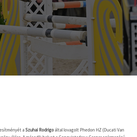
jesítményét a
Szuhai Rodrigo
által lovagolt Phedon HZ (Ducati Van