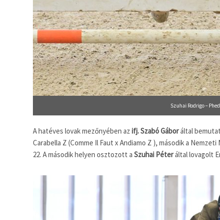
Szuhai Rodrigo – Phe
A hatéves lovak mezőnyében az
ifj. Szabó Gábor
által bemutato
Carabella Z (Comme Il Faut x Andiamo Z ), második a Nemzeti 
22. A második helyen osztozott a
Szuhai Péter
által lovagolt 