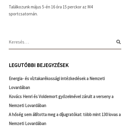
Találkozunk május 5-én 16 óra 15 perckor az M4
sportcsatornán.
LEGUTÓBBI BEJEGYZÉSEK
Energia- és víztakarékossági intézkedések a Nemzeti
Lovardában
Kovács Henri és Voldemort győzelmével zárult a verseny a
Nemzeti Lovardában
A hőség sem állította meg a díjugratókat: több mint 130 lovas a
Nemzeti Lovardában