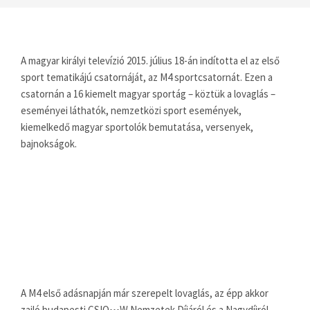
A magyar királyi televízió 2015. július 18-án indította el az első
sport tematikájú csatornáját, az M4 sportcsatornát. Ezen a
csatornán a 16 kiemelt magyar sportág – köztük a lovaglás –
eseményei láthatók, nemzetközi sport események,
kiemelkedő magyar sportolók bemutatása, versenyek,
bajnokságok.
A M4 első adásnapján már szerepelt lovaglás, az épp akkor
zajló budapesti CSIO•••W Nemzetek Díjáról és a Nagydíjról