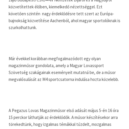
közvetítettek élőben, kiemelkedő nézettséggel. Ezt
követően szintén nagy érdeklődésre tett szert az Európa-
bajnokság közvetítése Aachenból, ahol magyar sportolóknak is
szurkolhattunk.
Már évekkel korábban megfogalmazódott egy olyan
magazinműsor gondolata, amely a Magyar Lovassport
Szövetség szakágainak eseményeit mutatná be, de a műsor
megvalósulását az M4 sportcsatorna indulása hozta közelebb.
A Pegazus Lovas Magazinműsor első adását május 5-én 16 óra
15 perckor láthatják az érdeklődők. A műsor készítésekor arra
törekedtünk, hogy izgalmas témákkal tűzdelt, mozgalmas