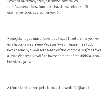
Lesznek takarmányozási, állatorvosi rovatok és
természetesen beszámolunk a hazai lovas élet aktuális
eseményeiről és az eredményekről.
Reméljük, hogy a műsor beváltja a hozzá fűzött reményeinket
és a havonta megjelenő Pegazus lovas magazin még több
lovas eseményt varázsol a M4 televíziós csatorna segítségével
a lovas élet résztvevői és a lovassport iránt érdeklődő laikusok
hétköznapjaiba.
A témák között szerepel a Nemzeti Lovarda felújítása is!