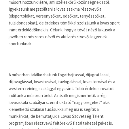
műsort hozzunk létre, ami széleskörű közönségnek szól.
Igyekszünk megszólítani a lovas szakma résztvevőit
(élsportolókat, versenyzőket, edzőket, tenyésztőket,
tulajdonosokat), de érdekes témákkal szolgálunk a lovas sport
iránt érdeklődőknek is. Célunk, hogy a tévét néző laikusok a
jövőben rendszeres nézői és aktív résztvevői legyenek
sportunknak.
A műsorban találkozhatunk fogathajtással, díjugratással,
díjlovaglással, lovastusával, távlogalással, lovastornával és a
western-reining szakággal egyaránt. Több érdekes rovatot
indítunk a műsoron belül. A nézők megismerhetik a régi
lovasiskola szabályai szerint oktató “nagy öregeket” akik
kiemelkedő szakmai tudásukkal még ma is segítik a
munkánkat, de bemutatjuk a Lovas Szövetség Talent
programjában résztvevő feltörekvő fiatal tehetségeket is.