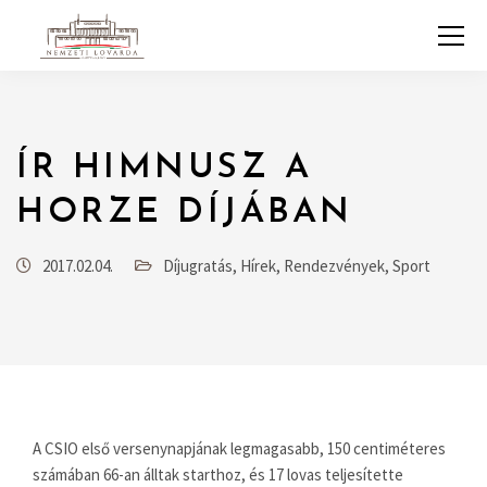
ÍR HIMNUSZ A
HORZE DÍJÁBAN
2017.02.04.
Díjugratás
,
Hírek
,
Rendezvények
,
Sport
A CSIO első versenynapjának legmagasabb, 150 centiméteres
számában 66-an álltak starthoz, és 17 lovas teljesítette