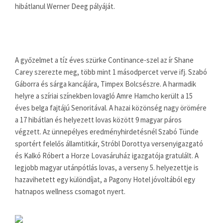
hibátlanul Werner Deeg pályáját.
A győzelmet a tíz éves szürke Continance-szel az ír Shane
Carey szerezte meg, több mint 1 másodpercet verve ifj. Szabó
Gáborra és sárga kancájára, Timpex Bolcsészre. A harmadik
helyre a szíriai színekben lovagló Amre Hamcho került a 15
éves belga fajtájú Senoritával. A hazai közönség nagy örömére
a 17 hibátlan és helyezett lovas között 9 magyar páros
végzett. Az ünnepélyes eredményhirdetésnél Szabó Tünde
sportért felelős államtitkár, Stróbl Dorottya versenyigazgató
és Kalkó Róbert a Horze Lovasáruház igazgatója gratulált. A
legjobb magyar utánpótlás lovas, a verseny 5. helyezettje is
hazavihetett egy különdíjat, a Pagony Hotel jóvoltából egy
hatnapos wellness csomagot nyert.