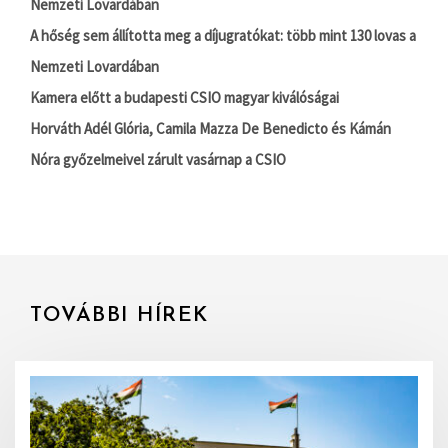
Nemzeti Lovardában
A hőség sem állította meg a díjugratókat: több mint 130 lovas a
Nemzeti Lovardában
Kamera előtt a budapesti CSIO magyar kiválóságai
Horváth Adél Glória, Camila Mazza De Benedicto és Kámán
Nóra győzelmeivel zárult vasárnap a CSIO
TOVÁBBI HÍREK