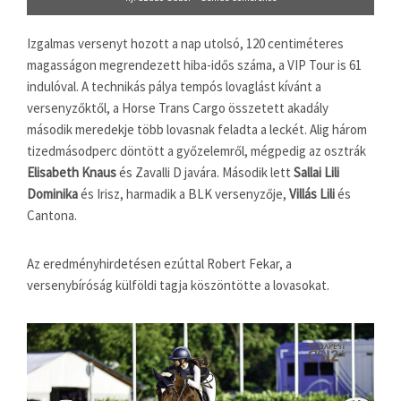
Izgalmas versenyt hozott a nap utolsó, 120 centiméteres
magasságon megrendezett hiba-idős száma, a VIP Tour is 61
indulóval. A technikás pálya tempós lovaglást kívánt a
versenyzőktől, a Horse Trans Cargo összetett akadály
második meredekje több lovasnak feladta a leckét. Alig három
tizedmásodperc döntött a győzelemről, mégpedig az osztrák
Elisabeth Knaus
és Zavalli D javára. Második lett
Sallai Lili
Dominika
és Irisz, harmadik a BLK versenyzője,
Villás Lili
és
Cantona.
Az eredményhirdetésen ezúttal Robert Fekar, a
versenybíróság külföldi tagja köszöntötte a lovasokat.