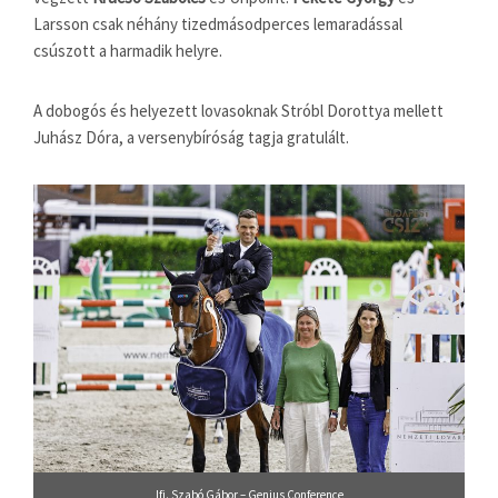
Larsson csak néhány tizedmásodperces lemaradással
csúszott a harmadik helyre.
A dobogós és helyezett lovasoknak Stróbl Dorottya mellett
Juhász Dóra, a versenybíróság tagja gratulált.
Ifj. Szabó Gábor – Genius Conference