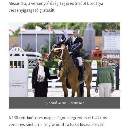
Alexandra, a versenybíróság tagja és Stróbl Dorottya
versenyigazgató gratulált.
Ifj. Szabó Gábor – Carabella Z
A 130 centiméteres magasságon megrendezett U25-ös
versenyszámban is folytatódott a hazai lovasok kiváló