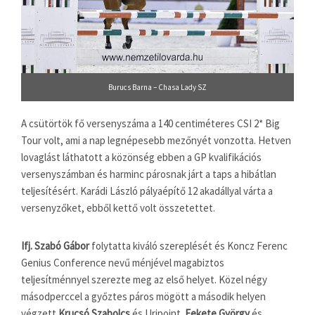
Burucs Barna – Chasa Lady SZ
A csütörtök fő versenyszáma a 140 centiméteres CSI 2* Big
Tour volt, ami a nap legnépesebb mezőnyét vonzotta. Hetven
lovaglást láthatott a közönség ebben a GP kvalifikációs
versenyszámban és harminc párosnak járt a taps a hibátlan
teljesítésért. Karádi László pályaépítő 12 akadállyal várta a
versenyzőket, ebből kettő volt összetettet.
Ifj. Szabó Gábor
folytatta kiváló szereplését és Koncz Ferenc
Genius Conference nevű ménjével magabiztos
teljesítménnyel szerezte meg az első helyet. Közel négy
másodperccel a győztes páros mögött a második helyen
végzett
Krucsó Szabolcs
és Uripoint.
Fekete György
és