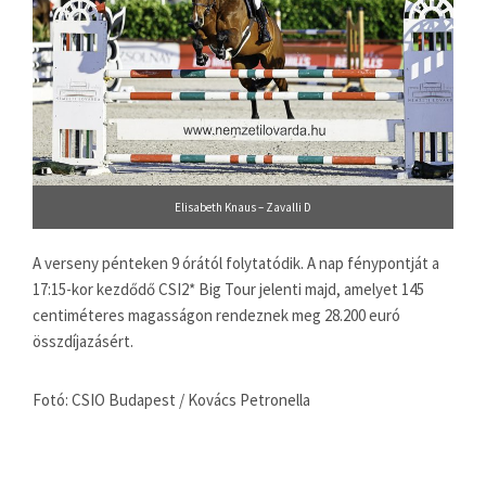
Elisabeth Knaus – Zavalli D
A verseny pénteken 9 órától folytatódik. A nap fénypontját a
17:15-kor kezdődő CSI2* Big Tour jelenti majd, amelyet 145
centiméteres magasságon rendeznek meg 28.200 euró
összdíjazásért.
Fotó: CSIO Budapest / Kovács Petronella