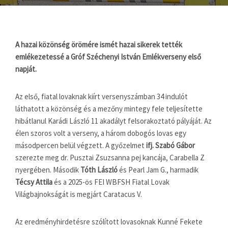
A hazai közönség örömére ismét hazai sikerek tették
emlékezetessé a Gróf Széchenyi István Emlékverseny első
napját.
Az első, fiatal lovaknak kiírt versenyszámban 34 indulót
láthatott a közönség és a mezőny mintegy fele teljesítette
hibátlanul Karádi László 11 akadályt felsorakoztató pályáját. Az
élen szoros volt a verseny, a három dobogós lovas egy
másodpercen belül végzett. A győzelmet
ifj. Szabó Gábor
szerezte meg dr. Pusztai Zsuzsanna pej kancája, Carabella Z
nyergében. Második
Tóth László
és Pearl Jam G., harmadik
Técsy Attila
és a 2025-ös FEI WBFSH Fiatal Lovak
Világbajnokságát is megjárt Caratacus V.
Az eredményhirdetésre szólított lovasoknak Kunné Fekete