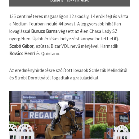
Dömse Tamás – Panthera-C
135 centiméteres magasságon 12 akadály, 14 erőkifejtés várta
a Medium Tourban induló 44 lovast. A leggyorsabb hibátlan
lovaglással
Burucs Barna
végzett az élen Chasa Lady SZ
nyergében. Újabb értékes helyezést könyvelhetett el
ifj.
Szabó Gábor
, ezúttal Bizar VDL nevű ménjével. Harmadik
Kovács Henri
és Quintano.
Az eredményhirdetésre szólított lovasok Schlezák Melindától
és Stróbl Dorottyától fogadták a gratulációkat.