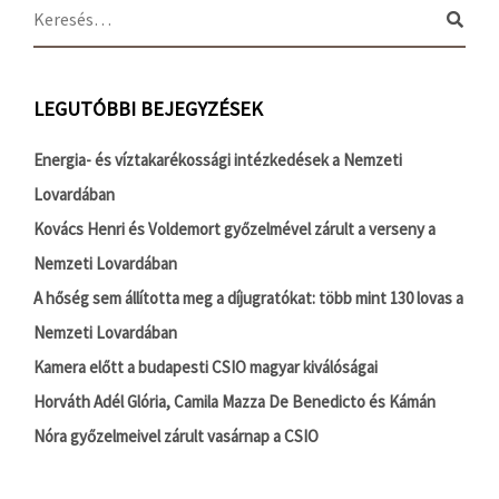
LEGUTÓBBI BEJEGYZÉSEK
Energia- és víztakarékossági intézkedések a Nemzeti
Lovardában
Kovács Henri és Voldemort győzelmével zárult a verseny a
Nemzeti Lovardában
A hőség sem állította meg a díjugratókat: több mint 130 lovas a
Nemzeti Lovardában
Kamera előtt a budapesti CSIO magyar kiválóságai
Horváth Adél Glória, Camila Mazza De Benedicto és Kámán
Nóra győzelmeivel zárult vasárnap a CSIO