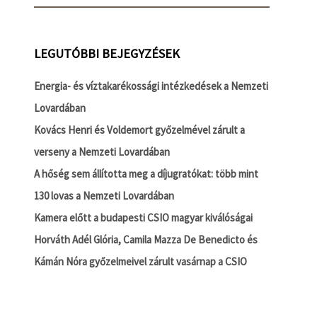
LEGUTÓBBI BEJEGYZÉSEK
Energia- és víztakarékossági intézkedések a Nemzeti
Lovardában
Kovács Henri és Voldemort győzelmével zárult a
verseny a Nemzeti Lovardában
A hőség sem állította meg a díjugratókat: több mint
130 lovas a Nemzeti Lovardában
Kamera előtt a budapesti CSIO magyar kiválóságai
Horváth Adél Glória, Camila Mazza De Benedicto és
Kámán Nóra győzelmeivel zárult vasárnap a CSIO