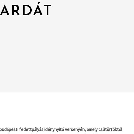
VARDÁT
 budapesti fedettpályás idénynyitó versenyén, amely csütörtöktől