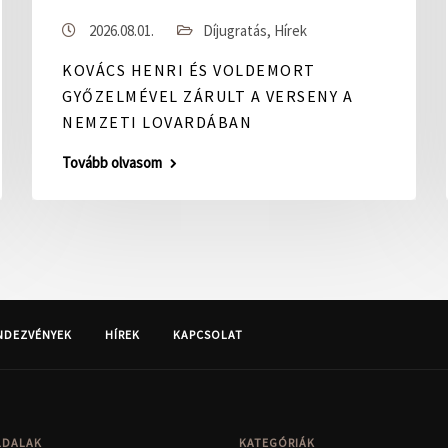
2026.08.01.
Díjugratás
,
Hírek
KOVÁCS HENRI ÉS VOLDEMORT
GYŐZELMÉVEL ZÁRULT A VERSENY A
NEMZETI LOVARDÁBAN
Tovább olvasom
NDEZVÉNYEK
HÍREK
KAPCSOLAT
LDALAK
KATEGÓRIÁK