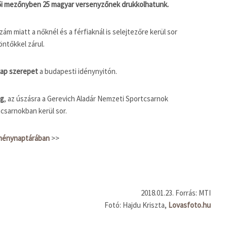
s női mezőnyben 25 magyar versenyzőnek drukkolhatunk.
m miatt a nőknél és a férfiaknál is selejtezőre kerül sor
ntőkkel zárul.
 kap szerepet
a budapesti idénynyitón.
eg
, az úszásra a Gerevich Aladár Nemzeti Sportcsarnok
csarnokban kerül sor.
eménynaptárában
>>
2018.01.23. Forrás: MTI
Fotó: Hajdu Kriszta,
Lovasfoto.hu