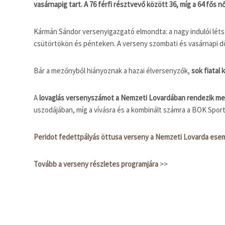
vasárnapig tart. A 76 férfi résztvevő között 36, míg a 64 fő
Kármán Sándor versenyigazgató elmondta: a nagy indulói létszá
csütörtökön és pénteken. A verseny szombati és vasárnapi dö
Bár a mezőnyből hiányoznak a hazai élversenyzők,
sok fiatal
A
lovaglás versenyszámot a Nemzeti Lovardában rendezik m
uszodájában, míg a vívásra és a kombinált számra a BOK Sport
Peridot fedettpályás öttusa verseny a Nemzeti Lovarda es
Tovább a verseny részletes programjára
>>