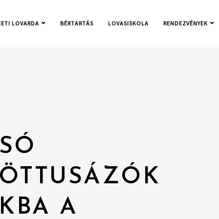
ETI LOVARDA
BÉRTARTÁS
LOVASISKOLA
RENDEZVÉNYEK
LSÓ
 ÖTTUSÁZÓK
OKBA A