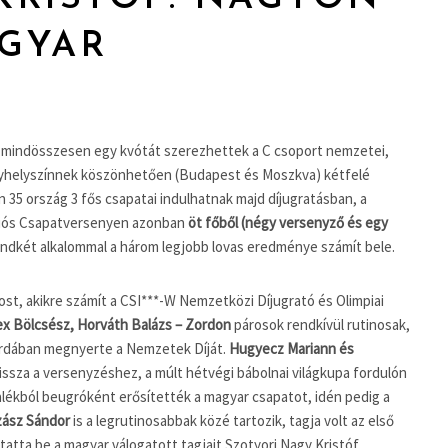
GYAR
ra mindösszesen egy kvótát szerezhettek a C csoport nemzetei,
nyhelyszínnek köszönhetően (Budapest és Moszkva) kétfelé
n 35 ország 3 fős csapatai indulhatnak majd díjugratásban, a
ációs Csapatversenyen azonban
öt főből (négy versenyző és egy
dkét alkalommal a három legjobb lovas eredménye számít bele.
rost, akikre számít a CSI***-W Nemzetközi Díjugrató és Olimpiai
pex Bölcsész, Horváth Balázs – Zordon
párosok rendkívül rutinosak,
vardában megnyerte a Nemzetek Díját.
Hugyecz Mariann és
issza a versenyzéshez, a múlt hétvégi bábolnai világkupa fordulón
lékból beugróként erősítették a magyar csapatot, idén pedig a
zász Sándor
is a legrutinosabbak közé tartozik, tagja volt az első
utatta be a magyar válogatott tagjait Szotyori Nagy Kristóf.