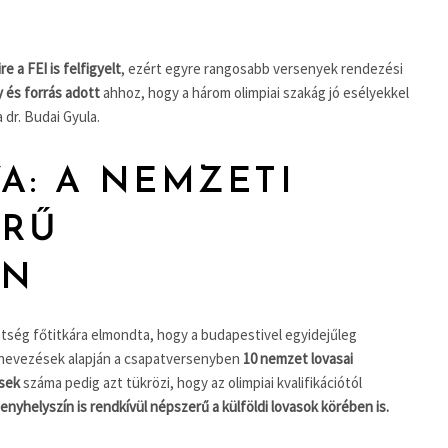
 a FEI is felfigyelt
, ezért egyre rangosabb versenyek rendezési
 és forrás adott
ahhoz, hogy a három olimpiai szakág jó esélyekkel
 dr. Budai Gyula.
A: A NEMZETI
ERŰ
ÍN
tség főtitkára elmondta, hogy a budapestivel egyidejűleg
 A nevezések alapján a csapatversenyben
10 nemzet lovasai
sek
száma pedig azt tükrözi, hogy az olimpiai kvalifikációtól
nyhelyszín is rendkívül népszerű a külföldi lovasok körében is.