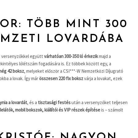
OR: TÖBB MINT 300
EMZETI LOVARDÁBA
i versenyzőkkel együtt
várhatóan 300-350 ló érkezik
majd a
kintélyes lólétszám fogadására is. Ez többek között egy, a
még 42 boksz
, melyeket először a CSI***-W Nemzetközi Díjugrató
okba a lovak. Így már
összesen 220 fix boksz
várja a lovakat, ezek
ynia a lovardát
, és a
tisztasági festés
után a versenyzőket teljesen
a lelátók, mobil bokszok, kiállítói és VIP részek építése
is – számolt
KRISTÓF: NAGYON