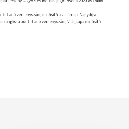
sapatverseny. A győztes indulási jogot nyer a 2020-as tokiói
ontot adó versenyszám, minősítő a vasárnapi Nagydíjra
nes ranglista pontot adó versenyszám, Világkupa minősítő