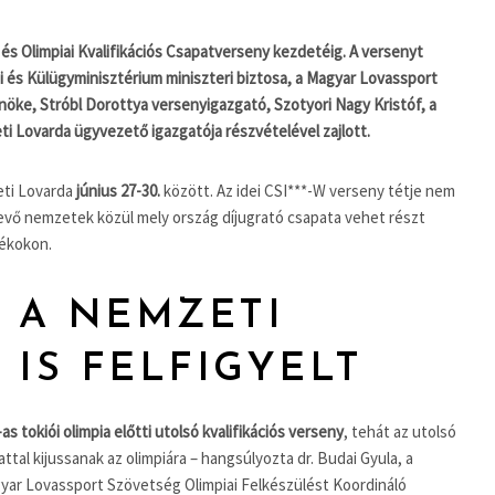
és Olimpiai Kvalifikációs Csapatverseny kezdetéig. A versenyt
i és Külügyminisztérium miniszteri biztosa, a Magyar Lovassport
nöke, Stróbl Dorottya versenyigazgató, Szotyori Nagy Kristóf, a
ti Lovarda ügyvezető igazgatója részvételével zajlott.
ti Lovarda
június 27-30.
között. Az idei CSI***-W verseny tétje nem
tvevő nemzetek közül mely ország díjugrató csapata vehet részt
tékokon.
: A NEMZETI
 IS FELFIGYELT
-as tokiói olimpia előtti utolsó kvalifikációs verseny
, tehát az utolsó
tal kijussanak az olimpiára – hangsúlyozta dr. Budai Gyula, a
gyar Lovassport Szövetség Olimpiai Felkészülést Koordináló