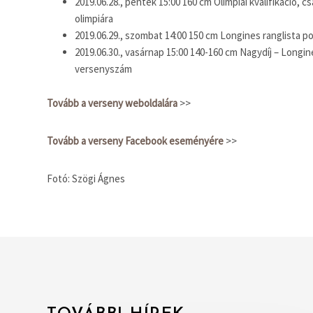
2019.06.28., péntek 15:00 160 cm Olimpiai kvalifikáció, c
olimpiára
2019.06.29., szombat 14:00 150 cm Longines ranglista p
2019.06.30., vasárnap 15:00 140-160 cm Nagydíj – Longi
versenyszám
Tovább a verseny weboldalára
>>
Tovább a verseny Facebook eseményére
>>
Fotó: Szögi Ágnes