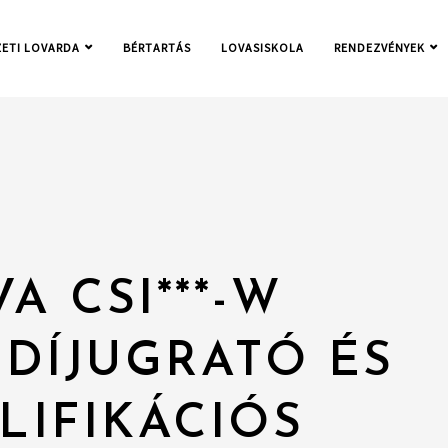
ETI LOVARDA
BÉRTARTÁS
LOVASISKOLA
RENDEZVÉNYEK
A CSI***-W
DÍJUGRATÓ ÉS
LIFIKÁCIÓS