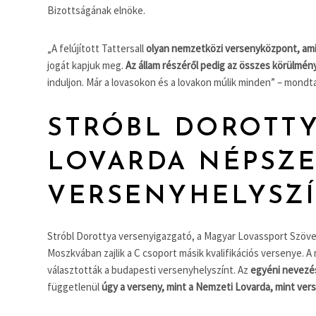
Bizottságának elnöke.
„A felújított Tattersall
olyan nemzetközi versenyközpont, amire
jogát kapjuk meg.
Az állam részéről pedig az összes körülmény
induljon. Már a lovasokon és a lovakon múlik minden” – mondta
STRÓBL DOROTTY
LOVARDA NÉPSZ
VERSENYHELYSZ
Stróbl Dorottya versenyigazgató, a Magyar Lovassport Szöve
Moszkvában zajlik a C csoport másik kvalifikációs versenye.
választották a budapesti versenyhelyszínt. Az
egyéni nevezé
függetlenül
úgy a verseny, mint a Nemzeti Lovarda, mint verse