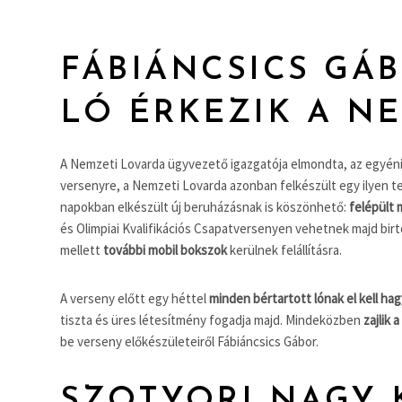
FÁBIÁNCSICS GÁB
LÓ ÉRKEZIK A N
A Nemzeti Lovarda ügyvezető igazgatója elmondta, az egyén
versenyre, a Nemzeti Lovarda azonban felkészült egy ilyen te
napokban elkészült új beruházásnak is köszönhető:
felépült 
és Olimpiai Kvalifikációs Csapatversenyen vehetnek majd birt
mellett
további mobil bokszok
kerülnek felállításra.
A verseny előtt egy héttel
minden bértartott lónak el kell hag
tiszta és üres létesítmény fogadja majd. Mindeközben
zajlik 
be verseny előkészületeiről Fábiáncsics Gábor.
SZOTYORI NAGY 