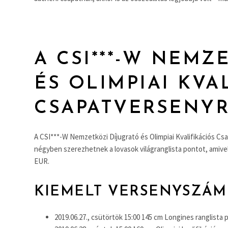
A CSI***-W NEMZ
ÉS OLIMPIAI KVA
CSAPATVERSENY
A CSI***-W Nemzetközi Díjugrató és Olimpiai Kvalifikációs Cs
négyben szerezhetnek a lovasok világranglista pontot, amivel
EUR.
KIEMELT VERSENYSZÁM
2019.06.27., csütörtök 15:00 145 cm Longines ranglista