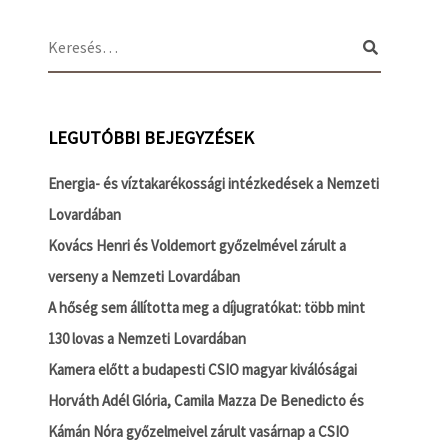
LEGUTÓBBI BEJEGYZÉSEK
Energia- és víztakarékossági intézkedések a Nemzeti
Lovardában
Kovács Henri és Voldemort győzelmével zárult a
verseny a Nemzeti Lovardában
A hőség sem állította meg a díjugratókat: több mint
130 lovas a Nemzeti Lovardában
Kamera előtt a budapesti CSIO magyar kiválóságai
Horváth Adél Glória, Camila Mazza De Benedicto és
Kámán Nóra győzelmeivel zárult vasárnap a CSIO