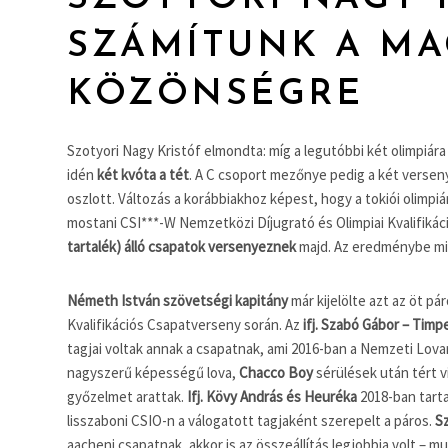
SZÁMÍTUNK A MA
KÖZÖNSÉGRE
Szotyori Nagy Kristóf elmondta: míg a legutóbbi két olimpiá
idén
két kvóta a tét
. A C csoport mezőnye pedig a két verse
oszlott. Változás a korábbiakhoz képest, hogy a tokiói olimpiá
mostani CSI***-W Nemzetközi Díjugrató és Olimpiai Kvalifik
tartalék) álló csapatok versenyeznek
majd. Az eredménybe min
Németh István szövetségi kapitány
már kijelölte azt az öt pá
Kvalifikációs Csapatverseny során. Az
ifj. Szabó Gábor – Tim
tagjai voltak annak a csapatnak, ami 2016-ban a Nemzeti Lo
nagyszerű képességű lova,
Chacco Boy
sérülések után tért v
győzelmet arattak.
Ifj. Kövy András és Heuréka
2018-ban tarta
lisszaboni CSIO-n a válogatott tagjaként szerepelt a páros.
S
aacheni csapatnak, akkor is az összeállítás legjobbja volt – m