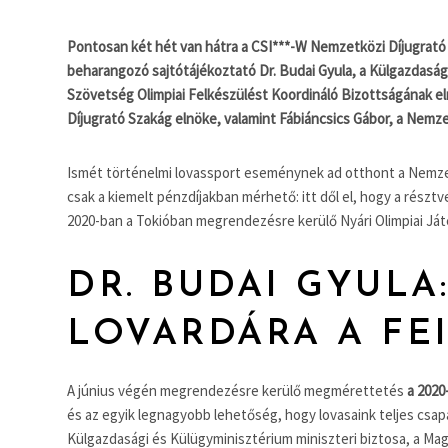
Pontosan két hét van hátra a CSI***-W Nemzetközi Díjugrató 
beharangozó sajtótájékoztató Dr. Budai Gyula, a Külgazdaság
Szövetség Olimpiai Felkészülést Koordináló Bizottságának el
Díjugrató Szakág elnöke, valamint Fábiáncsics Gábor, a Nemze
Ismét történelmi lovassport eseménynek ad otthont a Nemze
csak a kiemelt pénzdíjakban mérhető: itt dől el, hogy a rész
2020-ban a Tokióban megrendezésre kerülő Nyári Olimpiai Já
DR. BUDAI GYULA
LOVARDÁRA A FEI
A június végén megrendezésre kerülő megmérettetés
a 2020
és az egyik legnagyobb lehetőség, hogy lovasaink teljes csapat
Külgazdasági és Külügyminisztérium miniszteri biztosa, a Ma