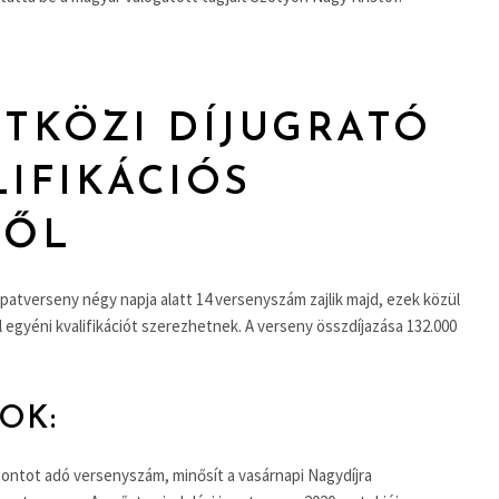
ETKÖZI DÍJUGRATÓ
LIFIKÁCIÓS
RŐL
apatverseny négy napja alatt 14 versenyszám zajlik majd, ezek közül
 egyéni kvalifikációt szerezhetnek. A verseny összdíjazása 132.000
OK:
 pontot adó versenyszám, minősít a vasárnapi Nagydíjra