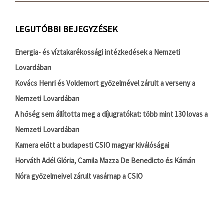
LEGUTÓBBI BEJEGYZÉSEK
Energia- és víztakarékossági intézkedések a Nemzeti
Lovardában
Kovács Henri és Voldemort győzelmével zárult a verseny a
Nemzeti Lovardában
A hőség sem állította meg a díjugratókat: több mint 130 lovas a
Nemzeti Lovardában
Kamera előtt a budapesti CSIO magyar kiválóságai
Horváth Adél Glória, Camila Mazza De Benedicto és Kámán
Nóra győzelmeivel zárult vasárnap a CSIO