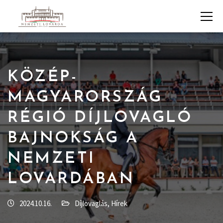
KÖZÉP-
MAGYARORSZÁG
RÉGIÓ DÍJLOVAGLÓ
BAJNOKSÁG A
NEMZETI
LOVARDÁBAN
2024.10.16.
Díjlovaglás
,
Hírek