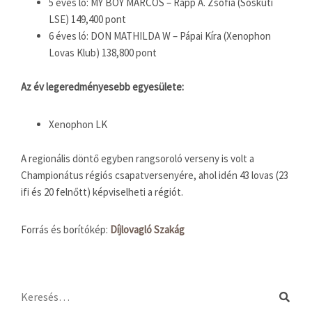
5 éves ló: MY BOY MARCOS – Rapp A. Zsófia (Sóskúti
LSE) 149,400 pont
6 éves ló: DON MATHILDA W – Pápai Kíra (Xenophon
Lovas Klub) 138,800 pont
Az év legeredményesebb egyesülete:
Xenophon LK
A regionális döntő egyben rangsoroló verseny is volt a
Championátus régiós csapatversenyére, ahol idén 43 lovas (23
ifi és 20 felnőtt) képviselheti a régiót.
Forrás és borítókép:
Díjlovagló Szakág