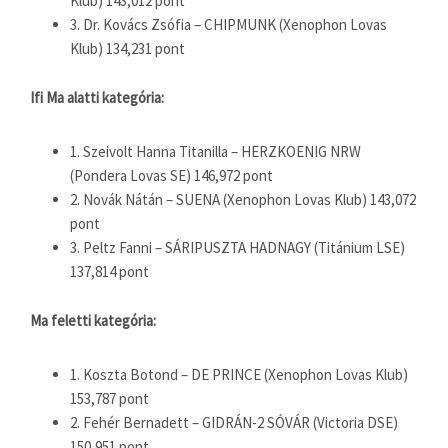
Klub) 143,012 pont
3. Dr. Kovács Zsófia – CHIPMUNK (Xenophon Lovas
Klub) 134,231 pont
Ifi Ma alatti kategória:
1. Szeivolt Hanna Titanilla – HERZKOENIG NRW
(Pondera Lovas SE) 146,972 pont
2. Novák Nátán – SUENA (Xenophon Lovas Klub) 143,072
pont
3. Peltz Fanni – SÁRIPUSZTA HADNAGY (Titánium LSE)
137,814 pont
Ma feletti kategória:
1. Koszta Botond – DE PRINCE (Xenophon Lovas Klub)
153,787 pont
2. Fehér Bernadett – GIDRÁN-2 SÓVÁR (Victoria DSE)
150,951 pont