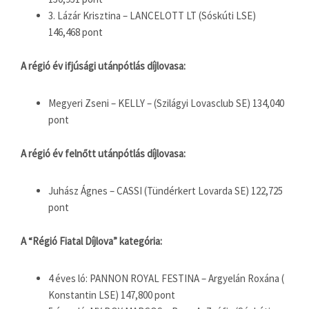
3. Lázár Krisztina – LANCELOTT LT (Sóskúti LSE)
146,468 pont
A régió év ifjúsági utánpótlás díjlovasa:
Megyeri Zseni – KELLY – (Szilágyi Lovasclub SE) 134,040
pont
A régió év felnőtt utánpótlás díjlovasa:
Juhász Ágnes – CASSI (Tündérkert Lovarda SE) 122,725
pont
A “Régió Fiatal Díjlova” kategória:
4 éves ló: PANNON ROYAL FESTINA – Argyelán Roxána (
Konstantin LSE) 147,800 pont