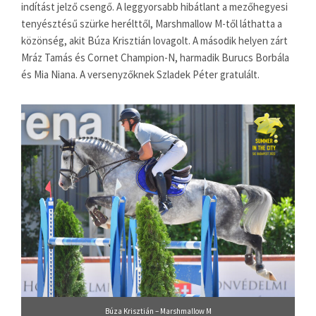
indítást jelző csengő. A leggyorsabb hibátlant a mezőhegyesi
tenyésztésű szürke herélttől, Marshmallow M-től láthatta a
közönség, akit Búza Krisztián lovagolt. A második helyen zárt
Mráz Tamás és Cornet Champion-N, harmadik Burucs Borbála
és Mia Niana. A versenyzőknek Szladek Péter gratulált.
Búza Krisztián – Marshmallow M