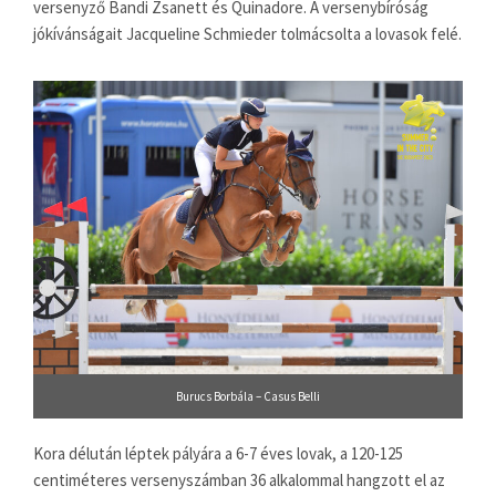
versenyző Bandi Zsanett és Quinadore. A versenybíróság
jókívánságait Jacqueline Schmieder tolmácsolta a lovasok felé.
Burucs Borbála – Casus Belli
Kora délután léptek pályára a 6-7 éves lovak, a 120-125
centiméteres versenyszámban 36 alkalommal hangzott el az