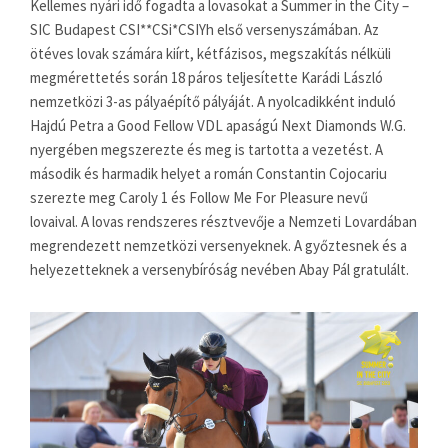
Kellemes nyári idő fogadta a lovasokat a Summer in the City –
SIC Budapest CSI**CSi*CSIYh első versenyszámában. Az
ötéves lovak számára kiírt, kétfázisos, megszakítás nélküli
megmérettetés során 18 páros teljesítette Karádi László
nemzetközi 3-as pályaépítő pályáját. A nyolcadikként induló
Hajdú Petra a Good Fellow VDL apaságú Next Diamonds W.G.
nyergében megszerezte és meg is tartotta a vezetést. A
második és harmadik helyet a román Constantin Cojocariu
szerezte meg Caroly 1 és Follow Me For Pleasure nevű
lovaival. A lovas rendszeres résztvevője a Nemzeti Lovardában
megrendezett nemzetközi versenyeknek. A győztesnek és a
helyezetteknek a versenybíróság nevében Abay Pál gratulált.