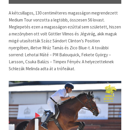
A kétcsillagos, 130 centiméteres magasságon megrendezett
Medium Tour vonzotta a legtöbb, összesen 56 lovast.
Meglepetés ezen a magasságon ezúttal sem született, hiszen
a mezőnyben ott volt Göttler Vilmos és Jégvirág, akik maguk
mögé utasították Szász Sándort Clinton’s Position
nyergében, illetve Mráz Tamás és Zico Blue-t. A további
sorrend: Lehotai Máté – PM Balouquick, Fekete György –
Larsson, Csuka Balázs – Timpex Fényév. A helyezetteknek
Schlezák Melinda adta át a trófeákat.