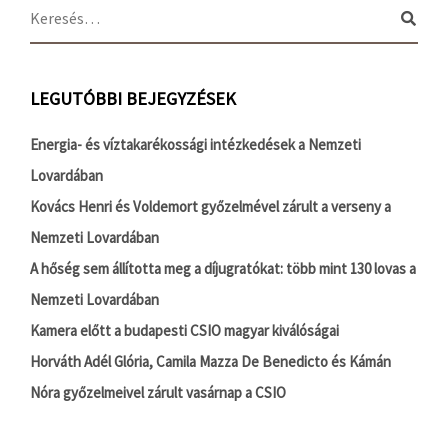
LEGUTÓBBI BEJEGYZÉSEK
Energia- és víztakarékossági intézkedések a Nemzeti
Lovardában
Kovács Henri és Voldemort győzelmével zárult a verseny a
Nemzeti Lovardában
A hőség sem állította meg a díjugratókat: több mint 130 lovas a
Nemzeti Lovardában
Kamera előtt a budapesti CSIO magyar kiválóságai
Horváth Adél Glória, Camila Mazza De Benedicto és Kámán
Nóra győzelmeivel zárult vasárnap a CSIO