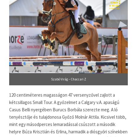
Szabó Virág – Chaccari Z
120 centiméteres magasságon 47 versenyzővel zajlott a
kétcsillagos Small Tour. A győzelmet a Calgary v.A. apaságú
Casus Belli nyergében Burucs Borbála szerezte meg. A ló
tenyésztője és tulajdonosa Győző Molnár Attila. Kicsivel több,
mint egy másodperces lemaradással csúszott a második
helyre Búza Krisztián és Erlina, harmadik a diósgyőri színekben