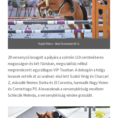
Hajdú Petra – Next Diamonds W.G.
29 versenyző lovagolt a pályára a szintén 110 centiméteres
magasságon és két fázisban, megszakítás nélkül
megrendezett egycsillagos VIP Tourban. A dobogón a hölgy
lovasok vették át az uralmat: első lett Szabó Virág és Chaccari
Z, második Nemes Dorka és El Coronita, harmadik Nagy Vivien
és Cornettaga PS. A lovasoknak a versenybíróság nevében
Schlezák Melinda, a versenybíróság elnöke gratulált.