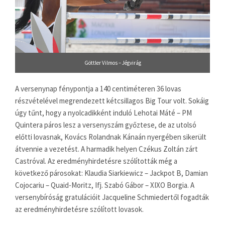
Göttler Vilmos – Jégvirág
A versenynap fénypontja a 140 centiméteren 36 lovas
részvételével megrendezett kétcsillagos Big Tour volt. Sokáig
úgy tűnt, hogy a nyolcadikként induló Lehotai Máté – PM
Quintera páros lesz a versenyszám győztese, de az utolsó
előtti lovasnak, Kovács Rolandnak Kánaán nyergében sikerült
átvennie a vezetést. A harmadik helyen Czékus Zoltán zárt
Castróval. Az eredményhirdetésre szólították még a
következő párosokat: Klaudia Siarkiewicz – Jackpot B, Damian
Cojocariu – Quaid-Moritz, Ifj. Szabó Gábor – XIXO Borgia. A
versenybíróság gratulációit Jacqueline Schmiedertől fogadták
az eredményhirdetésre szólított lovasok.