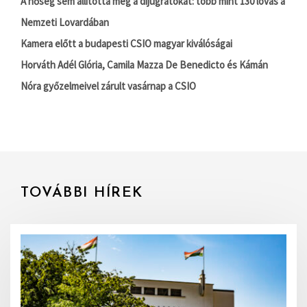
A hőség sem állította meg a díjugratókat: több mint 130 lovas a
Nemzeti Lovardában
Kamera előtt a budapesti CSIO magyar kiválóságai
Horváth Adél Glória, Camila Mazza De Benedicto és Kámán
Nóra győzelmeivel zárult vasárnap a CSIO
TOVÁBBI HÍREK