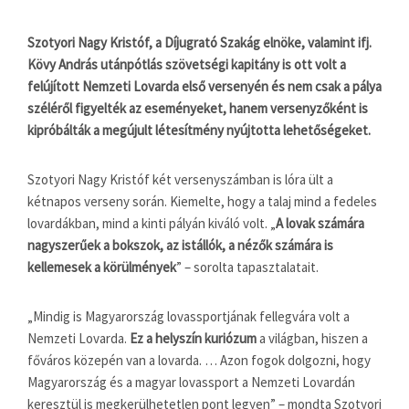
Szotyori Nagy Kristóf, a Díjugrató Szakág elnöke, valamint ifj.
Kövy András utánpótlás szövetségi kapitány is ott volt a
felújított Nemzeti Lovarda első versenyén és nem csak a pálya
széléről figyelték az eseményeket, hanem versenyzőként is
kipróbálták a megújult létesítmény nyújtotta lehetőségeket.
Szotyori Nagy Kristóf két versenyszámban is lóra ült a
kétnapos verseny során. Kiemelte, hogy a talaj mind a fedeles
lovardákban, mind a kinti pályán kiváló volt. „
A lovak számára
nagyszerűek a bokszok, az istállók, a nézők számára is
kellemesek a körülmények
” – sorolta tapasztalatait.
„Mindig is Magyarország lovassportjának fellegvára volt a
Nemzeti Lovarda.
Ez a helyszín kuriózum
a világban, hiszen a
főváros közepén van a lovarda. … Azon fogok dolgozni, hogy
Magyarország és a magyar lovassport a Nemzeti Lovardán
keresztül is megkerülhetetlen pont legyen” – mondta Szotyori