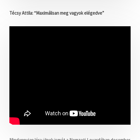
Técsy Attila: “Maximálisan meg vagyok elégedve”
Mindannyian lóra ülnek ismét a Nemzeti Lovardában december