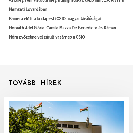
A hőség sem állította meg a díjugratókat: több mint 130 lovas a
Nemzeti Lovardában
Kamera előtt a budapesti CSIO magyar kiválóságai
Horváth Adél Glória, Camila Mazza De Benedicto és Kámán
Nóra győzelmeivel zárult vasárnap a CSIO
TOVÁBBI HÍREK