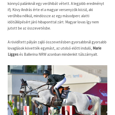
könnyű palánknál egy verőhibát vétett. A legjobb eredményt
ifj. Kövy András érte el a magyar versenyzők közül, aki
verőhiba nélkül, mindössze az egy másodperc alatti
időtúllépésért járó hibaponttal zárt. Magyar lovas így nem
jutott be az összevetésbe.
A rövidített pályán zajló összevetésben gyorsabbnál gyorsabb
lovaglások követték egymást, az utolsó előtti induló,
Marie
Ligges
és Ballerina NRW azonban mindenkit túlszárnyalt.