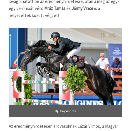
lovagolhatott be az eredményhirdetésre, után a még az egy-
egy verőhibát vétő
Mráz Tamás
és
Jármy Vince
is a
helyezettek között végzett.
Ifj. Kövy András
Az eredményhirdetésen a lovasoknak Lázár Vilmos, a Magyar