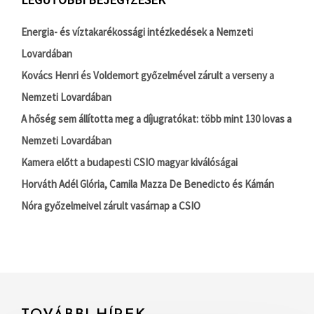
Energia- és víztakarékossági intézkedések a Nemzeti
Lovardában
Kovács Henri és Voldemort győzelmével zárult a verseny a
Nemzeti Lovardában
A hőség sem állította meg a díjugratókat: több mint 130 lovas a
Nemzeti Lovardában
Kamera előtt a budapesti CSIO magyar kiválóságai
Horváth Adél Glória, Camila Mazza De Benedicto és Kámán
Nóra győzelmeivel zárult vasárnap a CSIO