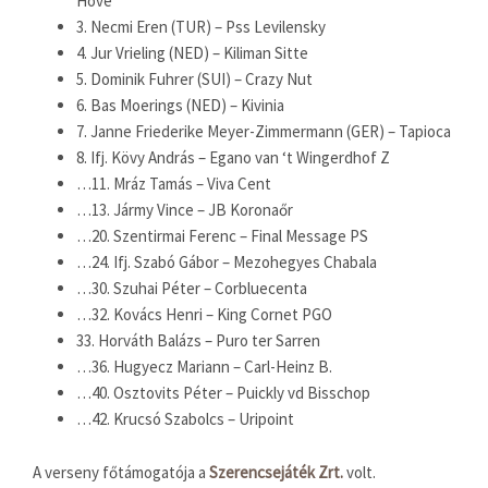
Hove
3. Necmi Eren (TUR) – Pss Levilensky
4. Jur Vrieling (NED) – Kiliman Sitte
5. Dominik Fuhrer (SUI) – Crazy Nut
6. Bas Moerings (NED) – Kivinia
7. Janne Friederike Meyer-Zimmermann (GER) – Tapioca
8. Ifj. Kövy András – Egano van ‘t Wingerdhof Z
…11. Mráz Tamás – Viva Cent
…13. Jármy Vince – JB Koronaőr
…20. Szentirmai Ferenc – Final Message PS
…24. Ifj. Szabó Gábor – Mezohegyes Chabala
…30. Szuhai Péter – Corbluecenta
…32. Kovács Henri – King Cornet PGO
33. Horváth Balázs – Puro ter Sarren
…36. Hugyecz Mariann – Carl-Heinz B.
…40. Osztovits Péter – Puickly vd Bisschop
…42. Krucsó Szabolcs – Uripoint
A verseny főtámogatója a
Szerencsejáték Zrt.
volt.