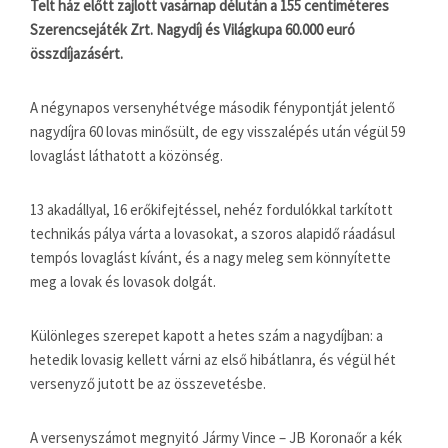
Telt ház előtt zajlott vasárnap délután a 155 centiméteres
Szerencsejáték Zrt. Nagydíj és Világkupa 60.000 euró
összdíjazásért.
A négynapos versenyhétvége második fénypontját jelentő
nagydíjra 60 lovas minősült, de egy visszalépés után végül 59
lovaglást láthatott a közönség.
13 akadállyal, 16 erőkifejtéssel, nehéz fordulókkal tarkított
technikás pálya várta a lovasokat, a szoros alapidő ráadásul
tempós lovaglást kívánt, és a nagy meleg sem könnyítette
meg a lovak és lovasok dolgát.
Különleges szerepet kapott a hetes szám a nagydíjban: a
hetedik lovasig kellett várni az első hibátlanra, és végül hét
versenyző jutott be az összevetésbe.
A versenyszámot megnyitó Jármy Vince – JB Koronaőr a kék