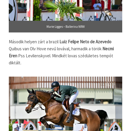
Marie Ligges – Ballerina NRW
Második helyen zárt a brazil
Luiz Felipe Neto de Azevedo
Quibus van Olv Hove nevű lovával, harmadik a török
Necmi
Eren
Pss Levilenskyvel. Mindkét lovas szédületes tempót
diktált.