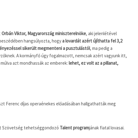
t
Orbán Viktor, Magyarország miniszterelnöke
, aki jelenlétével
 beszédében hangsúlyozta, hogy
a lovardát azért újíthatta fel 3,2
ményezéssel sikerült megmenteni a pusztulástól
, ma pedig a
nyzőknek. A kormányfő úgy fogalmazott, nemcsak azért vagyunk itt,
 múlva azt mondhassák az emberek:
lehet, ez volt az a pillanat,
iszt Ferenc díjas operaénekes előadásában hallgathatták meg
rt Szövetség tehetséggondozó
Talent program
jának fiatal lovasai.