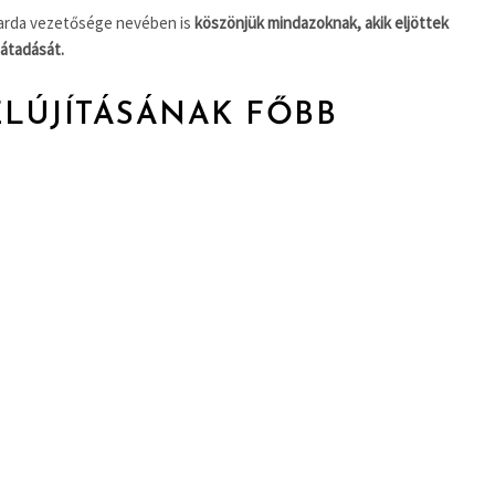
arda vezetősége nevében is
köszönjük mindazoknak, akik eljöttek
átadását.
ELÚJÍTÁSÁNAK FŐBB