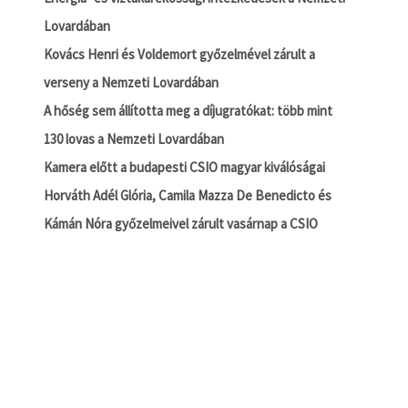
Lovardában
Kovács Henri és Voldemort győzelmével zárult a
verseny a Nemzeti Lovardában
A hőség sem állította meg a díjugratókat: több mint
130 lovas a Nemzeti Lovardában
Kamera előtt a budapesti CSIO magyar kiválóságai
Horváth Adél Glória, Camila Mazza De Benedicto és
Kámán Nóra győzelmeivel zárult vasárnap a CSIO