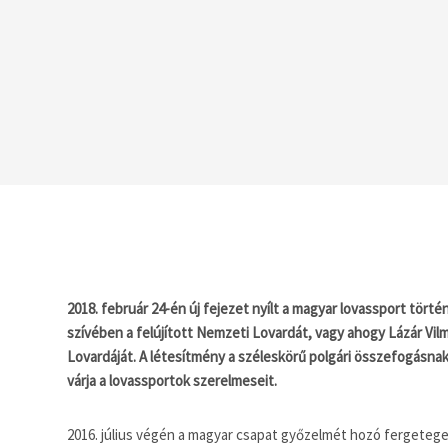
2018. február 24-én új fejezet nyílt a magyar lovassport tört
szívében a felújított Nemzeti Lovardát, vagy ahogy Lázár Vi
Lovardáját. A létesítmény a széleskörű polgári összefogásna
várja a lovassportok szerelmeseit.
2016. július végén a magyar csapat győzelmét hozó fergeteg