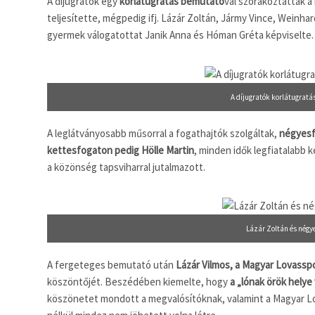
A díjugratók egy
korlátugratás bemutató
val szórakoztatták a
teljesítette, mégpedig ifj. Lázár Zoltán, Jármy Vince, Weinhar
gyermek válogatottat Janik Anna és Hóman Gréta képviselte.
A díjugratók korlátugrat
A leglátványosabb műsorral a fogathajtók szolgáltak,
négyesfo
kettesfogaton pedig Hölle Martin
, minden idők legfiatalabb 
a közönség tapsviharral jutalmazott.
Lázár Zoltán és négy
A fergeteges bemutató után
Lázár Vilmos, a Magyar Lovassp
köszöntőjét. Beszédében kiemelte, hogy
a „lónak örök hely
köszönetet mondott a megvalósítóknak, valamint a Magyar L