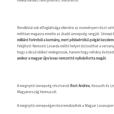
nélkül mindez nem jöhetett volna létre.
Rendkívül sok elfoglaltsága ellenére az eseményen részt vet
méltóan magasra emelte az átadó ünnepség rangját. Ünnepi
milliárd forintból a kormány, mert példaértékű polgári kezde
felújított Nemzeti Lovarda méltó helyet biztosíthat a verse
hogy a dicső időket emlegessük, hanem hogy néhány évtized
amikor a magyar újra lovas nemzetté nyilvánította magát.
A megnyitó ünnepség résztvevői
Rost Andrea
, Kossuth és L
Magyarország himnuszát.
A megnyitó ünnepségen közreműködtek a Magyar Lovasspo