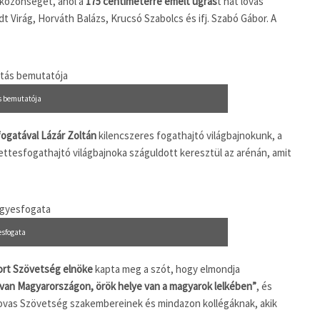
 közönséget, ahol a
175 centiméterre emelt ugrás
t hat lovas
dt Virág, Horváth Balázs, Krucsó Szabolcs és ifj. Szabó Gábor. A
ás bemutatója
gatával Lázár Zoltán
kilencszeres fogathajtó világbajnokunk, a
kettesfogathajtó világbajnoka száguldott keresztül az arénán, amit
esfogata
ort Szövetség elnöke
kapta meg a szót, hogy elmondja
e van Magyarországon, örök helye van a magyarok lelkében”
, és
ovas Szövetség szakembereinek és mindazon kollégáknak, akik