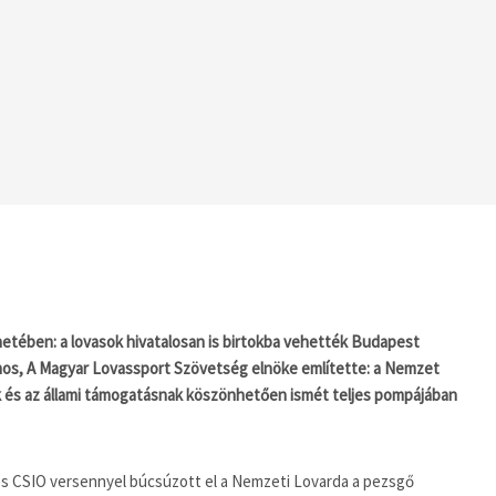
énetében: a lovasok hivatalosan is birtokba vehették Budapest
lmos, A Magyar Lovassport Szövetség elnöke említette: a Nemzet
k és az állami támogatásnak köszönhetően ismét teljes pompájában
es CSIO versennyel búcsúzott el a Nemzeti Lovarda a pezsgő