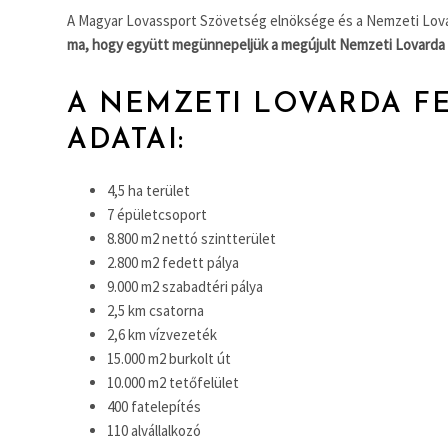
A Magyar Lovassport Szövetség elnöksége és a Nemzeti Lov
ma, hogy együtt megünnepeljük a megújult Nemzeti Lovarda 
A NEMZETI LOVARDA F
ADATAI:
4,5 ha terület
7 épületcsoport
8.800 m2 nettó szintterület
2.800 m2 fedett pálya
9.000 m2 szabadtéri pálya
2,5 km csatorna
2,6 km vízvezeték
15.000 m2 burkolt út
10.000 m2 tetőfelület
400 fatelepítés
110 alvállalkozó