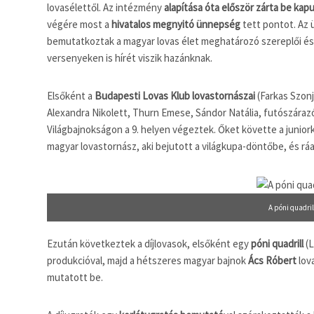
lovasélettől. Az intézmény
alapítása óta először zárta be kapu
végére most a
hivatalos megnyitó ünnepség
tett pontot. Az 
bemutatkoztak a magyar lovas élet meghatározó szereplői és 
versenyeken is hírét viszik hazánknak.
Elsőként a
Budapesti Lovas Klub lovastornászai
(Farkas Szonj
Alexandra Nikolett, Thurn Emese, Sándor Natália, futószárazó:
Világbajnokságon a 9. helyen végeztek. Őket követte a junio
magyar lovastornász, aki bejutott a világkupa-döntőbe, és rá
A póni quadril
Ezután következtek a díjlovasok, elsőként egy
póni quadrill
(L
produkcióval, majd a hétszeres magyar bajnok
Ács Róbert
lova
mutatott be.