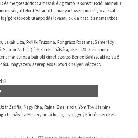
it
és megkezdődött a másfél évig tartó rekonstrukció, aminek a
ünnepség áttekintést adott a magyar lovassportról, lovaikkal
legígéretesebb utánpótlás lovasai, akik a hazai és nemzetközi
a, Jakab Liza, Pollák Fruzsina, Pongrácz Rosanna, Semerédy
 Sándor Natália) érkeztek a pályára, akik a 2017-es Junior
rként már európa-bajnoki címet szerző
Bence Balázs
, aki az első
adásul nagyszerű szerepléssel ötödik helyen végzett.
l
ázár Zsófia, Nagy Rita, Rajnai Emerencia, Yom Tov Jázmin)
golt a pályára Mistery nevű lován, és nagydíj kűr részleteket