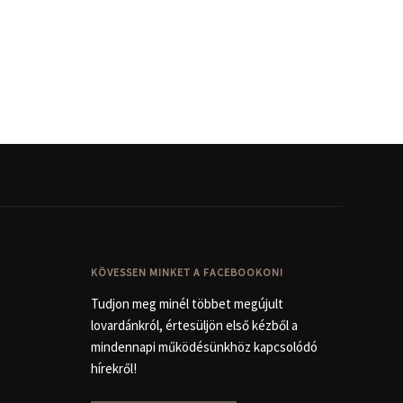
KÖVESSEN MINKET A FACEBOOKON!
Tudjon meg minél többet megújult
lovardánkról, értesüljön első kézből a
mindennapi működésünkhöz kapcsolódó
hírekről!