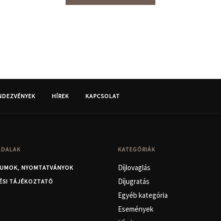
NDEZVÉNYEK
HÍREK
KAPCSOLAT
LDALAK
KATEGÓRIÁK
Díjlovaglás
UMOK, NYOMTATVÁNYOK
Díjugratás
ÉSI TÁJÉKOZTATÓ
Egyéb kategória
Események