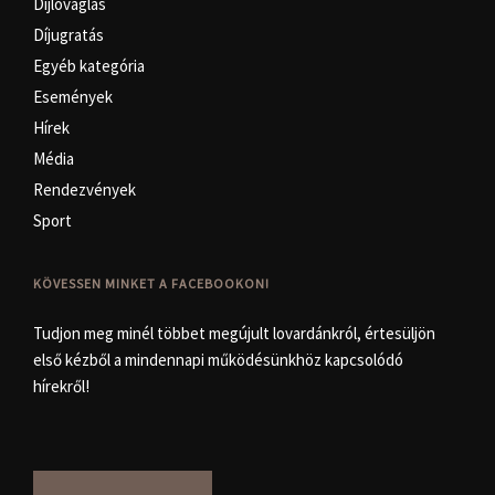
Díjlovaglás
Díjugratás
Egyéb kategória
Események
Hírek
Média
Rendezvények
Sport
KÖVESSEN MINKET A FACEBOOKON!
Tudjon meg minél többet megújult lovardánkról, értesüljön
első kézből a mindennapi működésünkhöz kapcsolódó
hírekről!