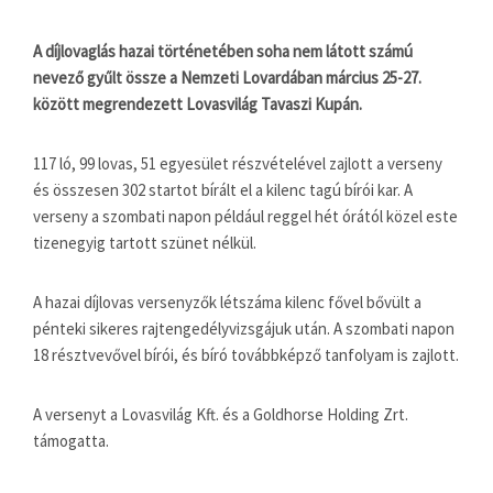
A díjlovaglás hazai történetében soha nem látott számú
nevező gyűlt össze a Nemzeti Lovardában március 25-27.
között megrendezett Lovasvilág Tavaszi Kupán.
117 ló, 99 lovas, 51 egyesület részvételével zajlott a verseny
és összesen 302 startot bírált el a kilenc tagú bírói kar. A
verseny a szombati napon például reggel hét órától közel este
tizenegyig tartott szünet nélkül.
A hazai díjlovas versenyzők létszáma kilenc fővel bővült a
pénteki sikeres rajtengedélyvizsgájuk után. A szombati napon
18 résztvevővel bírói, és bíró továbbképző tanfolyam is zajlott.
A versenyt a Lovasvilág Kft. és a Goldhorse Holding Zrt.
támogatta.