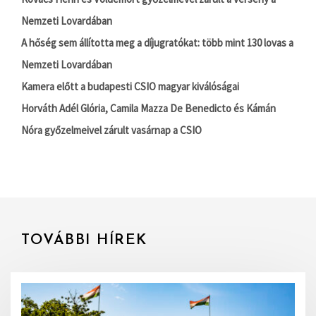
Nemzeti Lovardában
A hőség sem állította meg a díjugratókat: több mint 130 lovas a
Nemzeti Lovardában
Kamera előtt a budapesti CSIO magyar kiválóságai
Horváth Adél Glória, Camila Mazza De Benedicto és Kámán
Nóra győzelmeivel zárult vasárnap a CSIO
TOVÁBBI HÍREK