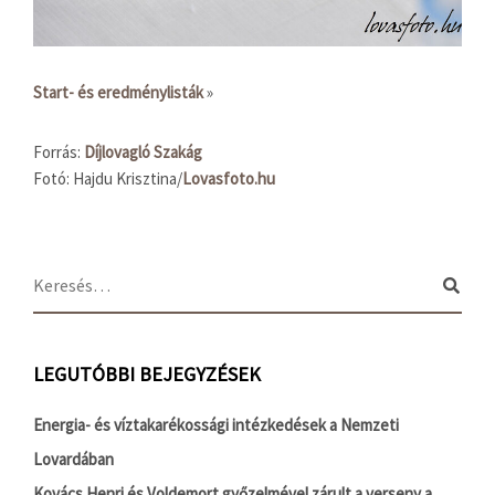
Start- és eredménylisták
»
Forrás:
Díjlovagló Szakág
Fotó: Hajdu Krisztina/
Lovasfoto.hu
LEGUTÓBBI BEJEGYZÉSEK
Energia- és víztakarékossági intézkedések a Nemzeti
Lovardában
Kovács Henri és Voldemort győzelmével zárult a verseny a