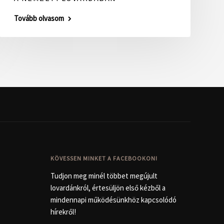
Tovább olvasom
KÖVESSEN MINKET A FACEBOOKON!
Tudjon meg minél többet megújult
lovardánkról, értesüljön első kézből a
mindennapi működésünkhöz kapcsolódó
hírekről!