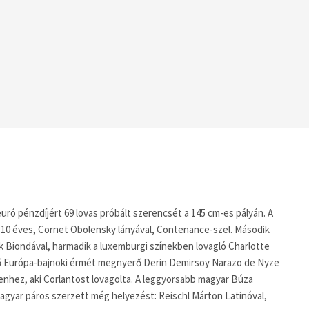
euró pénzdíjért 69 lovas próbált szerencsét a 145 cm-es pályán. A
 10 éves, Cornet Obolensky lányával, Contenance-szel. Második
ck Biondával, harmadik a luxemburgi színekben lovagló Charlotte
első Európa-bajnoki érmét megnyerő Derin Demirsoy Narazo de Nyze
enhez, aki Corlantost lovagolta. A leggyorsabb magyar Búza
magyar páros szerzett még helyezést: Reischl Márton Latinóval,