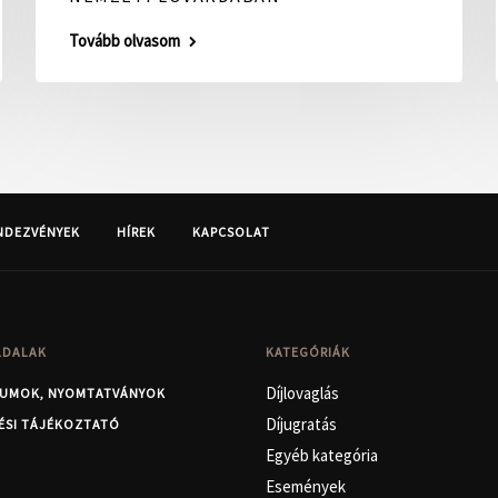
Tovább olvasom
NDEZVÉNYEK
HÍREK
KAPCSOLAT
LDALAK
KATEGÓRIÁK
Díjlovaglás
UMOK, NYOMTATVÁNYOK
Díjugratás
ÉSI TÁJÉKOZTATÓ
Egyéb kategória
Események