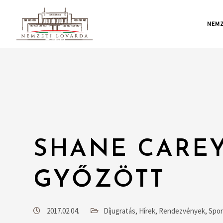
NEMZ
SHANE CARE
GYŐZÖTT
2017.02.04.
Díjugratás
,
Hírek
,
Rendezvények
,
Spor