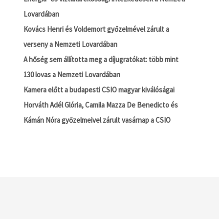
Lovardában
Kovács Henri és Voldemort győzelmével zárult a
verseny a Nemzeti Lovardában
A hőség sem állította meg a díjugratókat: több mint
130 lovas a Nemzeti Lovardában
Kamera előtt a budapesti CSIO magyar kiválóságai
Horváth Adél Glória, Camila Mazza De Benedicto és
Kámán Nóra győzelmeivel zárult vasárnap a CSIO