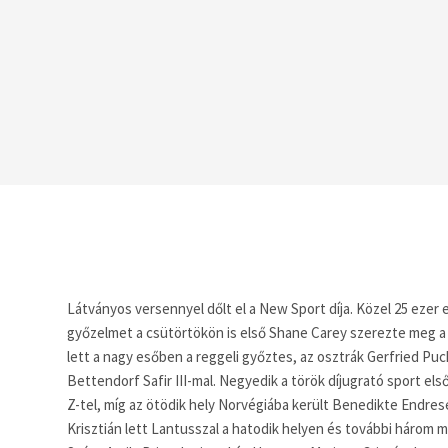
Látványos versennyel dőlt el a New Sport díja. Közel 25 ezer 
győzelmet a csütörtökön is első Shane Carey szerezte meg a
lett a nagy esőben a reggeli győztes, az osztrák Gerfried Pu
Bettendorf Safir III-mal. Negyedik a török díjugrató sport 
Z-tel, míg az ötödik hely Norvégiába került Benedikte Endres
Krisztián lett Lantusszal a hatodik helyen és további három 