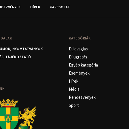
NDEZVÉNYEK
HÍREK
KAPCSOLAT
LDALAK
KATEGÓRIÁK
Díjlovaglás
UMOK, NYOMTATVÁNYOK
Díjugratás
ÉSI TÁJÉKOZTATÓ
Egyéb kategória
Események
Hírek
NK
Média
Rendezvények
Sport