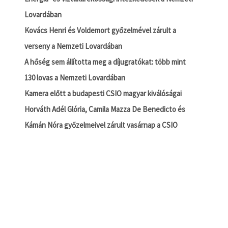
Lovardában
Kovács Henri és Voldemort győzelmével zárult a
verseny a Nemzeti Lovardában
A hőség sem állította meg a díjugratókat: több mint
130 lovas a Nemzeti Lovardában
Kamera előtt a budapesti CSIO magyar kiválóságai
Horváth Adél Glória, Camila Mazza De Benedicto és
Kámán Nóra győzelmeivel zárult vasárnap a CSIO