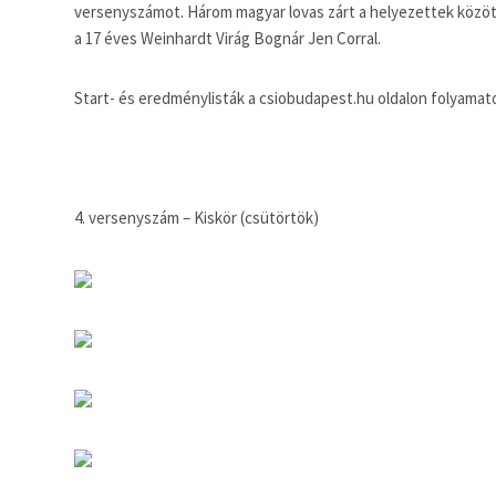
versenyszámot. Három magyar lovas zárt a helyezettek között
a 17 éves Weinhardt Virág Bognár Jen Corral.
Start- és eredménylisták a csiobudapest.hu oldalon folyamato
4. versenyszám – Kiskör (csütörtök)