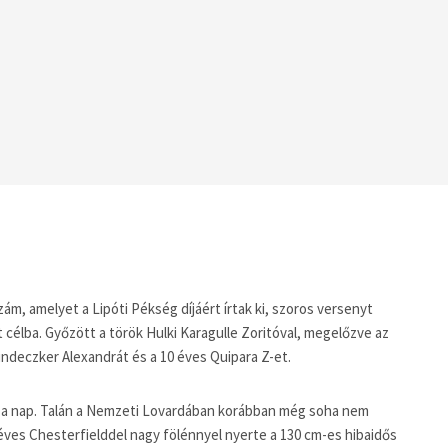
m, amelyet a Lipóti Pékség díjáért írtak ki, szoros versenyt
 célba. Győzött a török Hulki Karagulle Zoritóval, megelőzve az
indeczker Alexandrát és a 10 éves Quipara Z-et.
tt a nap. Talán a Nemzeti Lovardában korábban még soha nem
éves Chesterfielddel nagy fölénnyel nyerte a 130 cm-es hibaidős