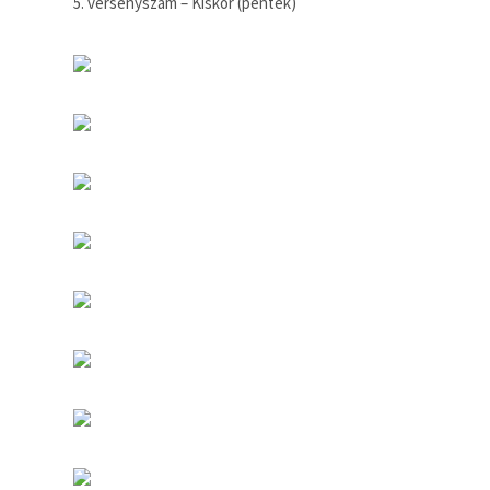
5. versenyszám – Kiskör (péntek)