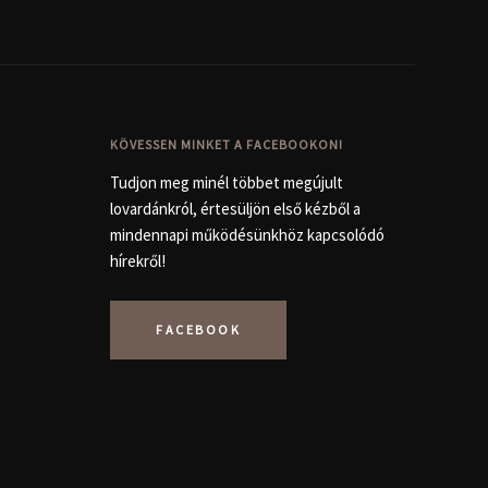
KÖVESSEN MINKET A FACEBOOKON!
Tudjon meg minél többet megújult
lovardánkról, értesüljön első kézből a
mindennapi működésünkhöz kapcsolódó
hírekről!
FACEBOOK