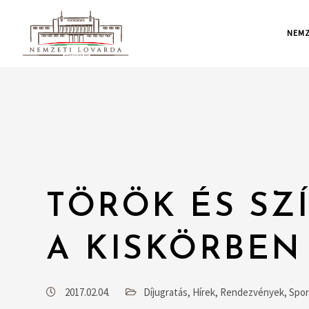
NEMZ
TÖRÖK ÉS SZ
A KISKÖRBEN
2017.02.04.
Díjugratás
,
Hírek
,
Rendezvények
,
Spor