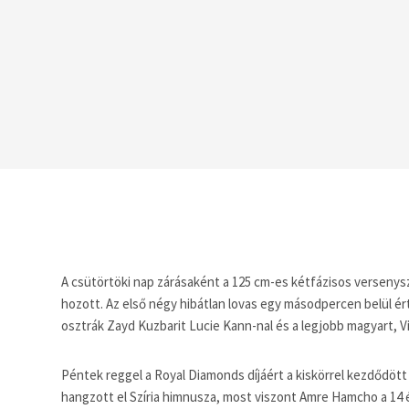
A csütörtöki nap zárásaként a 125 cm-es kétfázisos versenyszá
hozott. Az első négy hibátlan lovas egy másodpercen belül ért
osztrák Zayd Kuzbarit Lucie Kann-nal és a legjobb magyart, V
Péntek reggel a Royal Diamonds díjáért a kiskörrel kezdődö
hangzott el Szíria himnusza, most viszont Amre Hamcho a 14 