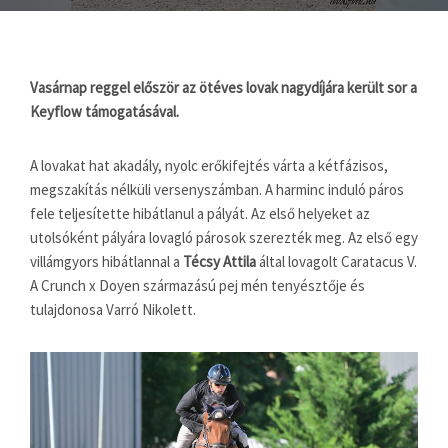
Vasárnap reggel először az ötéves lovak nagydíjára került sor a
Keyflow támogatásával.
A lovakat hat akadály, nyolc erőkifejtés várta a kétfázisos,
megszakítás nélküli versenyszámban. A harminc induló páros
fele teljesítette hibátlanul a pályát. Az első helyeket az
utolsóként pályára lovagló párosok szerezték meg. Az első egy
villámgyors hibátlannal a
Técsy Attila
által lovagolt Caratacus V.
A Crunch x Doyen származású pej mén tenyésztője és
tulajdonosa Varró Nikolett.