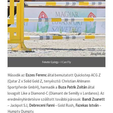
Fekete György – I Can Fly
Második az
Eszes Ferenc
által bemutatott Quickstep ACG Z
(Qatar Z x Solid Gold Z, tenyésztő: Christian Ahlmann
Sportpferde GmbH), harmadik a
Buza Patrik Zoltán
által
lovagolt Like a Diamond-C (Diamant de Semilly x Lordanos). Az
eredményhirdetésre szólított további párosok:
Bandi Zsanett
– Jackpot SJ,
Debreceni Fanni
– Gold Rush,
Fazekas István
–
Humpty Dumpty.