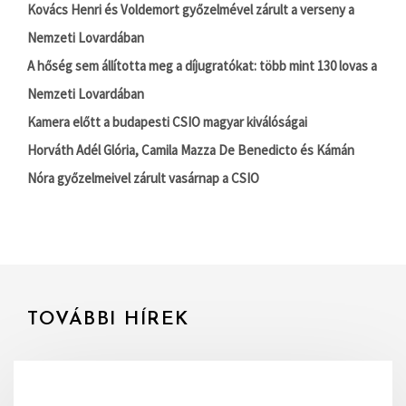
Kovács Henri és Voldemort győzelmével zárult a verseny a
Nemzeti Lovardában
A hőség sem állította meg a díjugratókat: több mint 130 lovas a
Nemzeti Lovardában
Kamera előtt a budapesti CSIO magyar kiválóságai
Horváth Adél Glória, Camila Mazza De Benedicto és Kámán
Nóra győzelmeivel zárult vasárnap a CSIO
TOVÁBBI HÍREK