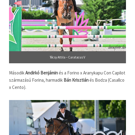
Técsy Attila – Caratacus V
Második
Andirkó Benjámin
és a Forino x Aranykapu Con Capilot
származású Forina, harmadik
Bán Krisztián
és Bodza (Casallco
x Cento).