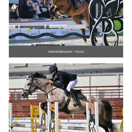
Andirkó Benjámin – Forina