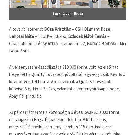
Bán Krisztián – Bodza
A további sorrend:
Búza Krisztián
– GSH Diamant Rose,
Lehotai Máté
– Tob-Ker Chapo,
Szladek Máté Tamás
–
Chaccoboom,
Técsy Attila
– Caradonna V,
Burucs Borbála
– Mia
Bora-Bora.
A versenyszám összdíjazása 310.000 forint volt. Az első hat
helyezett a Quality Lovasbolt jóvoltából egy-egy zsák Keyflow
lótápot vihetett haza. A lovasoknak a Quality Lovasbolt
képviselője, Tibol Balázs, valamint a versenybíróság elnöke,
Abay Pál gratulált.
23 párost láthatott a közönség a 6 éves lovak 350.000 forint
összdíjazású Nagydíjában kora délután. A kétfázisos,
megszakítás nélküli versenyszámban 125 centiméteres
magasságon hat akadály, nyolc erőkifejtés várta az indulókat.