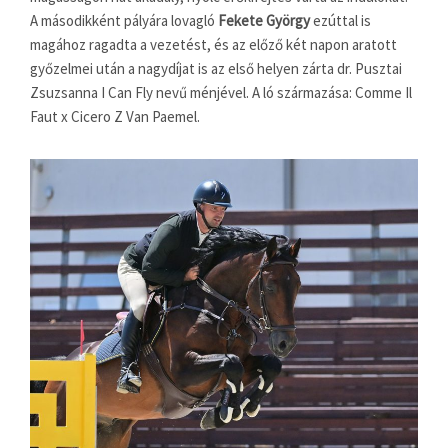
A másodikként pályára lovagló
Fekete György
ezúttal is
magához ragadta a vezetést, és az előző két napon aratott
győzelmei után a nagydíjat is az első helyen zárta dr. Pusztai
Zsuzsanna I Can Fly nevű ménjével. A ló származása: Comme Il
Faut x Cicero Z Van Paemel.