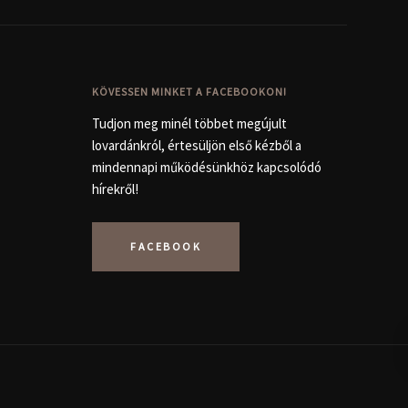
KÖVESSEN MINKET A FACEBOOKON!
Tudjon meg minél többet megújult
lovardánkról, értesüljön első kézből a
mindennapi működésünkhöz kapcsolódó
hírekről!
FACEBOOK