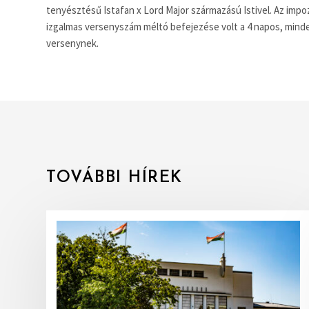
tenyésztésű Istafan x Lord Major származású Istivel. Az impozá
izgalmas versenyszám méltó befejezése volt a 4 napos, min
versenynek.
TOVÁBBI HÍREK