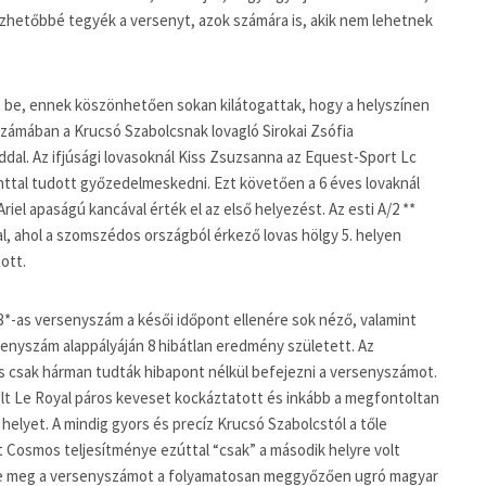
hetőbbé tegyék a versenyt, azok számára is, akik nem lehetnek
 be, ennek köszönhetően sokan kilátogattak, hogy a helyszínen
zámában a Krucsó Szabolcsnak lovagló Sirokai Zsófia
al. Az ifjúsági lovasoknál Kiss Zsuzsanna az Equest-Sport Lc
nttal tudott győzedelmeskedni. Ezt követően a 6 éves lovaknál
riel apaságú kancával érték el az első helyezést. Az esti A/2 **
, ahol a szomszédos országból érkező lovas hölgy 5. helyen
ott.
3*-as versenyszám a késői időpont ellenére sok néző, valamint
rsenyszám alappályáján 8 hibátlan eredmény született. Az
 csak hárman tudták hibapont nélkül befejezni a versenyszámot.
lt Le Royal páros keveset kockáztatott és inkább a megfontoltan
 helyet. A mindig gyors és precíz Krucsó Szabolcstól a tőle
t Cosmos teljesítménye ezúttal “csak” a második helyre volt
rte meg a versenyszámot a folyamatosan meggyőzően ugró magyar