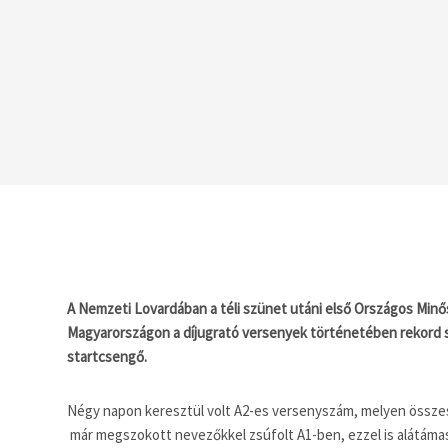
A Nemzeti Lovardában a téli szünet utáni első Országos Minős
Magyarországon a díjugrató versenyek történetében rekord s
startcsengő.
Négy napon keresztül volt A2-es versenyszám, melyen összes
már megszokott nevezőkkel zsúfolt A1-ben, ezzel is alátáma