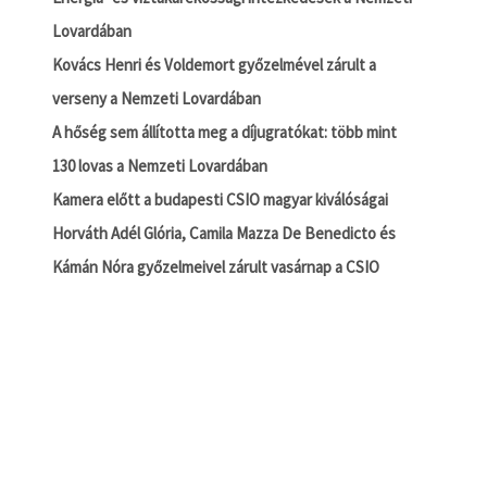
Lovardában
Kovács Henri és Voldemort győzelmével zárult a
verseny a Nemzeti Lovardában
A hőség sem állította meg a díjugratókat: több mint
130 lovas a Nemzeti Lovardában
Kamera előtt a budapesti CSIO magyar kiválóságai
Horváth Adél Glória, Camila Mazza De Benedicto és
Kámán Nóra győzelmeivel zárult vasárnap a CSIO