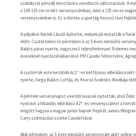
szabályzat pénzdíj elosztására vonatkozó változtatását. A mód
a 130-135 cm-re kiírt versenyszámban, mint a 125 cm-es maga
versenyszámban is. Ez a döntés a sportág hosszú távú fejlődé
A pályákat Karádi László építette, melyek jól mutatták a fiat
előtt. Csütörtökön és pénteken is az 5 éves minősítő verse
Balázs páros nyerte, nagyszerű teljesítménnyel. Érdemes meg
éveseknél nyerőszériában lévő PM Casello féltestvére, Agropoi
A csütörtök este kezdődő A/2 *-os kétfázisos elbírálásra kiír
nyerte, Varga Balázs Lottija, és Krucsó Szabolcs Wodkája előt
A pénteki versenynapot a kezdő lovasok nyitották, ahol Ódor
nyolckor a hibaidős elbírálású A2* -es versenyszámot a horvá
mögött hagyva a magyar junior bajnok Pepitát James Wingrave-
Carry származású szürke Casolettával.
Akik pénteken, az 5 éves minősítő versenyszám alatt online vo