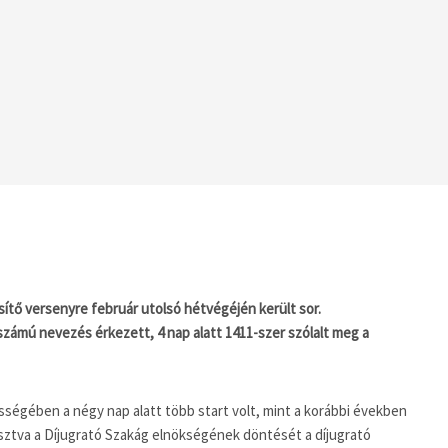
ítő versenyre február utolsó hétvégéjén került sor.
zámú nevezés érkezett, 4 nap alatt 1411-szer szólalt meg a
ségében a négy nap alatt több start volt, mint a korábbi években
sztva a Díjugrató Szakág elnökségének döntését a díjugrató