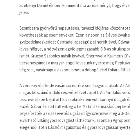
Szebényi Dániel élőben kommentálta az eseményt, hogy élvez
jelen.
Szombatra gyönyörű napsütéses, tavaszi időjárás köszöntött
követhessék az eseményeket. Ezen a napon az 5 éves lovak s
győzedelmeskedett Centadel apaságú pej heréltjével, Edwardd
lovas hölgye, a hétvégén egyik legmagasabb 8,8-as sítuluspo
ismét Krucsó Szabolcs másik lovával, Sherryvel a Kalimeris D’ A
versenyszámot a magyar-angol lovasunk nyerte meg Pepitával
végzett, vasárnapra viszont ismét a dobogó első fokára állhat
A versenyzési kedv vasárnap estére sem hagyott alább. Az A/
magas létszámú induló részvételével zajlott. A 24 indulós ve
összevetésbe bejutott lovasoknak nem volt könnyű dolguk és
Füzér Gábor és a Stauffenbeg x Le Matin származású pej heré
teljesítették az összevetés ugrásait így szerezve meg a 3-dik
elvárható villámgyors lovaglást láthattunk, azonban Agropoin
elegendő. Tóth László magabiztos és gyors lovaglással nye