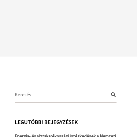
LEGUTÓBBI BEJEGYZÉSEK
Energia- és víztakarékossági intézkedések a Nemzeti