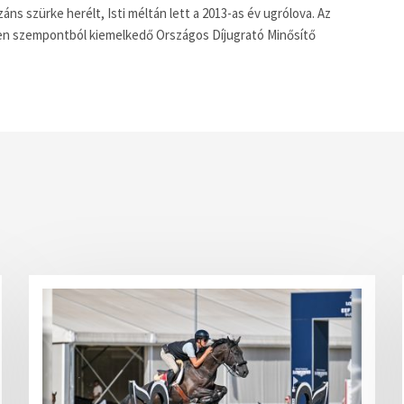
ns szürke herélt, Isti méltán lett a 2013-as év ugrólova. Az
den szempontból kiemelkedő Országos Díjugrató Minősítő