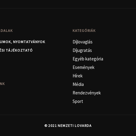
LDALAK
KATEGÓRIÁK
Díjlovaglás
UMOK, NYOMTATVÁNYOK
Díjugratás
ÉSI TÁJÉKOZTATÓ
Egyéb kategória
Események
Hírek
NK
Média
Rendezvények
Sport
©
2021 NEMZETI LOVARDA