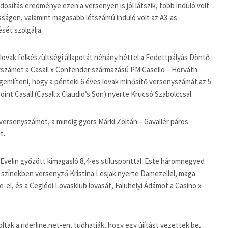
osítás eredménye ezen a versenyen is jól látszik, több induló volt
sságon, valamint magasabb létszámú induló volt az A3-as
sét szolgálja.
al lovak felkészültségi állapotát néhány héttel a Fedettpályás Döntő
nyszámot a Casall x Contender származású PM Casello – Horváth
említeni, hogy a pénteki 6 éves lovak minősítő versenyszámát az 5
nt Casall (Casall x Claudio’s Son) nyerte Krucsó Szabolccsal.
t versenyszámot, a mindig gyors Márki Zoltán – Gavallér páros
t.
 Evelin győzött kimagasló 8,4-es stílusponttal. Este háromnegyed
t színekben versenyző Kristina Lesjak nyerte Damezellel, maga
el, és a Ceglédi Lovasklub lovasát, Faluhelyi Ádámot a Casino x
ltak a riderline.net-en, tudhatják, hogy egy újítást vezettek be,