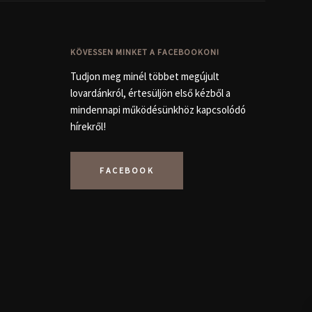
KÖVESSEN MINKET A FACEBOOKON!
Tudjon meg minél többet megújult
lovardánkról, értesüljön első kézből a
mindennapi működésünkhöz kapcsolódó
hírekről!
FACEBOOK