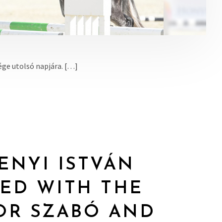
ge utolsó napjára. […]
ENYI ISTVÁN
ED WITH THE
OR SZABÓ AND