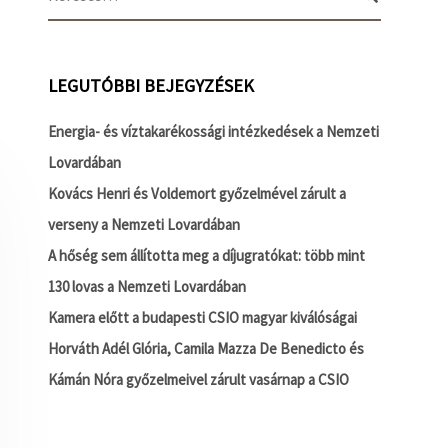
LEGUTÓBBI BEJEGYZÉSEK
Energia- és víztakarékossági intézkedések a Nemzeti
Lovardában
Kovács Henri és Voldemort győzelmével zárult a
verseny a Nemzeti Lovardában
A hőség sem állította meg a díjugratókat: több mint
130 lovas a Nemzeti Lovardában
Kamera előtt a budapesti CSIO magyar kiválóságai
Horváth Adél Glória, Camila Mazza De Benedicto és
Kámán Nóra győzelmeivel zárult vasárnap a CSIO