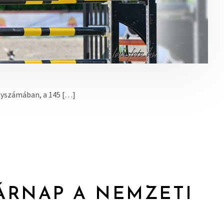
enyszámában, a 145 […]
ÁRNAP A NEMZETI