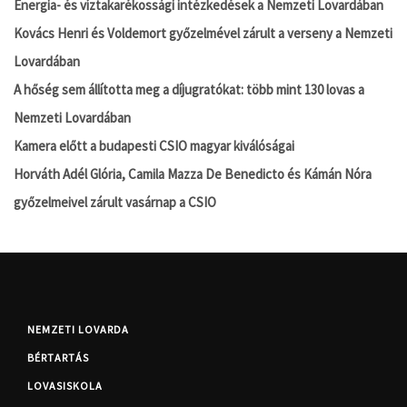
Energia- és víztakarékossági intézkedések a Nemzeti Lovardában
Kovács Henri és Voldemort győzelmével zárult a verseny a Nemzeti
Lovardában
A hőség sem állította meg a díjugratókat: több mint 130 lovas a
Nemzeti Lovardában
Kamera előtt a budapesti CSIO magyar kiválóságai
Horváth Adél Glória, Camila Mazza De Benedicto és Kámán Nóra
győzelmeivel zárult vasárnap a CSIO
NEMZETI LOVARDA
BÉRTARTÁS
LOVASISKOLA