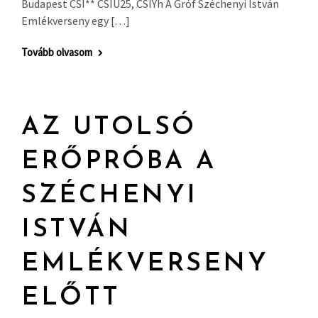
Budapest CSI** CSIU25, CSIYh A Gróf Széchenyi István
Emlékverseny egy […]
Tovább olvasom
AZ UTOLSÓ
ERŐPRÓBA A
SZÉCHENYI
ISTVÁN
EMLÉKVERSENY
ELŐTT