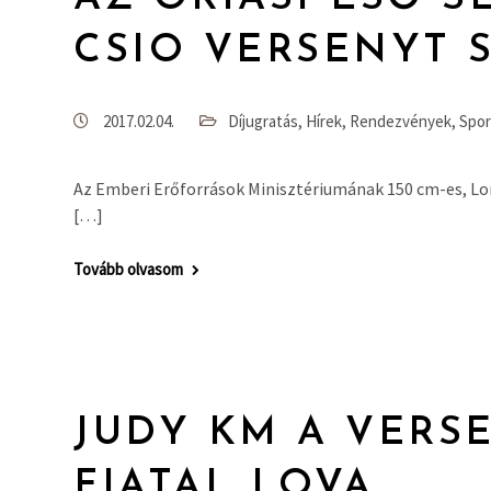
CSIO VERSENYT 
2017.02.04.
Díjugratás
,
Hírek
,
Rendezvények
,
Spor
Az Emberi Erőforrások Minisztériumának 150 cm-es, Lo
[…]
Tovább olvasom
JUDY KM A VERS
FIATAL LOVA