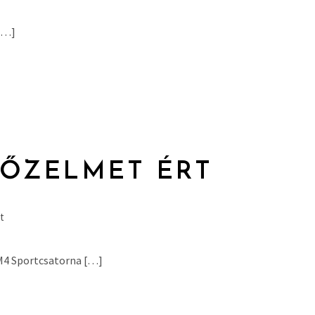
 […]
YŐZELMET ÉRT
t
 M4 Sportcsatorna […]