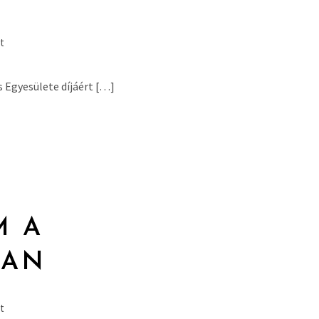
t
s Egyesülete díjáért […]
M A
BAN
t