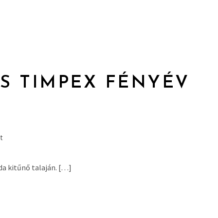
S TIMPEX FÉNYÉV
t
a kitűnő talaján. […]