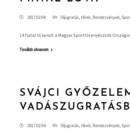
2017.02.04.
Díjugratás
,
Hírek
,
Rendezvények
,
Spor
14 fiatal ló került a Magyar Sportlótenyésztők Országo
Tovább olvasom
SVÁJCI GYŐZELE
VADÁSZUGRATÁS
2017.02.04.
Díjugratás
,
Hírek
,
Rendezvények
,
Spor