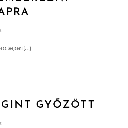
APRA
t
ett leejteni […]
EGINT GYŐZÖTT
t