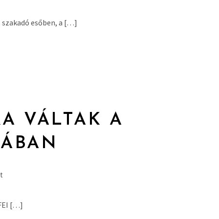
 szakadó esőben, a […]
A VÁLTAK A
DÁBAN
t
FEI […]