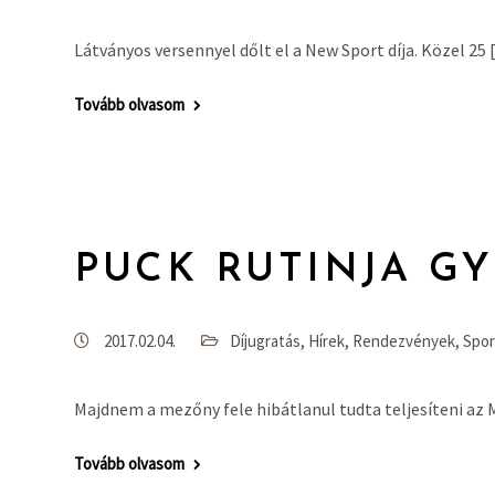
Látványos versennyel dőlt el a New Sport díja. Közel 25
Tovább olvasom
PUCK RUTINJA G
2017.02.04.
Díjugratás
,
Hírek
,
Rendezvények
,
Spor
Majdnem a mezőny fele hibátlanul tudta teljesíteni az
Tovább olvasom