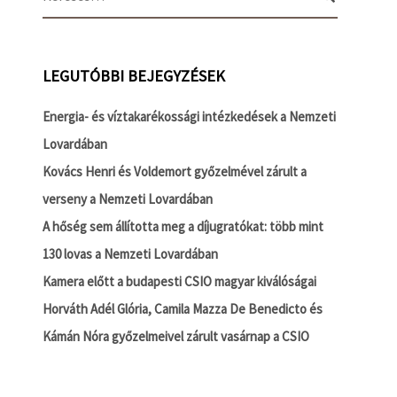
LEGUTÓBBI BEJEGYZÉSEK
Energia- és víztakarékossági intézkedések a Nemzeti
Lovardában
Kovács Henri és Voldemort győzelmével zárult a
verseny a Nemzeti Lovardában
A hőség sem állította meg a díjugratókat: több mint
130 lovas a Nemzeti Lovardában
Kamera előtt a budapesti CSIO magyar kiválóságai
Horváth Adél Glória, Camila Mazza De Benedicto és
Kámán Nóra győzelmeivel zárult vasárnap a CSIO