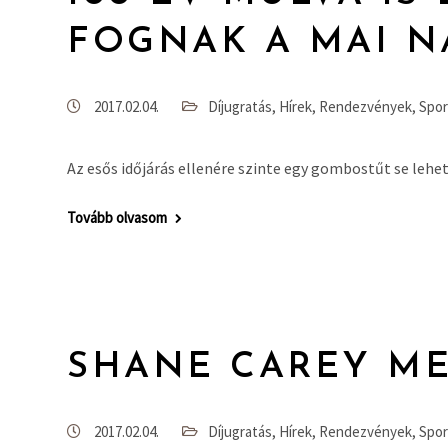
FOGNAK A MAI N
2017.02.04.
Díjugratás
,
Hírek
,
Rendezvények
,
Spor
Az esős időjárás ellenére szinte egy gombostűt se lehet
Tovább olvasom
SHANE CAREY M
2017.02.04.
Díjugratás
,
Hírek
,
Rendezvények
,
Spor