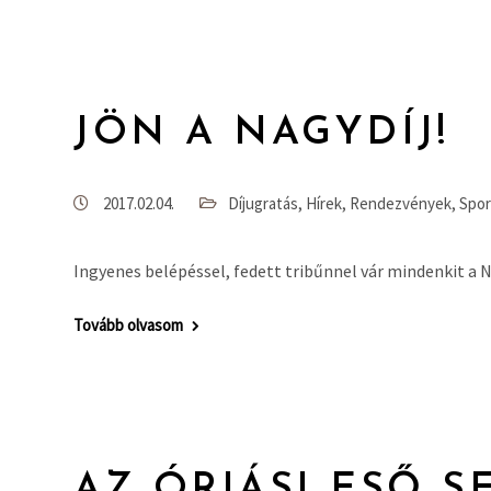
JÖN A NAGYDÍJ!
2017.02.04.
Díjugratás
,
Hírek
,
Rendezvények
,
Spor
Ingyenes belépéssel, fedett tribűnnel vár mindenkit a
Tovább olvasom
AZ ÓRIÁSI ESŐ S