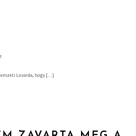
t
 Nemzeti Lovarda, hogy […]
EM ZAVARTA MEG A