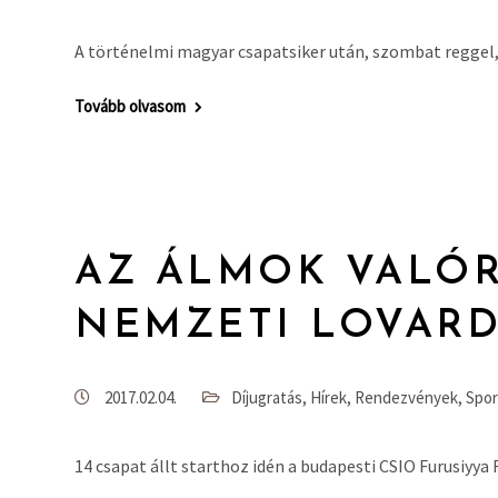
A történelmi magyar csapatsiker után, szombat reggel,
Tovább olvasom
AZ ÁLMOK VALÓR
NEMZETI LOVAR
2017.02.04.
Díjugratás
,
Hírek
,
Rendezvények
,
Spor
14 csapat állt starthoz idén a budapesti CSIO Furusiyya 