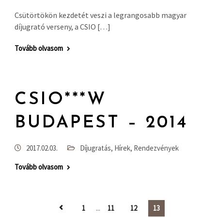
Csütörtökön kezdetét veszi a legrangosabb magyar
díjugrató verseny, a CSIO […]
Tovább olvasom
CSIO***W
BUDAPEST – 2014
2017.02.03.
Díjugratás
,
Hírek
,
Rendezvények
Tovább olvasom
1
...
11
12
13