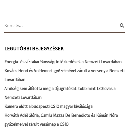
LEGUTÓBBI BEJEGYZÉSEK
Energia- és víztakarékossági intézkedések a Nemzeti Lovardában
Kovács Henri és Voldemort győzelmével zárult a verseny a Nemzeti
Lovardában
A hőség sem állította meg a díjugratókat: több mint 130 lovas a
Nemzeti Lovardában
Kamera előtt a budapesti CSIO magyar kiválóságai
Horváth Adél Glória, Camila Mazza De Benedicto és Kámán Nóra
győzelmeivel zárult vasárnap a CSIO